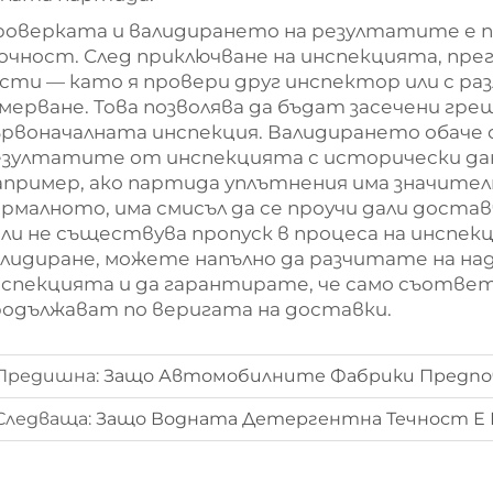
оверката и валидирането на резултатите е по
чност. След приключване на инспекцията, пре
сти — като я провери друг инспектор или с р
мерване. Това позволява да бъдат засечени гре
рвоначалната инспекция. Валидирането обаче о
зултатите от инспекцията с исторически дан
пример, ако партида уплътнения има значител
рмалното, има смисъл да се проучи дали доста
ли не съществува пропуск в процеса на инспек
алидиране, можете напълно да разчитате на 
нспекцията и да гарантирате, че само съот
одължават по веригата на доставки.
Предишна:
Защо Автомобилните Фабрики Предпочитат 
Следваща:
Защо Водната Детергентна Течност Е Поп