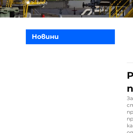
>
Блог
Новини
п
За
ст
пр
пр
к
от