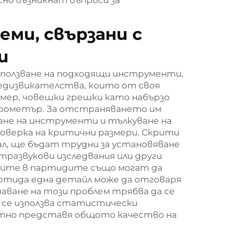
сно възникнат въпроси за
еми, свързани с
и
зползване на подходящи инструменти,
едизвикателства, които от своя
мер, човешки грешки като набързо
икрометър. За отстраняването им
ане на инструменти и тълкуване на
роверка на критични размери. Скрити
л, ще бъдат трудни за установяване
лтразвукови изследвания или други
иите в партидите също могат да
ртида една детайл може да отговаря
шаване на този проблем трябва да се
да се използва статистически
ватно представя общото качество на