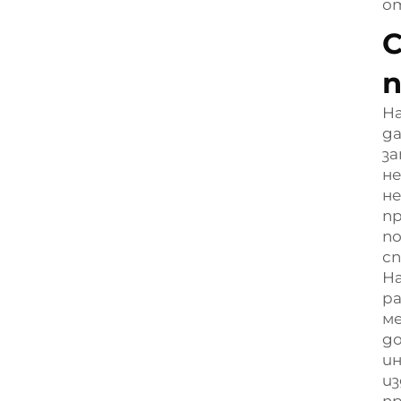
от
п
На
да
з
не
н
п
по
с
На
ра
ме
д
и
из