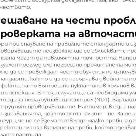
облемът и осигурява доказателства, ако по-къ
ачеството.
ешаване на чести пробл
проверката на авточаст
ри при спазване на правилните стандарти и и
роверяващите неизбежно ще се сблъскват с пр
трана могат да повлияят на точността. Напри
зуален преглед или погрешно прочитане на м
же да се провеждат чести обучения по използв
андарти, както и да се насърчава двойната п
фекти, като вътрешни пукнатини в колянов ва
и инспекция. В тези случаи ще са необходими у
етоди за неразрушаващ контрол (NDT). Вариац
атруднят проверяващите. Например, в една па
 изискванията, докато останалите – не. За ре
игури, че не се вземат твърде малко проби, а 
ректен план за вземане на проби, който адек
ялата партида.