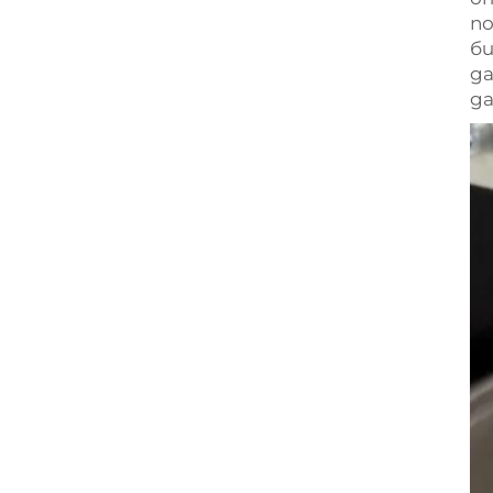
п
би
да
д