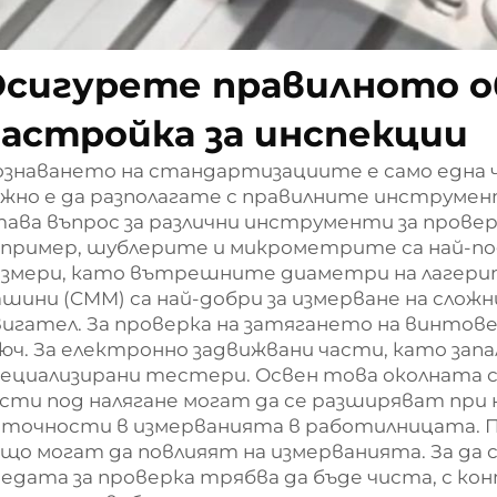
сигурете правилното о
астройка за инспекции
ознаването на стандартизациите е само една 
жно е да разполагате с правилните инструмен
ава въпрос за различни инструменти за провер
пример, шублерите и микрометрите са най-под
азмери, като вътрешните диаметри на лагер
шини (CMM) са най-добри за измерване на слож
вигател. За проверка на затягането на винто
юч. За електронно задвижвани части, като запа
ециализирани тестери. Освен това околната с
сти под налягане могат да се разширяват при 
еточности в измерванията в работилницата. 
що могат да повлияят на измерванията. За да 
едата за проверка трябва да бъде чиста, с к