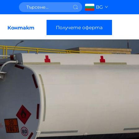
BG
Получете оферта
Контакт