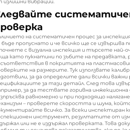
 излишни вибрации.
Следвайте систематичен
роверка
личието на систематичен процес за инспекция 
 бъде пропуснато и че всичко ще се извършва п
апочнете с визуална инспекция и търсете най
ща като пукнатини по зъбите на предавката, 
есъответствия в покритията на пластмасовит
роверките на размерите. Тук използвате кали
дготвили, за да определите дали всички важни
пецификациите за тази детайл. След това из
пример, за да тествате горивна инжекционна 
зпръсква равномерно и при подходящо наляган
ханизъм – проверете скоростта и шума, който
окументирайте всичко. За всеки инспектиран 
нспекционен инструмент, резултатите от изм
държал или не е издържал проверката. Това док