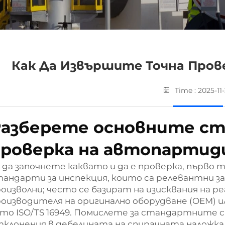
Как Да Извършите Точна Про
Time : 2025-11
Разберете основните ст
роверка на автопартид
 да започнете каквато и да е проверка, първо
андарти за инспекция, които са релевантни за
оизволни; често се базират на изисквания на р
оизводителя на оригинално оборудване (OEM)
ато ISO/TS 16949. Помислете за стандартнит
клонения в дебелината на спирачната наложка,