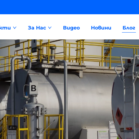
укти
За Нас
Видео
Новини
Блог