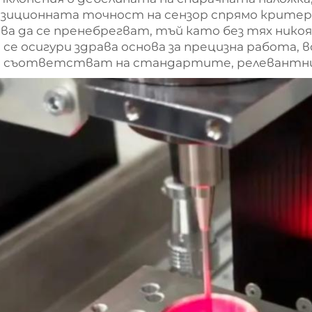
озиционната точност на сензор спрямо крите
ва да се пренебрегват, тъй като без тях никоя
 се осигури здрава основа за прецизна работа,
а съответстват на стандартите, релевантни 