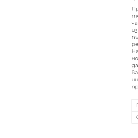
Пр
то
ча
из
пъ
ре
На
но
да
в
и
пр