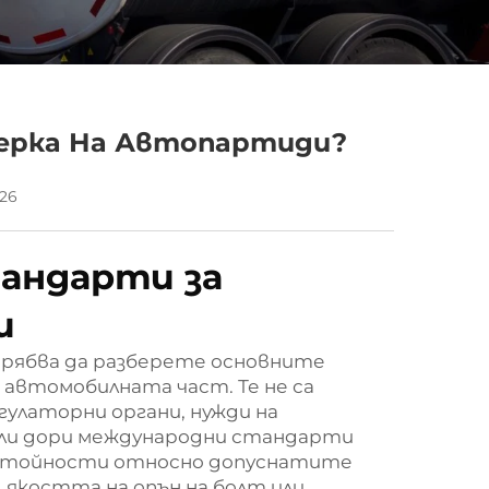
верка На Автопартиди?
-26
андарти за
и
 трябва да разберете основните
 автомобилната част. Те не са
егулаторни органи, нужди на
 или дори международни стандарти
е стойности относно допуснатите
 якостта на опън на болт или