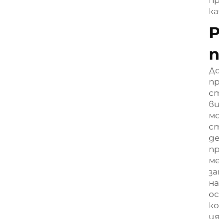
пр
к
Р
До
п
с
ви
мо
ст
де
пр
м
з
на
ос
ко
ц