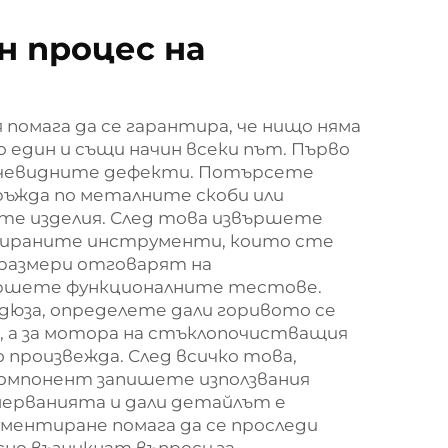
 процес на
помага да се гарантира, че нищо няма
о един и същи начин всеки път. Първо
-очевидните дефекти. Потърсете
ръжда по металните скоби или
е изделия. След това извършете
брираните инструменти, които сте
 размери отговарят на
вършете функционалните тестове.
дюза, определете дали горивото се
е, а за мотора на стъклопочистващия
 произвежда. След всичко това,
компонент запишете използвания
ерванията и дали детайлът е
ументиране помага да се проследи