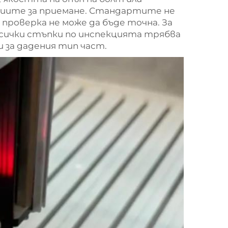
риите за приемане. Стандартите не
 проверка не може да бъде точна. За
 всички стъпки по инспекцията трябва
за дадения тип част.