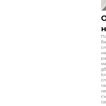
О
н
П
ва
ст
на
р
ма
д
кл
сп
ча
н
съ
ср