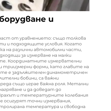
борудване и
част от уравнението: също толкова
ти и подходящите условия. Когато
ка на различни автомобилни части,
ходящи за измерване на малки
ите. Координатните измервателни
ни триизмерни форми, като главите на
вете е задължителен динамометричен
лителни бобини, са важни
реда също играе важна роля. Метални
нагряване и да доведат до
Прахът и температурните колебания
се осигурят точни измервания,
онтролирана температура и свободна