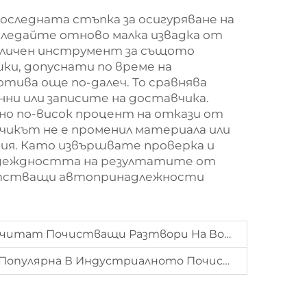
следната стъпка за осигуряване на
гледайте отново малка извадка от
азличен инструмент за същото
шки, допуснати по време на
тива още по-далеч. То сравнява
ни или записите на доставчика.
но по-висок процент на откази от
вчикът не е променил материала или
ция. Като извършвате проверка и
надеждността на резултатите от
ветстващи автопринадлежности
Почистващи Разтвори На Водна Основа?
улярна В Индустриалното Почистване?