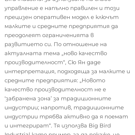
управление е напълно правилен и този
прецизен оперативен модел е ключът
малките и средните предприятия да
преодолеят ограниченията в
развитието си. По отношение на
актуалната тема „ново качество
производителност“, Сю Ян даде
интерпретация, подходяща за малките и
средните предприятия: „Новото
качество производителност не е
‘забранена зона’ за традиционните
индустрии; напротив, традиционните
индустрии трябва активно да я поемат
и интегрират“. Тя използва Big Bird
Industrial като пример, за да покаже, че