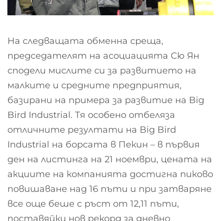
На следващата обменна среща,
председателят на асоциацията Сю Ян
сподели мислите си за развитието на
малките и средните предприятия,
базирани на примера за развитие на Big
Bird Industrial. Тя особено отбеляза
отличните резултати на Big Bird
Industrial на борсата в Пекин – в първия
ден на листинга на 21 ноември, цената на
акциите на компанията достигна пиково
повишаване над 16 пъти и при затваряне
все още беше с ръст от 12,11 пъти,
поставяйки нов рекорд за дневно