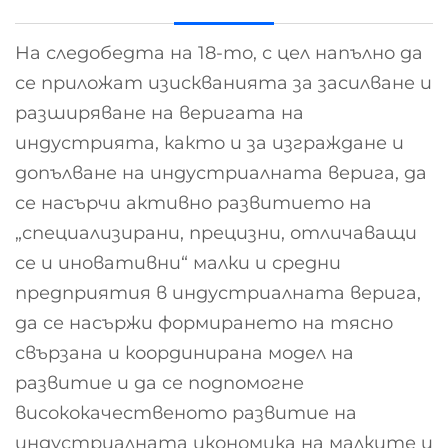
На следобедта на 18-то, с цел напълно да
се приложат изискванията за засилване и
разширяване на веригата на
индустрията, както и за изграждане и
допълване на индустриалната верига, да
се насърчи активно развитието на
„специализирани, прецизни, отличаващи
се и иновативни“ малки и средни
предприятия в индустриалната верига,
да се насържи формирането на тясно
свързана и координирана модел на
развитие и да се подпомогне
висококачественото развитие на
индустриалната икономика на малките и