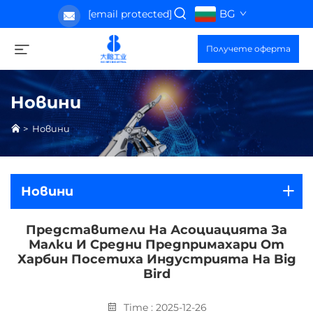
BG
[email protected]
Получете оферта
Новини
>
Новини
Новини
Представители На Асоциацията За
Малки И Средни Предпримахари От
Харбин Посетиха Индустрията На Big
Bird
Time : 2025-12-26