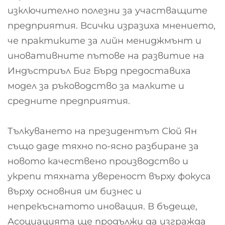
изключително полезни за участващите
предприятия. Всички изразиха мнението,
че практиките за лийн мениджмънт и
иновативните пътове на развитие на
Индъстриъл Биг Бърд предоставиха
модел за ръководство за малките и
средните предприятия.
Тълкуването на президентът Сюй Ян
също даде тяхно по-ясно разбиране за
новото качествено производство и
укрепи тяхната увереност върху фокуса
върху основния им бизнес и
непрекъснатото иновация. В бъдеще,
Асоциацията ще продължи да изгражда