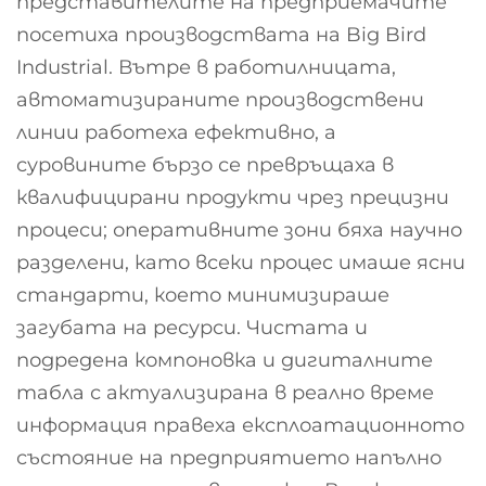
представителите на предприемачите
посетиха производствата на Big Bird
Industrial. Вътре в работилницата,
автоматизираните производствени
линии работеха ефективно, а
суровините бързо се превръщаха в
квалифицирани продукти чрез прецизни
процеси; оперативните зони бяха научно
разделени, като всеки процес имаше ясни
стандарти, което минимизираше
загубата на ресурси. Чистата и
подредена компоновка и дигиталните
табла с актуализирана в реално време
информация правеха експлоатационното
състояние на предприятието напълно