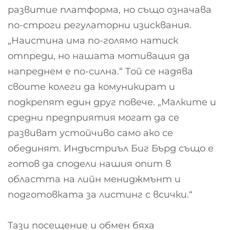
развитие платформа, но също означава
по-строги регулаторни изисквания.
„Наистина има по-голямо натиск
отпреди, но нашата мотивация да
напреднем е по-силна.“ Той се надява
своите колеги да комуникират и
подкрепят един друг повече. „Малките и
средни предприятия могат да се
развиват устойчиво само ако се
обединят. Индъстриъл Биг Бърд също е
готов да сподели нашия опит в
областта на лийн мениджмънт и
подготовката за листинг с всички.“
Тази посещение и обмен бяха