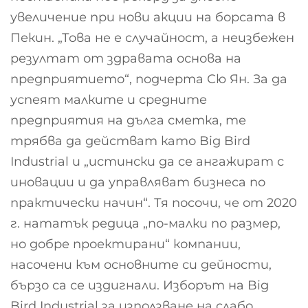
увеличение при нови акции на борсата в
Пекин. „Това не е случайност, а неизбежен
резултат от здравата основа на
предприятието“, подчерта Сю Ян. За да
успеят малките и средните
предприятия на дълга сметка, те
трябва да действат като Big Bird
Industrial и „истински да се ангажират с
иновации и да управляват бизнеса по
практически начин“. Тя посочи, че от 2020
г. нататък редица „по-малки по размер,
но добре проектирани“ компании,
насочени към основните си дейности,
бързо са се издигнали. Изборът на Big
Bird Industrial за използване на слабо