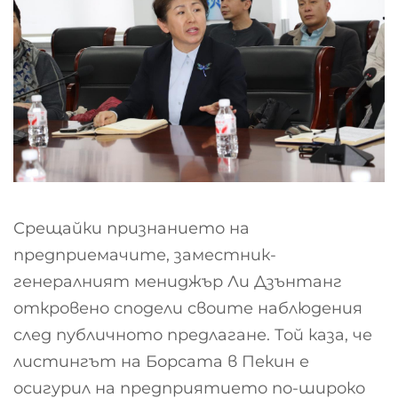
Срещайки признанието на
предприемачите, заместник-
генералният мениджър Ли Дзънтанг
откровено сподели своите наблюдения
след публичното предлагане. Той каза, че
листингът на Борсата в Пекин е
осигурил на предприятието по-широко