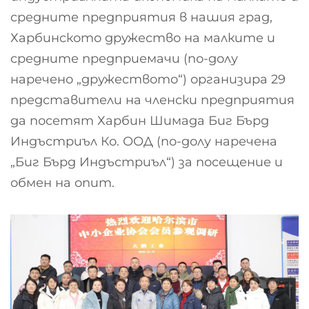
средните предприятия в нашия град,
Харбинското дружество на малките и
средните предприемачи (по-долу
наречено „дружеството“) организира 29
представители на членски предприятия
да посетят Харбин Шимада Биг Бърд
Индъстриъл Ко. ООД (по-долу наречена
„Биг Бърд Индъстриъл“) за посещение и
обмен на опит.