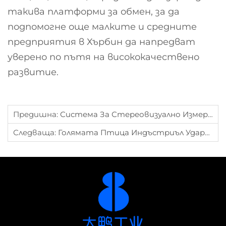
такива платформи за обмен, за да
подпомогне още малките и средните
предприятия в Хърбин да напредват
уверено по пътя на висококачествено
развитие.
Предишна:
Система За Стереовизуално Измерване Guardian Multi-View: Технологичен Пробив В Инспекцията На Части
Следваща:
Голямата Птица Индъстриъл Удари Камбаната И Първата Акция От Хейлонджанг Беше Включена В Бейджингската Фондова Борса.