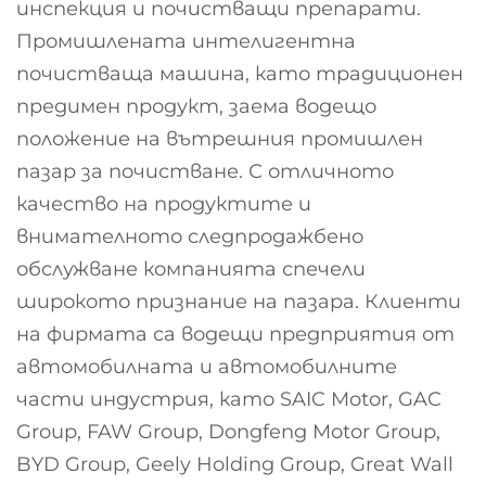
инспекция и почистващи препарати.
Промишлената интелигентна
почистваща машина, като традиционен
предимен продукт, заема водещо
положение на вътрешния промишлен
пазар за почистване. С отличното
качество на продуктите и
внимателното следпродажбено
обслужване компанията спечели
широкото признание на пазара. Клиенти
на фирмата са водещи предприятия от
автомобилната и автомобилните
части индустрия, като SAIC Motor, GAC
Group, FAW Group, Dongfeng Motor Group,
BYD Group, Geely Holding Group, Great Wall