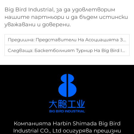
Big Bird Industrial, за да удовлетворим
нашите партньори и да бъдем истински
уважавани и доверени.
Предишна:
Представители На Асоциацията За Малки И Средни Предпримахари От Харбин Посетиха Индустрията На Big Bird
Следваща:
Баскетболният Турнир На Big Bird Industrial „Златни Криле 2025“ Приключи Успешно
Компанията Harbin Shimada Big Bird
Industrial CO., Ltd осигурява прецизни