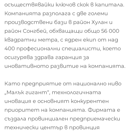
осъществявайки ключов скок в капитала.
Компанията разполага с две големи
производствени бази в район Хулан и
район Сонгбей, обхващащи общо 56 000
квадратни метра, с ядрен екип от над
400 професионални специалисти, което
осигурява здрава гаранция за
иновативното развитие на компанията.
Като предприятие от национално ниво
„Малък гигант“, технологичната
иновация е основният конкурентен
приоритет на компанията. Фирмата е
създала провинциален предприемачески
технически център в провинция