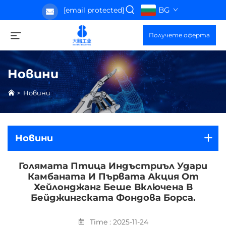
BG
[email protected]
Получете оферта
Новини
>
Новини
Новини
Голямата Птица Индъстриъл Удари
Камбаната И Първата Акция От
Хейлонджанг Беше Включена В
Бейджингската Фондова Борса.
Time : 2025-11-24