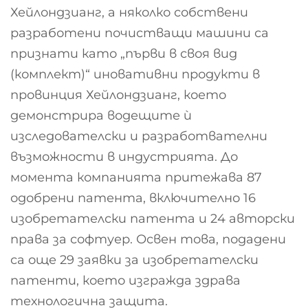
Хейлондзианг, а няколко собствени
разработени почистващи машини са
признати като „първи в своя вид
(комплект)“ иновативни продукти в
провинция Хейлондзианг, което
демонстрира водещите ѝ
изследователски и разработвателни
възможности в индустрията. До
момента компанията притежава 87
одобрени патента, включително 16
изобретателски патента и 24 авторски
права за софтуер. Освен това, подадени
са още 29 заявки за изобретателски
патенти, което изгражда здрава
технологична защита.