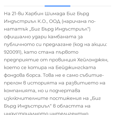
На 21-ви Харбин Шимада Биг Бърд
Индъстриъл К.О., ООД (наричана по-
нататък „Биг Бърд Индъстриъл“)
официално удари камбаната за
публичното си предлагане (код на акции:
920091), като стана първото
предприятие от провинция Хейлонджян,
което се котира на Бейджингската
фондова борса. Това не е само събитие-
прелом в историята на развитието на
компанията, но и подчертава
изключителните постижения на „Биг
Бърд Индъстриъл“ в областта на
индустриалното интелигентно