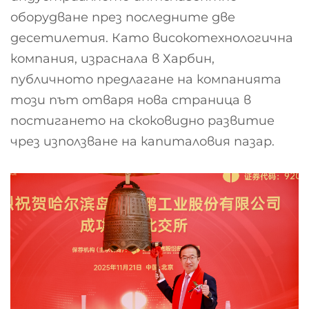
оборудване през последните две
десетилетия. Като високотехнологична
компания, израснала в Харбин,
публичното предлагане на компанията
този път отваря нова страница в
постигането на скоковидно развитие
чрез използване на капиталовия пазар.