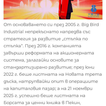
От основаването си през 2005 г. Big Bird
Industrial непрекъснато напредва със
стратегия за развитие „стъпка по
стъпка“. През 2016 г. компанията
завърши реформата на акционерната
система, залагайки основите за
стандартизирано развитие; през юни
2022 г. беше листната на Новата трета
дъска, натрупвайки опит в операциите
на капиталовия пазар; а на 21 ноември
2025 г. успешно беше листната на
Борсата за ценни книжа в Пекин,