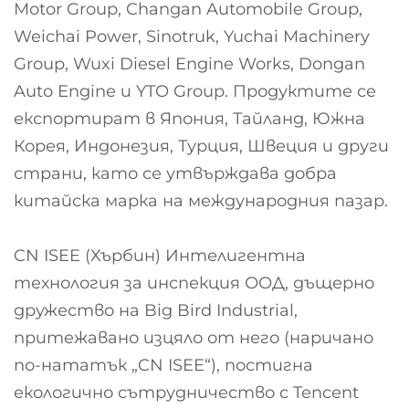
Motor Group, Changan Automobile Group,
Weichai Power, Sinotruk, Yuchai Machinery
Group, Wuxi Diesel Engine Works, Dongan
Auto Engine и YTO Group. Продуктите се
експортират в Япония, Тайланд, Южна
Корея, Индонезия, Турция, Швеция и други
страни, като се утвърждава добра
китайска марка на международния пазар.
CN ISEE (Хърбин) Интелигентна
технология за инспекция ООД, дъщерно
дружество на Big Bird Industrial,
притежавано изцяло от него (наричано
по-нататък „CN ISEE“), постигна
екологично сътрудничество с Tencent