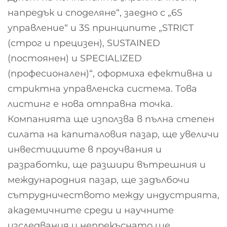
напредък и споделяне“, заедно с „6S
управление“ и 3S принципите „STRICT
(строг и прецизен), SUSTAINED
(постоянен) и SPECIALIZED
(професионален)“, оформиха ефективна и
стриктна управленска система. Това
листинг е нова отправна точка.
Компанията ще използва в пълна степен
силата на капиталовия пазар, ще увеличи
инвестициите в проучвания и
разработки, ще разшири вътрешния и
международния пазар, ще задълбочи
сътрудничеството между индустрията,
академичните среди и научните
изследвания и непрекъснато ще