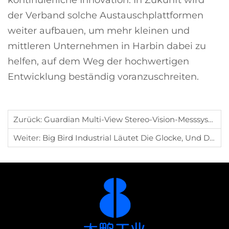
kontinuierliche Innovation. In Zukunft wird
der Verband solche Austauschplattformen
weiter aufbauen, um mehr kleinen und
mittleren Unternehmen in Harbin dabei zu
helfen, auf dem Weg der hochwertigen
Entwicklung beständig voranzuschreiten.
Zurück:
Guardian Multi-View Stereo-Vision-Messsystem: Ein Technologischer Durchbruch In Der Bauteilprüfung
Weiter:
Big Bird Industrial Läutet Die Glocke, Und Die Erste Aktie Aus Heilongjiang Wird An Der Pekinger Börse Notiert.