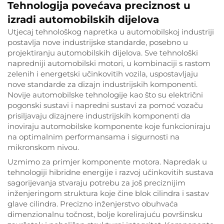
Tehnologija povećava preciznost u
izradi automobilskih dijelova
Utjecaj tehnološkog napretka u automobilskoj industriji
postavlja nove industrijske standarde, posebno u
projektiranju automobilskih dijelova. Sve tehnološki
napredniji automobilski motori, u kombinaciji s rastom
zelenih i energetski učinkovitih vozila, uspostavljaju
nove standarde za dizajn industrijskih komponenti.
Novije automobilske tehnologije kao što su električni
pogonski sustavi i napredni sustavi za pomoć vozaču
prisiljavaju dizajnere industrijskih komponenti da
inoviraju automobilske komponente koje funkcioniraju
na optimalnim performansama i sigurnosti na
mikronskom nivou.
Uzmimo za primjer komponente motora. Napredak u
tehnologiji hibridne energije i razvoj učinkovitih sustava
sagorijevanja stvaraju potrebu za još preciznijim
inženjeringom struktura koje čine blok cilindra i sastav
glave cilindra. Precizno inženjerstvo obuhvaća
dimenzionalnu točnost, bolje korelirajuću površinsku