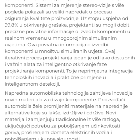
komponenti. Sistemi za mjerenje stereo-vizije s više
pogleda pokazali su veliki napredak u procesu
osiguranja kvalitete proizvodnje. Uz stopu uspjeha od
99,8% u otkrivanju grešaka, projektanti su mogli dobiti
precizne povratne informacije o izvedbi komponenti u
realnom vremenu u mnogobrojnim simuliranim
uvjetima. Ova povratna informacija o izvedbi
komponenti u mnoštvu simuliranih uvjeta. Ovaj
iterativni proces projektiranja jedan je od lako dostupnih
i važnih alata za inteligentno otkrivanje faze
projektiranja komponenti. To je neprimjetna integracija
tehnoloških inovacija i praktične primjene u
inteligentnom detekciji.
Napredna automobilska tehnologija zahtijeva inovacije
novih materijala za dizajn komponente. Proizvođači
automobila žele promijeniti materijale na naprednije
alternative koje su lakše, izdržljive i održive. Novi
materijali zamjenjuju tradicionalne iz više razloga,
uključujući potrebu za poboljšanjem učinkovitosti
goriva, proširenjem dometa električnih vozila i
poboljšanjem ukupne sigurnosti.