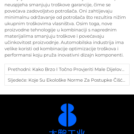
neuspjeha smanjuju troškove garancije, čime se
povećava zadovoljstvo potrošača. Oni zahtijevaju
minimalnu održavanje od potrošača što rezultira nižim
ukupnim troškovima vlasništva. Osim toga, nove
proizvodne tehnologije u kombinaciji s naprednim
materijalima smanjuju troškove i povećavaju
učinkovitost proizvodnje. Automobilska industrija ima
velike koristi od kombinacije optimizacije troškova i
performansi koju pruža inovativni dizajn komponenti.
Prethodni:
Kako Brzo I Točno Provjeriti Male Dijelove Automobila?
Sljedeće:
Koje Su Ekološke Norme Za Postupke Čišćenja Dijelova?