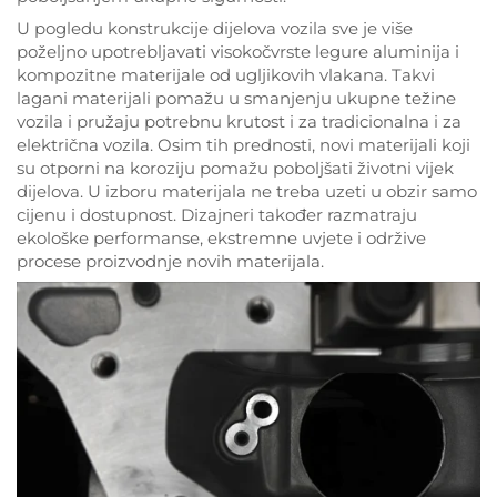
U pogledu konstrukcije dijelova vozila sve je više
poželjno upotrebljavati visokočvrste legure aluminija i
kompozitne materijale od ugljikovih vlakana. Takvi
lagani materijali pomažu u smanjenju ukupne težine
vozila i pružaju potrebnu krutost i za tradicionalna i za
električna vozila. Osim tih prednosti, novi materijali koji
su otporni na koroziju pomažu poboljšati životni vijek
dijelova. U izboru materijala ne treba uzeti u obzir samo
cijenu i dostupnost. Dizajneri također razmatraju
ekološke performanse, ekstremne uvjete i održive
procese proizvodnje novih materijala.