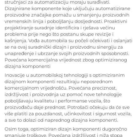
stručnjaci za automatizaciju moraju surađivati.
Dizajnirane komponente koje uključuju automatizirane
proizvodne značajke pomažu u smanjenju proizvodnih
vremenskih linija i poboljšanju dosljednosti. Proaktivni
projektiranje suradnje identificira i rješava većinu
problema prije nego što postanu skupe revizije i
kašnjenja. Vođa automobila su počeli očekivati i oslanjati
se na ovaj suradnički dizajn i proizvodnu sinergiju za
unapređenje i ubrzanje svojih proizvodnih sposobnosti.
Povećana komercijalna vrijednost zbog optimiziranog
dizajna komponenti
Inovacije u automobilskoj tehnologiji s optimiziranim
dizajnom komponenti rezultiraju neposrednom
komercijalnom vrijednošću. Povećana preciznost,
izdržljivost i proizvodnja uz pomoć nove tehnologije
poboljšavaju kvalitetu i performanse vozila, što
proizvođaču daje prednost. Potrošači očekuju da će sve
više platiti za pouzdanost, učinkovitost i sigurnost vozila,
a sve to dolazi od naprednog dizajna komponenti.
Osim toga, optimiziran dizajn komponenti dugoročno
smanjuje troškove. Povećana izdržljivost i niža stopa