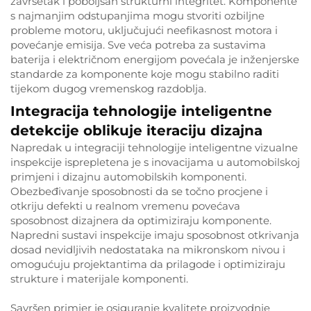
završetak i poboljšan strukturni integritet. Komponente
s najmanjim odstupanjima mogu stvoriti ozbiljne
probleme motoru, uključujući neefikasnost motora i
povećanje emisija. Sve veća potreba za sustavima
baterija i električnom energijom povećala je inženjerske
standarde za komponente koje mogu stabilno raditi
tijekom dugog vremenskog razdoblja.
Integracija tehnologije inteligentne
detekcije oblikuje iteraciju dizajna
Napredak u integraciji tehnologije inteligentne vizualne
inspekcije isprepletena je s inovacijama u automobilskoj
primjeni i dizajnu automobilskih komponenti.
Obezbeđivanje sposobnosti da se točno procjene i
otkriju defekti u realnom vremenu povećava
sposobnost dizajnera da optimiziraju komponente.
Napredni sustavi inspekcije imaju sposobnost otkrivanja
dosad nevidljivih nedostataka na mikronskom nivou i
omogućuju projektantima da prilagode i optimiziraju
strukture i materijale komponenti.
Savršen primjer je osiguranje kvalitete proizvodnje