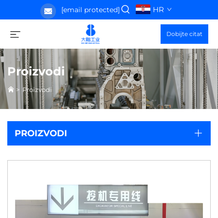
HR
[email protected]
Dobijte citat
Proizvodi
>
Proizvodi
PROIZVODI