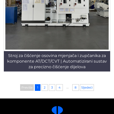
Stroj za čišćenje osovina mjenjača i zupčanika za
komponente AT/DCT/CVT | Automatizirani sustav
za precizno čišćenje dijelova
...
Previše
1
2
3
4
8
Sljedeći