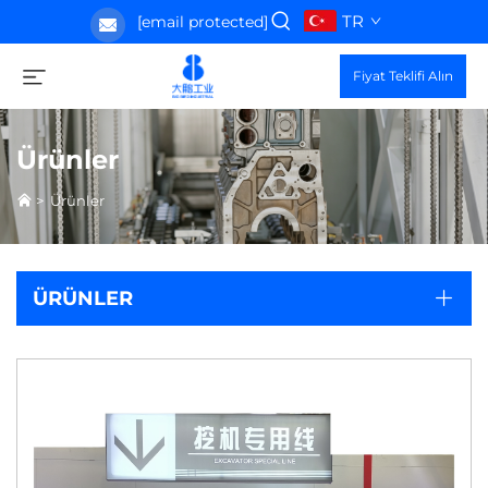
TR
[email protected]
Fiyat Teklifi Alın
Ürünler
>
Ürünler
ÜRÜNLER