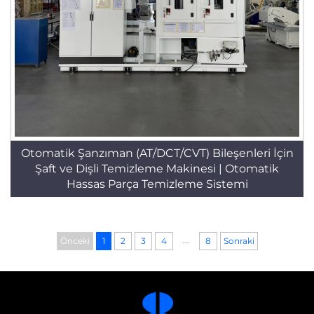
Otomatik Şanzıman (AT/DCT/CVT) Bileşenleri İçin
Şaft ve Dişli Temizleme Makinesi | Otomatik
Hassas Parça Temizleme Sistemi
...
Önceki
1
2
3
4
8
Sonraki