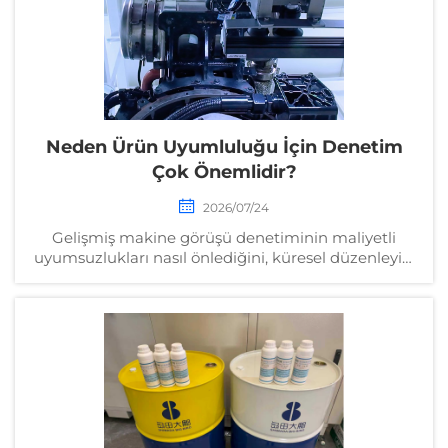
Neden Ürün Uyumluluğu İçin Denetim
Çok Önemlidir?
2026/07/24
Gelişmiş makine görüşü denetiminin maliyetli
uyumsuzlukları nasıl önlediğini, küresel düzenleyici
onayları nasıl sağladığını ve müşteri güvenini nasıl
inşa ettiğini keşfedin. Otomatik kalite kontrolünün
yatırım getirisini (ROI) öğrenin—şimdi içgörüler
edinin.