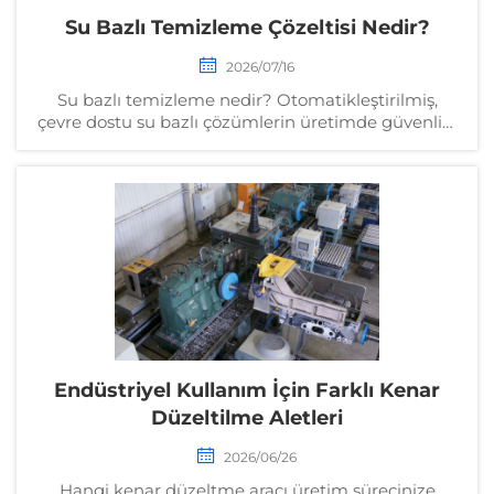
Su Bazlı Temizleme Çözeltisi Nedir?
2026/07/16
Su bazlı temizleme nedir? Otomatikleştirilmiş,
çevre dostu su bazlı çözümlerin üretimde güvenliği
nasıl artıracağını, yeniden işlemenin azaltılmasına
nasıl katkı sağlayacağını ve hassasiyeti nasıl garanti
edeceğini keşfedin. Daha fazla bilgi edinin.
Endüstriyel Kullanım İçin Farklı Kenar
Düzeltilme Aletleri
2026/06/26
Hangi kenar düzeltme aracı üretim sürecinize