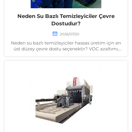
Neden Su Bazlı Temizleyiciler Çevre
Dostudur?
2026/07/20
Neden su bazlı temizleyiciler hassas üretim için en
üst düzey çevre dostu seçenektir? VOC azaltımı,
üstün yüzey saflığı ve otomasyon entegrasyonunu
keşfedin. Bugün sürdürülebilirlik değerlendirmenizi
talep edin.