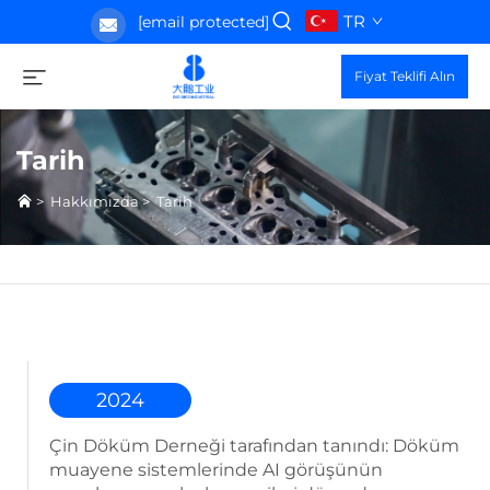
TR
[email protected]
Fiyat Teklifi Alın
Tarih
>
Hakkımızda
>
Tarih
2024
Çin Döküm Derneği tarafından tanındı: Döküm
muayene sistemlerinde AI görüşünün