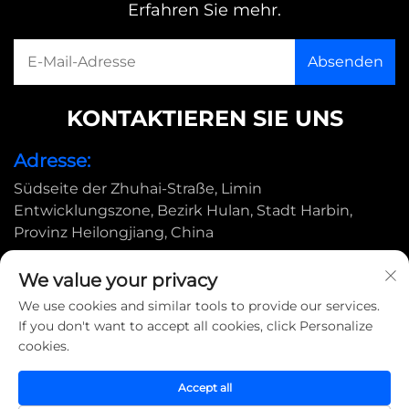
Erfahren Sie mehr.
KONTAKTIEREN SIE UNS
Adresse:
Südseite der Zhuhai-Straße, Limin
Entwicklungszone, Bezirk Hulan, Stadt Harbin,
Provinz Heilongjiang, China
E-Mail:
We value your privacy
[email protected]
We use cookies and similar tools to provide our services.
If you don't want to accept all cookies, click Personalize
cookies.
Copyright © 2025 by Harbin Shimada Big Bird Industrial
CO., Ltd |
Datenschutzrichtlinie
Accept all