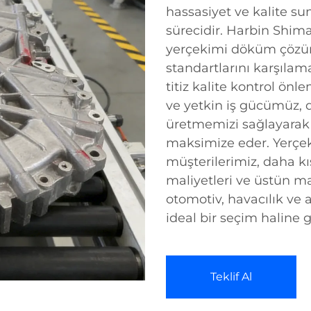
hassasiyet ve kalite su
sürecidir. Harbin Shima
yerçekimi döküm çözüm
standartlarını karşılama
titiz kalite kontrol önl
ve yetkin iş gücümüz, 
üretmemizi sağlayarak at
maksimize eder. Yerç
müşterilerimiz, daha kı
maliyetleri ve üstün ma
otomotiv, havacılık ve 
ideal bir seçim haline ge
Teklif Al