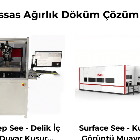
ssas Ağırlık Döküm Çözüml
p See - Delik İç
Surface See - K
Duvar Kusur
Görüntü Muay