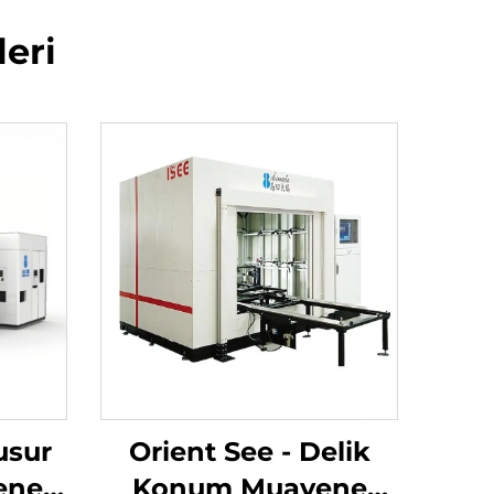
eri
usur
Orient See - Delik
ene
Konum Muayene