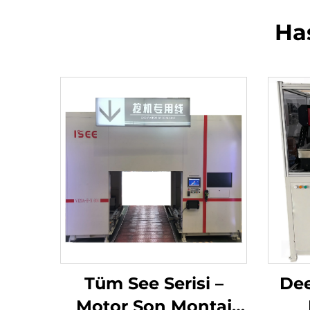
Ha
Tüm See Serisi –
Dee
Motor Son Montaj