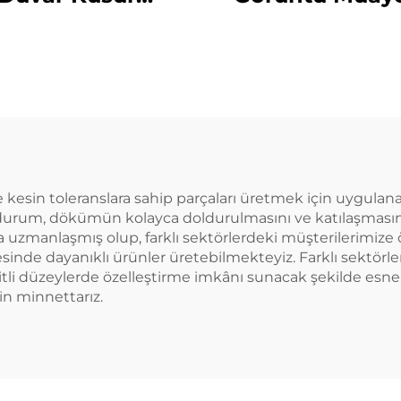
ayene Sistemi
Sistemi
esin toleranslara sahip parçaları üretmek için uygulana
Bu durum, dökümün kolayca doldurulmasını ve katılaşmasın
uzmanlaşmış olup, farklı sektörlerdeki müşterilerimize
de dayanıklı ürünler üretebilmekteyiz. Farklı sektörlerin
 düzeylerde özelleştirme imkânı sunacak şekilde esnektir
in minnettarız.