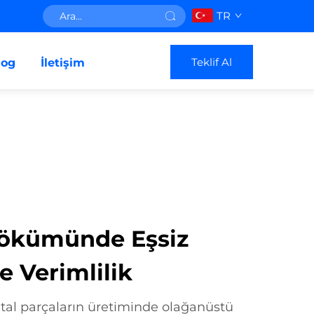
TR
Teklif Al
log
İletişim
Dökümünde Eşsiz
e Verimlilik
al parçaların üretiminde olağanüstü