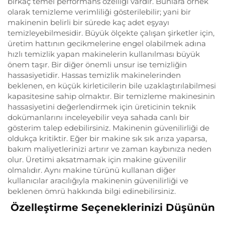
birkaç temel performans özelliği vardır. Bunlara örnek
olarak temizleme verimliliği gösterilebilir; yani bir
makinenin belirli bir sürede kaç adet eşyayı
temizleyebilmesidir. Büyük ölçekte çalışan şirketler için,
üretim hattının gecikmelerine engel olabilmek adına
hızlı temizlik yapan makinelerin kullanılması büyük
önem taşır. Bir diğer önemli unsur ise temizliğin
hassasiyetidir. Hassas temizlik makinelerinden
beklenen, en küçük kirleticilerin bile uzaklaştırılabilmesi
kapasitesine sahip olmaktır. Bir temizleme makinesinin
hassasiyetini değerlendirmek için üreticinin teknik
dokümanlarını inceleyebilir veya sahada canlı bir
gösterim talep edebilirsiniz. Makinenin güvenilirliği de
oldukça kritiktir. Eğer bir makine sık sık arıza yaparsa,
bakım maliyetlerinizi artırır ve zaman kaybınıza neden
olur. Üretimi aksatmamak için makine güvenilir
olmalıdır. Aynı makine türünü kullanan diğer
kullanıcılar aracılığıyla makinenin güvenilirliği ve
beklenen ömrü hakkında bilgi edinebilirsiniz.
Özelleştirme Seçeneklerinizi Düşünün