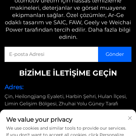
otomotiv üretim için hassas temizleme
makineleri, deterjanlar ve görsel muayene
ekipmanları sağlar. Özel çözümler, Ar-Ge
odaklı tasarım ve SAIC, FAW, Geely ve Weichai
Power tarafından tercih edilir. Daha fazla bilgi
edinin.
BİZİMLE İLETİŞİME GEÇİN
Adres:
Çin, Heilongjiang Eyaleti, Harbin Şehri, Hulan İlçesi,
Limin Gelişim Bölgesi, Zhuhai Yolu Güney Tarafı
E-posta:
We value your privacy
[email protected]
We use cookies and similar tools to provide our services.
If you don't want to accept all cookies, click Personalize