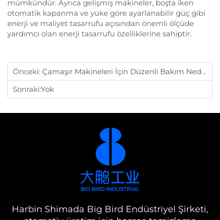
mümkündür. Ayrıca gelişmiş makineler, boşta iken
otomatik kapanma ve yüke göre ayarlanabilir güç gibi
enerji ve maliyet tasarrufu açısından önemli ölçüde
yardımcı olan enerji tasarrufu özelliklerine sahiptir.
Önceki:
Çamaşır Makineleri İçin Düzenli Bakım Neden Önemlidir?
Sonraki:
Yok
Harbin Shimada Big Bird Endüstriyel Şirketi,