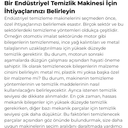
Bir Endüstriyel Temizlik Makinesi İçin
İhtiyaçlarınızı Belirleyin
Endüstriyel temizleme makinelerini seçmeden önce,
özel ihtiyaçlarınızı belirlemek esastır. Birçok sektör ve bu
sektörlerdeki temizleme yöntemleri oldukça çeşitlidir.
Örneğin otomotiv imalat sektöründe motor gibi
bileşenlerin temizlenmesi, ince yağ kalıntıları ve metal
talaşlarının uzaklaştırılması için yüksek düzeyde
temizlik gerektirir. Bu durum, motorun sonraki
aşamalarda düzgün çalışması açısından hayati öneme
sahiptir. İlk olarak temizlenecek bileşenlerin malzeme
cinsini belirleyin: metal mi, plastik mi yoksa başka özel
bir malzeme mi? Bu durum, makinenin temizleme
yöntemlerinin ve temizlik maddelerinin nasıl
kullanılacağını belirleyecektir. Ayrıca istenen temizlik
seviyesi de dikkate alınmalıdır. En çok zaman, hassas
mekanik bileşenler için yüksek düzeyde temizlik
gerekirken, diğer bazı mekanik parçalar için temizlik
seviyesi çok daha düşüktür. Bu faktörleri temizlenecek
parçalar açısından göz önünde bulundurmak, size daha
uygun makinelerin seçim aralığını daraltmada yardımcı