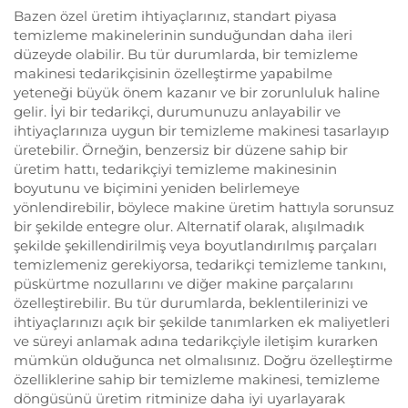
Bazen özel üretim ihtiyaçlarınız, standart piyasa
temizleme makinelerinin sunduğundan daha ileri
düzeyde olabilir. Bu tür durumlarda, bir temizleme
makinesi tedarikçisinin özelleştirme yapabilme
yeteneği büyük önem kazanır ve bir zorunluluk haline
gelir. İyi bir tedarikçi, durumunuzu anlayabilir ve
ihtiyaçlarınıza uygun bir temizleme makinesi tasarlayıp
üretebilir. Örneğin, benzersiz bir düzene sahip bir
üretim hattı, tedarikçiyi temizleme makinesinin
boyutunu ve biçimini yeniden belirlemeye
yönlendirebilir, böylece makine üretim hattıyla sorunsuz
bir şekilde entegre olur. Alternatif olarak, alışılmadık
şekilde şekillendirilmiş veya boyutlandırılmış parçaları
temizlemeniz gerekiyorsa, tedarikçi temizleme tankını,
püskürtme nozullarını ve diğer makine parçalarını
özelleştirebilir. Bu tür durumlarda, beklentilerinizi ve
ihtiyaçlarınızı açık bir şekilde tanımlarken ek maliyetleri
ve süreyi anlamak adına tedarikçiyle iletişim kurarken
mümkün olduğunca net olmalısınız. Doğru özelleştirme
özelliklerine sahip bir temizleme makinesi, temizleme
döngüsünü üretim ritminize daha iyi uyarlayarak