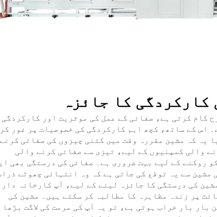
 کارکردگی کا جائزہ
ح کام کرتی ہے، صفائی کے عمل کی موثریت اور کارکردگی 
۔ اس کے ساتھ، کچھ اہم کارکردگی کی خصوصیات پر غور کر
ا یہ کہ مشین مقررہ وقت میں کتنی چیزوں کی صفائی کرنے
نے والی کمپنیوں کے لیے، تیزی سے صفائی کرنے والی
و روکنے کے لیے بہت ضروری ہے۔ صفائی کی درستگی بھی ای
مشین سے یہ توقع کی جاتی ہے کہ وہ انتہائی چھوٹے ذرات
مشین کی درستگی کا جائزہ لینے کے لیے، آپ کارخانہ دار 
ئٹ پر زندہ مظاہرہ کا مطالبہ کر سکتے ہیں۔ مشین کی
بار بار خراب ہوتی ہے، تو یہ آپ کی مرمت کی لاگت بڑھا 