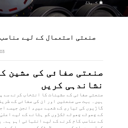
>
بلاگ
صنعتی استعمال کے لیے مناسب 
-03
صنعتی صفائی کی مشین کے
نشاندہی کریں
صنعتی صفائی کے مشینات کا انتخاب کرنے سے پہ
ہیں۔ بہت سی صنعتیں اور ان کی صفائی کے طریق
گاڑیوں کی تیاری کے شعبے میں، انجن جیسے اجز
کے چھوٹے چھوٹے ٹکڑوں کو ہٹانے کے لیے اعلیٰ
کے مناسب کام کرنے کے لیے انتہائی اہم ہے۔ پ
کیا وہ دھات کے ہیں، پلاسٹک کے ہیں، یا کوئی 