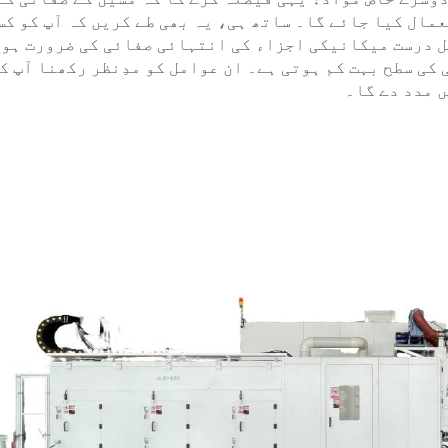
مال کیا جائے گا۔ ساتھ ہی، یہ بھی طے کریں کہ آپ کو کس
ل درست میکانیکی اجزاء کی انتہائی صفائی کی ضرورت ہو
کی سطح بہت کم ہوتی ہے۔ ان عوامل کو مدِنظر رکھنا آپ ک
 مدد دے گا۔