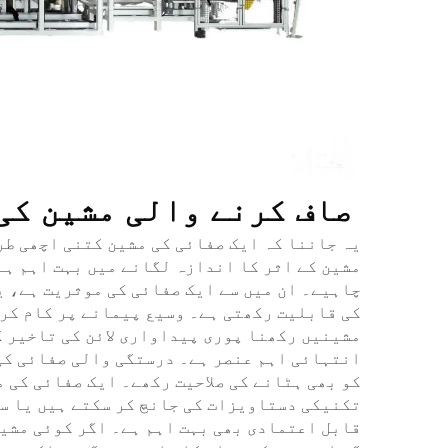
صاف کرنے والی مشین کی
یہ جاننا کہ ایک صفائی کی مشین کتنی اچھی طر
مشین کے اثر کا اندازہ لگانے میں بہت اہم ہے
چاہیے۔ ان میں سے ایک صفائی کی موثریت ہے، ی
کی قابلیت رکھتی ہے۔ وسیع پیمانے پر کام کر
مشینیں رکھنا پوری پیداواری لائن کی تاخیر ک
انتہائی اہم عنصر ہے۔ درستگی والی صفائی کی 
کو بھی ہٹانے کی صلاحیت رکھے۔ ایک صفائی کی 
تکنیکی دستاویزات کی جانچ کر سکتے ہیں یا سا
قابل اعتمادی بھی بہت اہم ہے۔ اگر کوئی مشین 