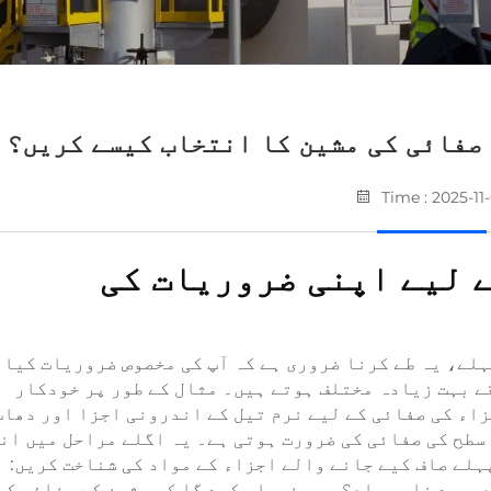
صفائی کی مشین کا انتخاب کیسے کریں؟
Time : 2025-11
 لیے اپنی ضروریات کی
لے، یہ طے کرنا ضروری ہے کہ آپ کی مخصوص ضروریات کیا
ے بہت زیادہ مختلف ہوتے ہیں۔ مثال کے طور پر خودکار
اء کی صفائی کے لیے نرم تیل کے اندرونی اجزا اور دھات
 سطح کی صفائی کی ضرورت ہوتی ہے۔ یہ اگلے مراحل میں ان
ہلے صاف کیے جانے والے اجزاء کے مواد کی شناخت کریں:
دوسرے خاص مواد؟ یہی فیصلہ کرے گا کہ مشین کے صفائی کے