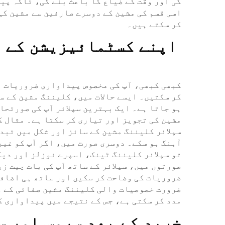
گی اور وقت کے ضیاع کا باعث بنے گی، تاکہ پی
اسی قسم کی مشین کے دوسرے صارفین سے مشین کی
کر سکتے ہیں۔
اپنے کسٹمائیزیشن کے ا
کبھی کبھی، آپ کی مخصوص پیداواری ضروریات و
کر سکتیں۔ ایسے حالات میں، کلیننگ مشین کے سپ
ہو جاتا ہے۔ ایک بہترین سپلائر آپ کی صورتحا
مشین کی تجویز اور تیاری کر سکتا ہے۔ مثال ک
سپلائر کلیننگ مشین کے سائز اور شکل میں تبدی
آہنگ ہو سکے۔ دوسری صورت میں، اگر آپ کو غیر
تو سپلائر کلیننگ ٹینک، اسپرے نوزلز اور دیگ
صورتوں میں، سپلائر کے ساتھ آپ کی بات چیت ز
ضروریات کی وضاحت کر سکیں اور ساتھ ہی اضافی
ضرورت خصوصیات والی کلیننگ مشین صفائی کے ع
مدد کر سکتی ہے، جس کے نتیجے میں پیداواری 
خرید کے بعد سروس اور 