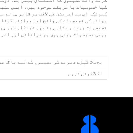
کرنے والے مشینوں کا استعمال بہتر ہے۔ دوسر
کیا خصوصیات یا طریقے موجود ہیں۔ ایسی مشین
کیونکہ اس سے آپریشن کی لاگت پر قابو پانے م
بچانے کی خصوصیات کی جانچ اور موازنہ کرنا 
خصوصیات جیسے بے کار ہونے پر خودکار طور پر 
جیسی خصوصیات ہوتی ہیں جو توانائی اور اخرا
پچھلا:
کپڑے دھونے کی مشینوں کے لیے باقاعد
اگلا:
کوئی نہیں