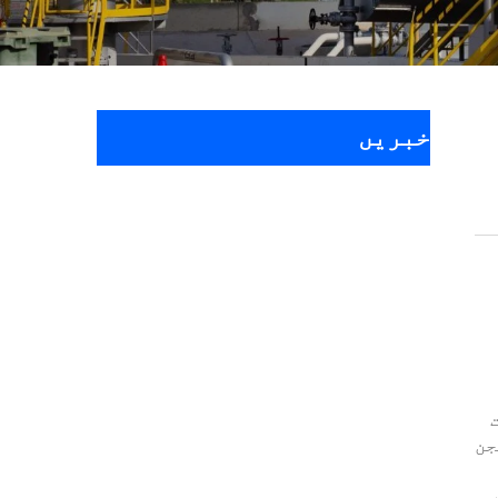
خبریں
جن