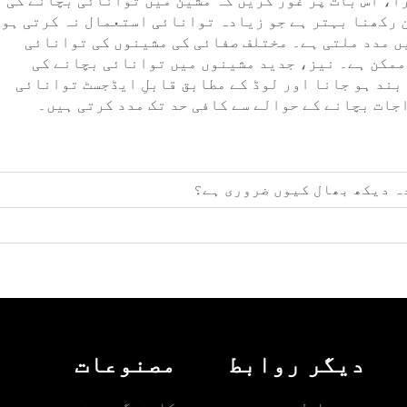
ا، اس بات پر غور کریں کہ مشین میں توانائی بچانے کی
 رکھنا بہتر ہے جو زیادہ توانائی استعمال نہ کرتی ہو
یں مدد ملتی ہے۔ مختلف صفائی کی مشینوں کی توانائی
ممکن ہے۔ نیز، جدید مشینوں میں توانائی بچانے کی
بند ہو جانا اور لوڈ کے مطابق قابلِ ایڈجسٹ توانائی
جات بچانے کے حوالے سے کافی حد تک مدد کرتی ہیں۔
ہ دیکھ بھال کیوں ضروری ہے؟
دیگر روابط
مصنوعات