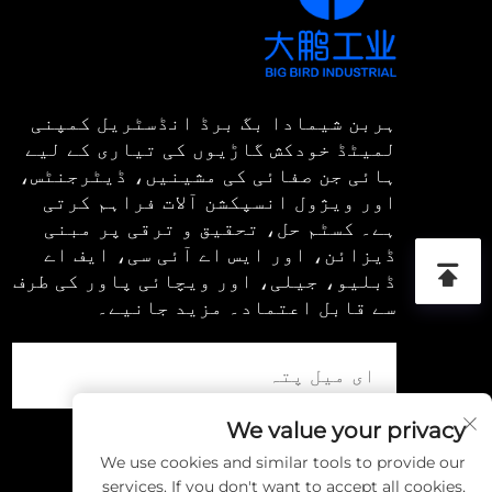
ہربن شیمادا بگ برڈ انڈسٹریل کمپنی
لمیٹڈ خودکش گاڑیوں کی تیاری کے لیے
ہائی جن صفائی کی مشینیں، ڈیٹرجنٹس،
اور ویژول انسپکشن آلات فراہم کرتی
ہے۔ کسٹم حل، تحقیق و ترقی پر مبنی
ڈیزائن، اور ایس اے آئی سی، ایف اے
ڈبلیو، جیلی، اور ویچائی پاور کی طرف
سے قابل اعتماد۔ مزید جانیے۔
We value your privacy
We use cookies and similar tools to provide our
services. If you don't want to accept all cookies,