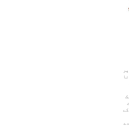
پر
نا
ک
کے
دے