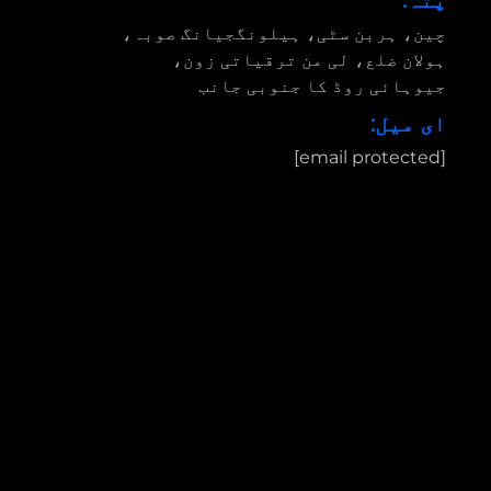
پتہ:
چین، ہربن سٹی، ہیلونگجیانگ صوبہ،
ہولان ضلع، لی من ترقیاتی زون،
جیوہائی روڈ کا جنوبی جانب
ای میل:
[email protected]