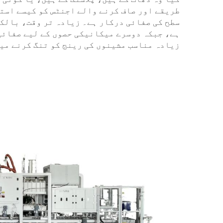
طریقے اور صاف کرنے والے اجنٹس کو کیسے استع
سطح کی صفائی درکار ہے۔ زیادہ تر وقت، بالک
ہے، جبکہ دوسرے میکانیکی حصوں کے لیے صفائی 
زیادہ مناسب مشینوں کی رینج کو تنگ کرنے میں