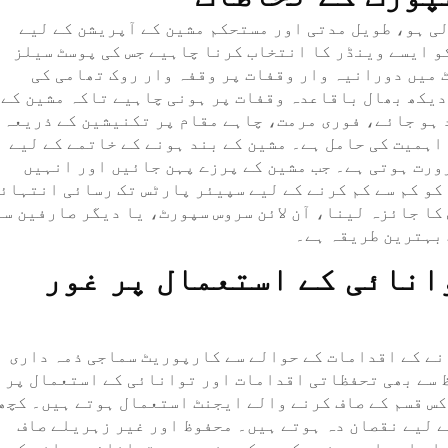
لی ہو، طویل مدتی اور مستحکم مشین کے آپریشن کے لیے
و ایسے وینڈر کا انتخاب کرنا چاہیے جس کی پوسٹ سیلز
 میں دورانیہ وار وقفات پر وقفہ وار روک تھامی کی
دیکھ بھال باقاعدہ وقفات پر ہونی چاہیے تاکہ مشین کے
 ہو جائے، فوری مرمت، چاہے مقام پر تکنیشین کے ذریعہ 
اہمیت کی حامل ہے۔ مشین کے بند ہونے کے خاتمے کے لیے
ورت ہوتی ہے۔ جب مشین کے پرزے پہن جائیں اور انہیں
کو کم سے کم کرنے کے لیے سپیئر پارٹس تک رسائی انتہائ
کا جائزہ لینا، آن لائن سروس سپورٹ، یا دیگر صارفین سے
 بہترین طریقہ ہے۔
انائی کے استعمال پر غور
ے کے اقدامات کے حوالے سے کارپوریٹ سماجی ذمہ داری
 سے بھی تحفظاتی اقدامات اور توانائی کے استعمال پر
کس قسم کے صاف کرنے والے ایجنٹ استعمال ہوتے ہیں۔ کچھ
 لیے نقصان دہ ہوتے ہیں۔ محفوظ اور غیر زہریلے صاف