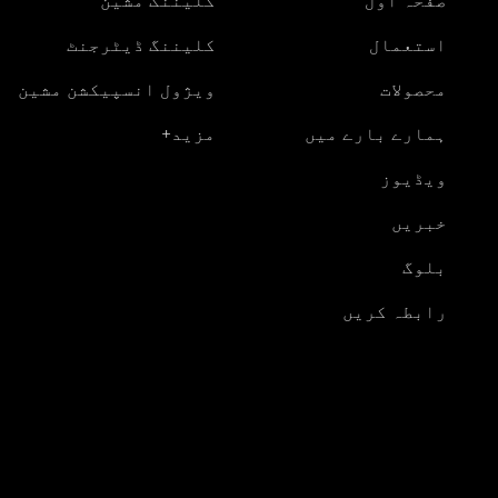
صفحہ اول
کلیننگ مشین
استعمال
کلیننگ ڈیٹرجنٹ
محصولات
ویژول انسپیکشن مشین
ہمارے بارے میں
مزید+
ویڈیوز
خبریں
بلوگ
رابطہ کریں