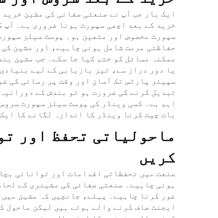
ایک بار جب آپ نے صنعتی صفائی کی مشین خرید 
خرید کے بعد اچھی سپورٹ ہونا ضروری ہے۔ آپ ک
سپورٹ مخصوص اور متعین ہو۔ پوسٹ سیلز سپورٹ
حفاظتی مرمت شامل ہونی چاہیے، اور مشین کی 
ممکنہ مسائل کو ختم کیا جا سکے۔ جب مشین بند
یا دور دراز سے، تیز بازیابی کے لیے بنیادی 
سپیئر پارٹس تک آسان اور وقت پر رسائی کی ضر
تبدیل کرنے کی ضرورت ہو تو بندش کے دورانیہ 
اہم ہے۔ کسی وینڈر کی پوسٹ سیلز سپورٹ سروس 
بات چیت کرنا وینڈر کا اندازہ لگانے کا ایک
ماحولیاتی تحفظ اور تو
کریں
صنعت میں تحفظاتی اقدامات اور توانائی بچان
ہونی چاہیے۔ صنعتی صفائی کی مشینری کے لحاظ
غور کرنا چاہیے۔ پہلے، جانچیں کہ مشین میں 
ایجنٹ صاف کرنے والے ہوتے ہیں لیکن ماحول کے