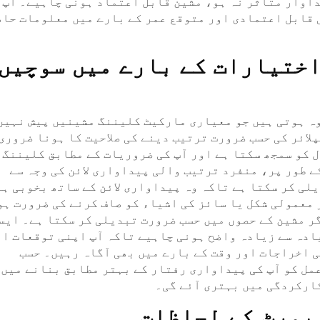
داوار متاثر نہ ہو، مشین قابل اعتماد ہونی چاہیے۔ آپ
 قابل اعتمادی اور متوقع عمر کے بارے میں معلومات حاص
ختیارات کے بارے میں سوچیں
ہ ہوتی ہیں جو معیاری مارکیٹ کلیننگ مشینیں پیش نہیں
لائر کی حسب ضرورت ترتیب دینے کی صلاحیت کا ہونا ضروری
ل کو سمجھ سکتا ہے اور آپ کی ضروریات کے مطابق کلیننگ
ے طور پر، منفرد ترتیب والی پیداواری لائن کی وجہ سے
لی کر سکتا ہے تاکہ وہ پیداواری لائن کے ساتھ بخوبی ہم
 معمولی شکل یا سائز کی اشیاء کو صاف کرنے کی ضرورت ہو
ر مشین کے حصوں میں حسب ضرورت تبدیلی کر سکتا ہے۔ ایس
یادہ سے زیادہ واضح ہونی چاہیے تاکہ آپ اپنی توقعات او
 اخراجات اور وقت کے بارے میں بھی آگاہ رہیں۔ حسب
مل کو آپ کی پیداواری رفتار کے بہتر مطابق بنانے میں
کارکردگی میں بہتری آئے گی۔
سپورٹ کے لحاظات