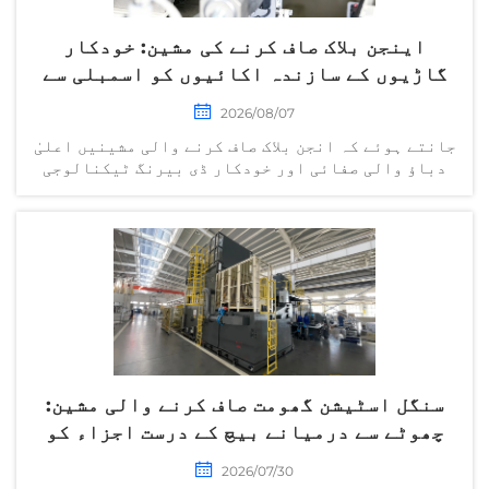
اینجن بلاک صاف کرنے کی مشین: خودکار
گاڑیوں کے سازندہ اکائیوں کو اسمبلی سے
پہلے قابل اعتماد صفائی حاصل کرنے کا
2026/08/07
طریقہ
جانتے ہوئے کہ انجن بلاک صاف کرنے والی مشینیں اعلیٰ
دباؤ والی صفائی اور خودکار ڈی بیرنگ ٹیکنالوجی
کے ذریعے مشیننگ کے چپس، بُررز اور دیگر آلودگیوں
کو کیسے دور کرتی ہیں تاکہ خودکار گاڑیوں کی تیاری
میں صفائی اور قابل اعتمادی میں بہتری لائی جا سکے۔
سنگل اسٹیشن گھومت صاف کرنے والی مشین:
چھوٹے سے درمیانے بیچ کے درست اجزاء کو
موثر طریقے سے صاف کرنے کا ایک نیا حل
2026/07/30