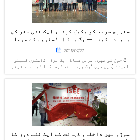
سنہری سرحد کو مکمل کرنا، ایک نئی سفر کی
بنیاد رکھنا — بگ برڈ انڈسٹریل کے مرحلہ
دوم کے منصوبے کی ٹاپنگ آؤٹ تقریب
2026/07/27
کامیابی سے منعقد ہوئی
8 جون کی صبح، ہربن شِماڈا بِگ برڈ انڈسٹری کمپنی
لمیٹڈ (ذیل میں "بِگ برڈ انڈسٹری" کہا گیا ہے، شیئر
کوڈ: 920091) نے اپنے دوسرے مرحلے کے منصوبے کی
بنیادی عمارت کی آخری تعمیر کی تقریب کا بڑے جوش و
خروش سے انعقاد کیا۔ یہ تقریب ... میں منعقد ہوئی
سوژو میں داخلہ، ذہانت کے ایک نئے دور کا