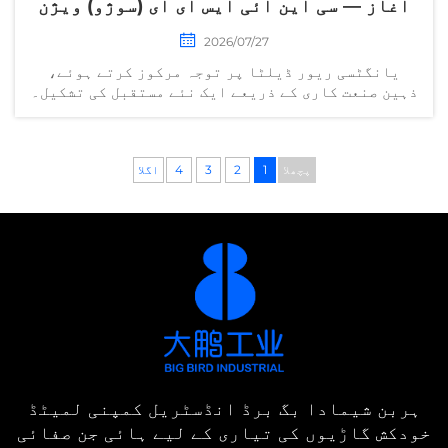
آغاز — سی این آئی ایس ای ای (سوژو) ویژن
ٹیک کمپنی لمیٹڈ کے عظیم الشان افتتاح پر
2026/07/27
گرم جوشیاں۔
یانگٹسی ریور ڈیلٹا پر توجہ مرکوز کرتے ہوئے،
ذہین صنعت کاری کے ذریعے ایک نئے مستقبل کی تشکیل۔
۳۰ مئی کو، ہربن شیماڈا بِگ برڈ انڈسٹریز کی مکمل
طور پر مالکانہ ذیلی کمپنی سی این آئی ایس ای ای
(سوژو) ویژن ٹیک کمپنی لمیٹڈ (ذیل میں "سوژو سی این
پچھلا
1
2
3
4
اگلا
آئی ایس ای ای" کہا جائے گا)…
ہربن شیمادا بگ برڈ انڈسٹریل کمپنی لمیٹڈ
خودکش گاڑیوں کی تیاری کے لیے ہائی جن صفائی