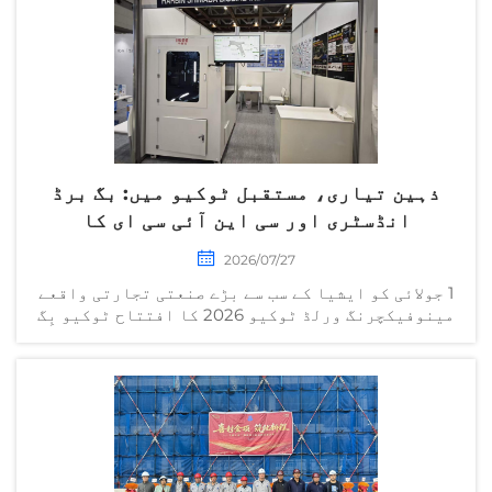
ذہین تیاری، مستقبل ٹوکیو میں: بگ برڈ
انڈسٹری اور سی این آئی سی ای کا
مینوفیکچرنگ ورلڈ ٹوکیو 2026 میں
2026/07/27
شاندار کارکردگی
1 جولائی کو ایشیا کے سب سے بڑے صنعتی تجارتی واقعے
مینوفیکچرنگ ورلڈ ٹوکیو 2026 کا افتتاح ٹوکیو بِگ
سائٹ انٹرنیشنل ایکسپوزیشن سنٹر میں عظیم الشان
طریقے سے ہوا۔ اس سال کے میلے میں سرگرم کمپنیوں
اور ماہرین نے شرکت کی...