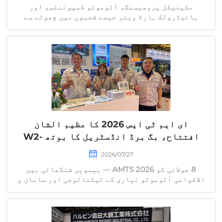
مکینیکل پروسیسنگ، آٹوموٹو کمپوننٹس، اور
ہائیڈرولک ہارڈ ویئر جیسے شعبوں میں چھوٹے سے
درمیانہ بیچ کے، متعدد قسم کے درست پارٹس کی صاف
ستھری تیاری ہمیشہ سے مصنوعات کی معیار اور
پیداواری کارکردگی کو متاثر کرنے والے اہم عوامل
رہے ہیں۔
ای ایم ٹی ایس 2026 کا عظیم الشان
افتتاح، بگ برڈ انڈسٹریل کا بوتھ W2-
C25 لوگوں کی توجہ حاصل کر رہا ہے
2026/07/27
8 جولائی کو AMTS 2026 — بیسویں شنگھائی بین
الاقوامی آٹوموٹو تیاری کے ٹیکنالوجی اور سامان و
لوازمات کا میلہ — شنگھائی نیو انٹرنیشنل ایکسپو
سینٹر میں باضابطہ طور پر کھولا گیا۔ تقریب کے پہلے
دن، ماحول...