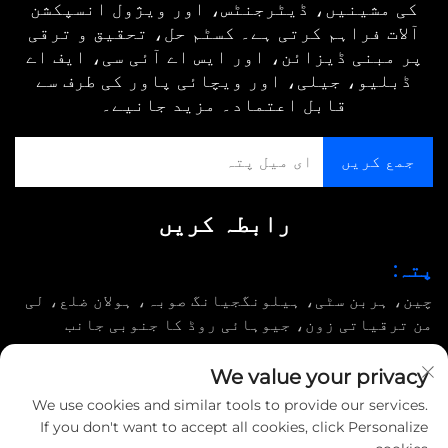
کی مشینیں، ڈیٹرجنٹس، اور ویژول انسپکشن
آلات فراہم کرتی ہے۔ کسٹم حل، تحقیق و ترقی
پر مبنی ڈیزائن، اور ایس اے آئی سی، ایف اے
ڈبلیو، جیلی، اور ویچائی پاور کی طرف سے
قابل اعتماد۔ مزید جانیے۔
رابطہ کریں
پتہ:
چین، ہربن سٹی، ہیلونگجیانگ صوبہ، ہولان ضلع، لی
من ترقیاتی زون، جیوہائی روڈ کا جنوبی جانب
ای میل:
We value your privacy
[email protected]
We use cookies and similar tools to provide our services.
If you don't want to accept all cookies, click Personalize