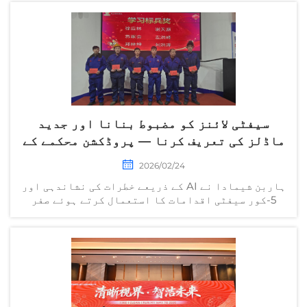
حکمت عملی، لیڈرشپ کے بصائر، اور خواتین کی ترقی
کے لیے عہد کے بارے میں جانیں۔ ابھی دریافت کریں۔
سیفٹی لائنز کو مضبوط بنانا اور جدید
ماڈلز کی تعریف کرنا — پروڈکشن محکمے کے
تمام عملے کے لیے سیفٹی بہتری خصوصی مہم
2026/02/24
کی اعزازی تقریب کامیابی کے ساتھ اختتام
ہاربن شیمادا نے AI کے ذریعے خطرات کی نشاندہی اور
پذیر ہوئی
5-کور سیفٹی اقدامات کا استعمال کرتے ہوئے صفر
جرمانوں کا حصول کیسے یقینی بنایا— تیاری کے لیے
ثابت شدہ حکمت عملیوں کو دیکھیں۔ پلے بُک ڈاؤن لوڈ
کریں۔