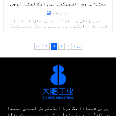
سسٹم: پارٹ انسپیکشن میں ایک ٹیکنالوجی
شگفتا
2026/01/05
ناقص پرزے کی پیمائش کے ساتھ پریشان؟ گارڈین کا
کثیر نظریہ اسٹیریو ویژن سسٹم مائیکرون کی سطح کی
درستگی اور 99.8% خرابی کا پتہ لگانے کی صلاحیت
فراہم کرتا ہے۔ دیکھیں کہ یہ معیار کی جانچ کو
کیسے بدل دیتا ہے—ایک تجربہ کا مطالبہ کریں۔
پچھلا
1
2
3
4
اگلا
ہربن شیمادا بگ برڈ انڈسٹریل کمپنی لمیٹڈ
خودکش گاڑیوں کی تیاری کے لیے ہائی جن صفائی