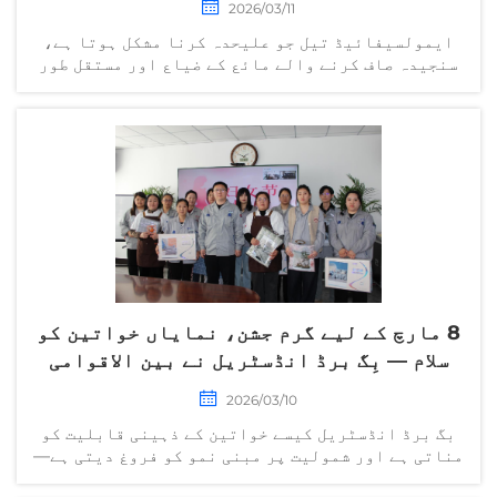
2026/03/11
ایمولسیفائیڈ تیل جو علیحدہ کرنا مشکل ہوتا ہے،
سنجیدہ صاف کرنے والے مائع کے ضیاع اور مستقل طور
پر اونچی آپریٹنگ لاگت کا باعث بنتا ہے۔ صاف کرنے
کے اعداد و شمار بالکل دستی ان پٹ پر منحصر ہوتے
ہیں، اور بار بار ہونے والی غلطیاں کام کے ٹکڑوں
کی خرابی کی شرح کو تیزی سے بڑھا دیتی ہیں۔ روایتی
سامان...
8 مارچ کے لیے گرم جشن، نمایاں خواتین کو
سلام — بِگ برڈ انڈسٹریل نے بین الاقوامی
کام کرنے والی خواتین کے دن کے موقع پر
2026/03/10
ایک سمپوزیم منعقد کیا
بگ برڈ انڈسٹریل کیسے خواتین کے ذہینی قابلیت کو
مناتی ہے اور شمولیت پر مبنی نمو کو فروغ دیتی ہے—
ان کی ڈائیورسٹی، ایکوئٹی اور انکلوزن (DE&I) کی