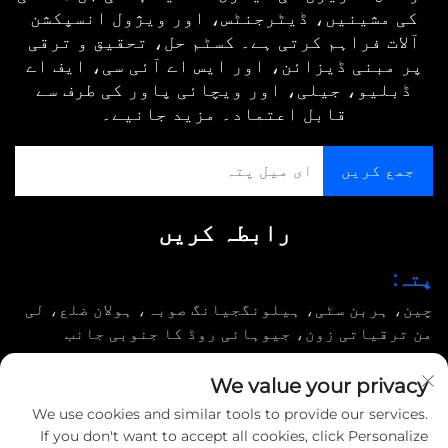
کی مشینیں، ڈیٹرجنٹس، اور ویژول انسپکشن
آلات فراہم کرتی ہے۔ کسٹم حل، تحقیق و ترقی
پر مبنی ڈیزائن، اور ایس اے آئی سی، ایف اے
ڈبلیو، جیلی، اور ویچائی پاور کی طرف سے
قابل اعتماد۔ مزید جانیے۔
رابطہ کریں
پتہ:
چین، ہربن سٹی، ہیلونگجیانگ صوبہ، ہولان ضلع، لی
من ترقیاتی زون، جیوہائی روڈ کا جنوبی جانب
ای میل:
We value your privacy
[email protected]
We use cookies and similar tools to provide our services.
If you don't want to accept all cookies, click Personalize