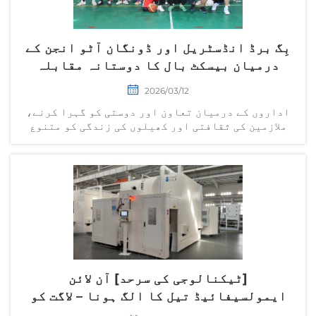
بِگ برڈ انڈسٹریل اور ڈونگان آٹو انجن کے
درمیان بیسکٹ بال کا دوستانہ مقابلہ
کامیابی کے ساتھ اختتام پذیر ہوا
2026/03/12
اداروں کے درمیان تعاون اور دوستی کو گہرا کرنے،
ملازمین کی ثقافتی اور کھیلوں کی زندگی کو متنوع
بنانے، اور کارپوریٹ ثقافتی تصور کو نافذ کرنے کے
لیے، 8 اگست کو دوپہر کو، ہربن شِماڈا بِگ برڈ
انڈسٹریل کمپنی لمیٹڈ (ذیل میں حوالہ دیا گیا...)
[ٹیکنالوجی کی سرحد] آن لائن
ایمولسیفائیڈ تیل کا الگ ہونا – لاگت کو
کم کرنے کے لیے ایک نئی ایجادات