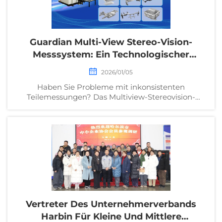
Guardian Multi-View Stereo-Vision-
Messsystem: Ein Technologischer
Durchbruch In Der Bauteilprüfung
2026/01/05
Haben Sie Probleme mit inkonsistenten
Teilemessungen? Das Multiview-Stereovision-
System von Guardian liefert Genauigkeit im
Mikrometerbereich und eine Fehlererkennungsrate
von 99,8 %. Erfahren Sie, wie es die
Qualitätsprüfung revolutioniert – fordern Sie jetzt
eine Demo an.
Vertreter Des Unternehmerverbands
Harbin Für Kleine Und Mittlere