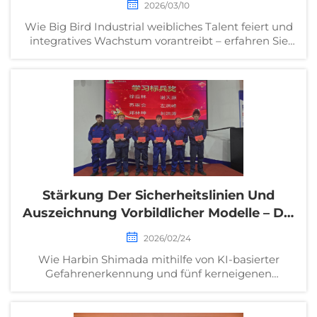
2026/03/10
Ein Symposium Zum Internationalen Tag
Wie Big Bird Industrial weibliches Talent feiert und
Der Frauen
integratives Wachstum vorantreibt – erfahren Sie
mehr über ihre Diversität-, Gleichstellungs- und
Inklusionsstrategie (DE&I), Führungseinsichten
sowie ihr Engagement für die Förderung von
Frauen. Jetzt entdecken.
Stärkung Der Sicherheitslinien Und
Auszeichnung Vorbildlicher Modelle – Die
Preisverleihungszeremonie Der
2026/02/24
Sonderkampagne Zur
Wie Harbin Shimada mithilfe von KI-basierter
Sicherheitssteigerung Für Alle
Gefahrenerkennung und fünf kerneigenen
Mitarbeiter Der Produktionsabteilung
Sicherheitsmaßnahmen Null-Strafen erreichte –
Wurde Erfolgreich Abgeschlossen
entdecken Sie nachgewiesene Strategien für
herausragende Arbeitssicherheit in der Fertigung.