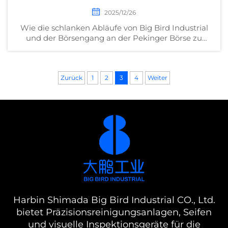
Unternehmen Besuchen Big Bird
2025/12/26
Industrial
Wie die schlanken Abläufe von Big Bird Industrial
und der Börsengang an der Pekinger Börse zu
einem 12,11-fachen IPO-Gewinn führten. Lernen Sie
jetzt skalierbare Wachstumsstrategien für KMU
kennen.
Zurück
1
2
3
4
Weiter
Harbin Shimada Big Bird Industrial CO., Ltd.
bietet Präzisionsreinigungsanlagen, Seifen
und visuelle Inspektionsgeräte für die