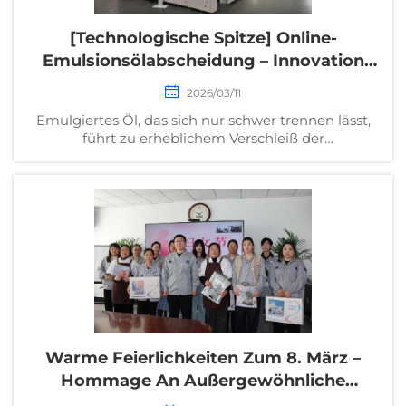
[Technologische Spitze] Online-
Emulsionsölabscheidung – Innovation
Zur Kostenreduktion
2026/03/11
Emulgiertes Öl, das sich nur schwer trennen lässt,
führt zu erheblichem Verschleiß der
Reinigungsflüssigkeit und dauerhaft hohen
Betriebskosten. Die Reinigungsparameter werden
vollständig manuell eingegeben, wodurch häufig
Fehler auftreten und die Ausschussrate der
Werkstücke stark ansteigt. Herkömmliche
Anlagen...
Warme Feierlichkeiten Zum 8. März –
Hommage An Außergewöhnliche
Frauen: Big Bird Industrial Veranstaltet