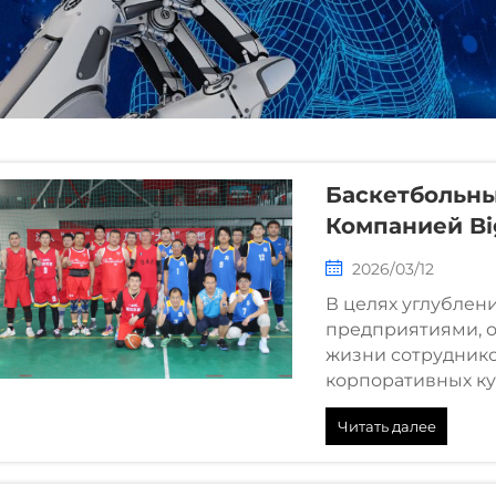
Баскетбольн
Компанией Big
Engine Успеш
2026/03/12
В целях углублен
предприятиями, о
жизни сотруднико
корпоративных ку
половине дня 8 ав
Читать далее
Industrial Co., Ltd. 