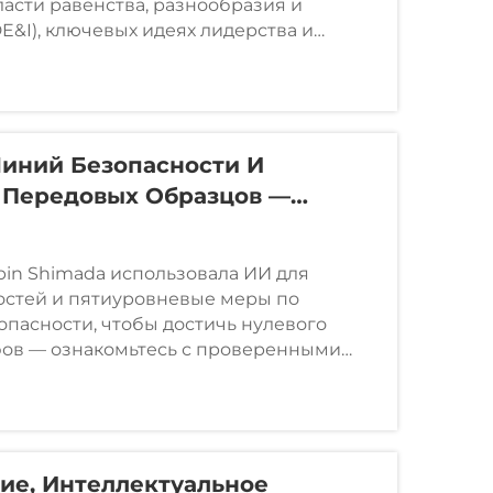
ласти равенства, разнообразия и
E&I), ключевых идеях лидерства и
продвижению женщин. Изучите
иний Безопасности И
 Передовых Образцов —
ручения Наград По
 Кампании Производственного
bin Shimada использовала ИИ для
овышению Уровня
остей и пятиуровневые меры по
 Всего Персонала Завершилась
пасности, чтобы достичь нулевого
фов — ознакомьтесь с проверенными
ения высочайшего уровня безопасности
качайте руководство.
ие, Интеллектуальное