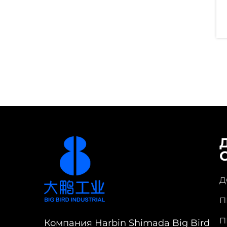
Д
П
П
Компания Harbin Shimada Big Bird