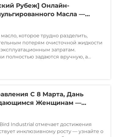
ский Рубеж] Онлайн-
ульгированного Масла —
я Снижения Затрат
масло, которое трудно разделить,
тельным потерям очисточной жидкости
 эксплуатационным затратам.
и полностью задаются вручную, а
иводят к резкому росту доли
лий. Традиционное оборудование...
авления С 8 Марта, Дань
дающимся Женщинам —
 Компания Big Bird Провела
о Случаю Международного
Bird Industrial отмечает достижения
я
твует инклюзивному росту — узнайте о