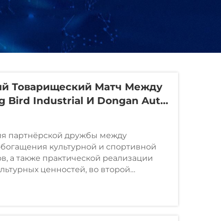
ый Товарищеский Матч Между
 Bird Industrial И Dongan Auto
но Завершён
ия партнёрской дружбы между
богащения культурной и спортивной
в, а также практической реализации
льтурных ценностей, во второй
густа компания Harbin Shimada Big Bird
(далее — ...