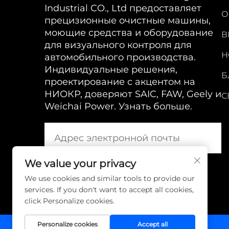
Industrial CO., Ltd предоставляет
О
прецизионные очистные машины,
моющие средства и оборудование
В
для визуального контроля для
Н
автомобильного производства.
Индивидуальные решения,
Б
проектирование с акцентом на
НИОКР, доверяют SAIC, FAW, Geely и
С
Weichai Power. Узнать больше.
We value your privacy
We use cookies and similar tools to provide our
services. If you don't want to accept all cookies,
click Personalize cookies.
Personalize cookies
Accept all