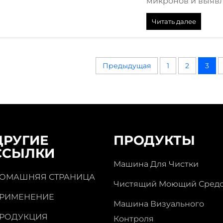
микронов и выявл
Узнайте, как она 
Читать далее
запросите демон
Предыдущая
1
2
3
ДРУГИЕ
ПРОДУКТЫ
ССЫЛКИ
Машина Для Чистки
ОМАШНЯЯ СТРАНИЦА
Чистящий Моющий Средс
РИМЕНЕНИЕ
Машина Визуального
РОДУКЦИЯ
Контроля