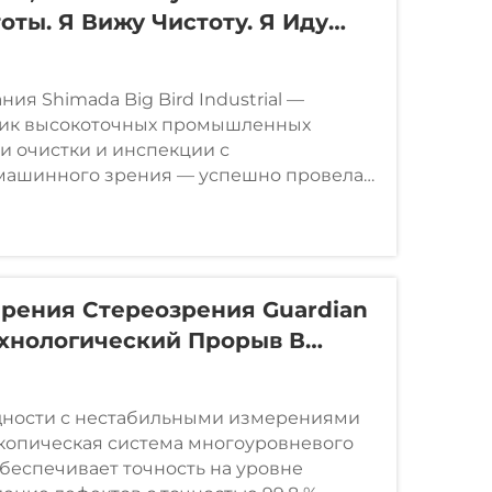
оты. Я Вижу Чистоту. Я Иду
 2030 Году || Итоговое
ig Bird Industry За 2025 Год И
ия Shimada Big Bird Industrial —
рием 2026 Года Завершились
ик высокоточных промышленных
и очистки и инспекции с
машинного зрения — успешно провела
за 2025 год и новогодний приём 2026
зу «Чёткое видение, интеллектуальная
, и движется к цели 2030 года.
рения Стереозрения Guardian
Технологический Прорыв В
ании Деталей
дности с нестабильными измерениями
копическая система многоуровневого
обеспечивает точность на уровне