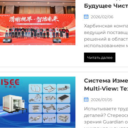
Будущее Чист
Своим Путем К
2026/02/06
Мероприятие B
Харбинская компан
Новогодний П
ведущий поставщ
Успешно
решений в област
использованием 
итоговую встречу 
Читать далее
года, следуя деви
чистота будущего»
Система Изме
Multi-View: 
Инспектиров
2026/01/05
Испытываете тру
деталей? Стереос
зрения Guardian 