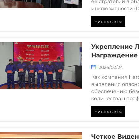
её стратегии в об
инклюзивности (D
приверженности 
Читать далее
подробнее.
Укрепление Л
Награждение
Церемония В
2026/02/24
Специальной
Как компания Har
Отдела По П
выявления опасн
Безопасности
обеспечению безо
Успешно
количества штра
тактиками достиж
Читать далее
в производстве. С
Четкое Виден