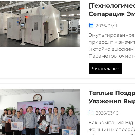
[Технологиче
Сепарация Эм
Инновация Дл
2026/03/11
Эмульгированное 
приводит к значи
и стойко высоким
Параметры очистк
частые ошибки пр
Читать далее
бракованных изде
Теплые Поздр
Уважения Вы
Промышленная
2026/03/10
Симпозиум П
Как компания Big 
Женского Дн
женщин и способс