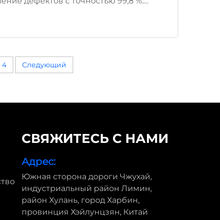
ение дефектов с точностью 99,8 %.
преобразует контроль качества —
страцию.
4
Следующий
СВЯЖИТЕСЬ С НАМИ
Адрес:
Южная сторона дороги Чжухай,
тво
индустриальный район Лимин,
район Хулань, город Харбин,
провинция Хэйлунцзян, Китай