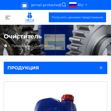
RU
[email protected]
Получить ценовое предложение
Очиститель
>
Продукция
>
Очиститель
ПРОДУКЦИЯ