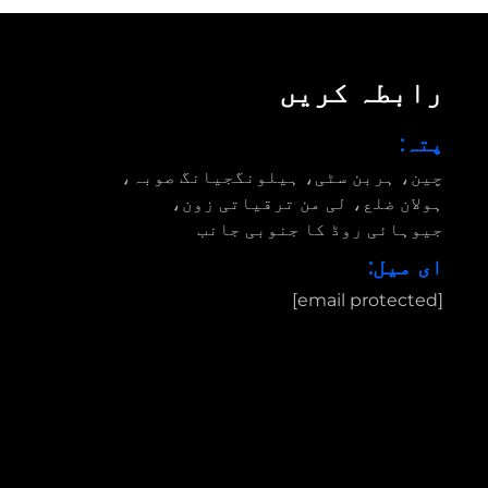
رابطہ کریں
پتہ:
چین، ہربن سٹی، ہیلونگجیانگ صوبہ،
ہولان ضلع، لی من ترقیاتی زون،
جیوہائی روڈ کا جنوبی جانب
ای میل:
[email protected]