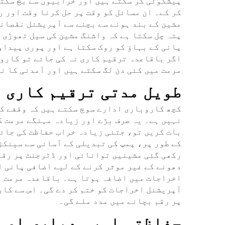
پیشگوئی کر سکتے ہیں اور خرابیوں سے بچ سکتے
کر کے۔ ان مسائل کو وقت پر حل کرنا وقت اور 
مشین کے بند ہونے سے بچنے سے آپریشنل نقصانا
پتہ چل سکتا ہے کہ واشنگ مشین کی سیل تھوڑی 
پانی کے بہاؤ کو روک سکتا ہے اور پوری پیداوا
اگر باقاعدہ ترقیم کاری نہ کی جائے تو کاروب
مرمت میں کئی دن لگ سکتے ہیں اور آمدنی کا ن
طویل مدتی ترقیم کاری ا
کچھ کاروباری ادارے سوچ سکتے ہیں کہ وقفے کی
نہیں ہے۔ یہ صرف بڑے اور زیادہ مہنگے مرمت ک
بات کریں تو، جتنی زیادہ خراب حفاظت کی جائ
کے طور پر، پمپ کی تبدیلی کے آسانی سے سینکڑو
رکھی گئی مشینیں توانائی اور ڈٹرجنٹ پر رقم 
دھونے کے غیر موثر کرنے کے لیے اضافی پانی ا
اخراجات میں اضافہ ہوتا ہے۔ باقاعدہ مرمت بھ
آپریشنل اخراجات کو ختم کر دے گی۔ اس سے کا
پر رقم بچانے میں مدد ملے گی۔
حِفاظتی اور معیاری اصو