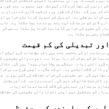
 ہیں، جیسے کہ پُرانی بیلٹس یا ڈھیلی کنکشنز کی شناخت
رقم دونوں کی بچت کرے گا، کیونکہ غیر منصوبہ بند طور پ
ت کم ہوں گے۔ مثال کے طور پر، ترقیم کاری کے دوران یہ
سی خراب ہو چکی ہے۔ اس سیل کو تبدیل کرنا بڑی خرابی او
ری لائن کو مرمت کے لیے بند ہونے سے بچا سکتا ہے۔ تاہم
ار کو مشین کی خرابی کا سامنا کرنا پڑ سکتا ہے جس کی
قصان بھی ہو سکتا ہے۔
ور تبدیلی کی کم قیمت
 مرمت سے ان کی مختصر مدت میں رقم بچ جائے گی، لیکن اس
ے مسائل کو مؤخر کر رہا ہوتا ہے۔ دھونے والی مشینوں ک
ے گی، اتنی زیادہ مہنگی پریشانیاں پیدا ہوں گی۔ مثال
ں ڈالر لاگت آسکتی ہے۔ اس کے علاوہ، اچھی طرح سے برقرا
بچائیں گی۔ جن مشینوں کی خراب حفاظت کی گئی ہو، وہ صر
ور ڈٹرجنٹ ضائع کر دیں گی۔ اس سے روزمرہ کے آپریشنل
اری مرمت اور تبدیلی کی لاگت کے ساتھ ساتھ زیادہ
روبار کو مستقبل میں اپنی دھونے والی مشینوں کی حفاظت
لوں کی پابندی کو محفوظ