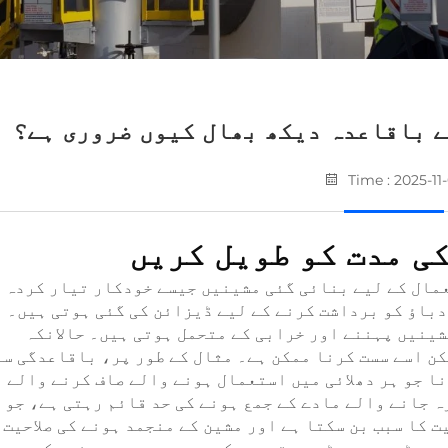
ے باقاعدہ دیکھ بھال کیوں ضروری ہے؟
Time : 2025-11
ی مدت کو طویل کریں
مال کے لیے بنائی گئی مشینیں جیسے خودکار تیار کردہ
دباؤ کو برداشت کرنے کے لیے ڈیزائن کی گئی ہوتی ہیں۔
شینیں پہننے اور خرابی کے متحمل ہوتی ہیں۔ حالانکہ
ن اسے سست کرنا ممکن ہے۔ مثال کے طور پر، باقاعدگی سے
ا جو ہر دھلائی میں استعمال ہونے والے صاف کرنے والے
ہ جانے والے مادے کے جمع ہونے کی حد قائم رہتی ہے، جو
ت کا سبب بن سکتا ہے اور مشین کے منجمد ہونے کی صلاحیت 