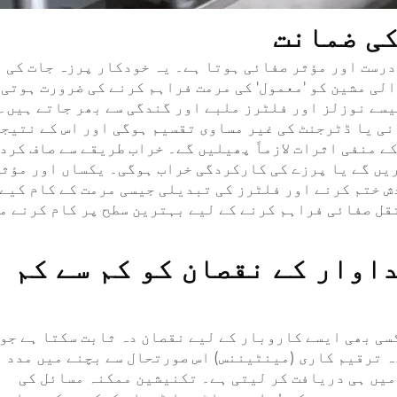
کی ضمانت
درست اور مؤثر صفائی ہوتا ہے۔ یہ خودکار پرزہ جات کی
لی مشین کو 'معمول' کی مرمت فراہم کرنے کی ضرورت ہوتی
یسے نوزلز اور فلٹرز ملبے اور گندگی سے بھر جاتے ہیں۔
انی یا ڈٹرجنٹ کی غیر مساوی تقسیم ہوگی اور اس کے نتیج
ے منفی اثرات لازماً پھیلیں گے۔ خراب طریقے سے صاف کرد
یں گے یا پرزے کی کارکردگی خراب ہوگی۔ یکساں اور مؤث
ش ختم کرنے اور فلٹرز کی تبدیلی جیسی مرمت کے کام کیے
قل صفائی فراہم کرنے کے لیے بہترین سطح پر کام کرنے م
اوار کے نقصان کو کم سے کم
سی بھی ایسے کاروبار کے لیے نقصان دہ ثابت سکتا ہے جو
ہ ترقیم کاری (مینٹیننس) اس صورتحال سے بچنے میں مدد
میں ہی دریافت کر لیتی ہے۔ تکنیشین ممکنہ مسائل کی