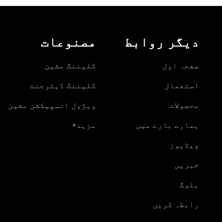
دیگر روابط
مصنوعات
صفحہ اول
کلیننگ مشین
استعمال
کلیننگ ڈیٹرجنٹ
محصولات
ویژول انسپیکشن مشین
ہمارے بارے میں
مزید+
ویڈیوز
خبریں
بلوگ
رابطہ کریں