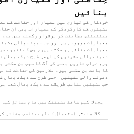
بنائیں
خودکار کی تیاری میں معیار اور حفاظت کے مع
مشینوں کے کارکردگی کے معیارات بھی ان حفاظ
مینٹیننس مطابقت کو برقرار رکھنے میں مدد ف
معیارات موجود ہیں اور جب دھونے والی مشینو
معیارات متاثر ہو سکتے ہیں، جس کے نتیجے می
دھونے والی مشینوں کی اچھی طرح دیکھ بھال نہ
پر، خراب تاریں بجلی کی آگ کا سبب بن سکتی ہ
کا باعث بن سکتی ہیں۔ ملازمین کی حفاظت کے ل
دھونے والی مشینیں اچھی طرح سے دیکھ بھال ش
جب مشینیں مناسب طریقے سے دیکھ بھال شدہ ہو
پچھلا:
کیم شافٹ مشیننگ میں عام مسائل کیا 
اگلا:
صنعتی استعمال کے لیے مناسب صفائی کی