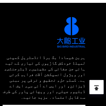
ہربن شیمادا بگ برڈ انڈسٹریل کمپنی
لمیٹڈ خودکش گاڑیوں کی تیاری کے لیے
ہائی جن صفائی کی مشینیں، ڈیٹرجنٹس،
اور ویژول انسپکشن آلات فراہم کرتی
ہے۔ کسٹم حل، تحقیق و ترقی پر مبنی
ڈیزائن، اور ایس اے آئی سی، ایف اے
ڈبلیو، جیلی، اور ویچائی پاور کی طرف
سے قابل اعتماد۔ مزید جانیے۔