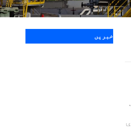
خبریں
کا