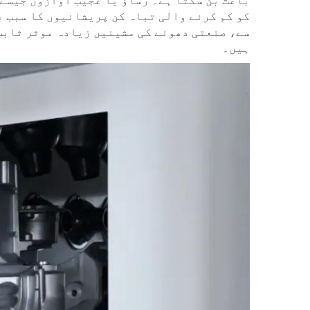
باعث بن سکتا ہے۔ رساؤ یا عجیب آوازوں جیسے 
کو کم کرنے والی تباہ کن پریشانیوں کا سبب ب
سے، صنعتی دھونے کی مشینیں زیادہ موثر ثابت 
ہیں۔