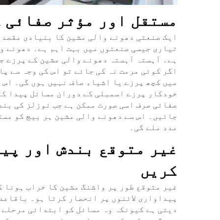
مستقل اور مؤثر صفائی 
ایک صنعتی دھونے والی مشین کا بنیادی مقصد 
تیاری جیسی صنعتوں میں بہت اہم ہے۔ دھونے وا
ہے۔ آہستہ آہستہ دھونے والی مشین کے پرزے ج
اگر کوئی مرمت نہ کی جائے تو اس کی وجہ سے پ
میں کچھ پرزے یا اشیاء صاف نہیں ہوں گی۔ اس ک
خودکار پرزے اسمبلی کے دوران مسائل پیدا کر
صفائی صرف اسی صورت ممکن ہے جب نوزلز کی بند
جائیں۔ اس سے دھونے والی مشین ہر بیچ کو مست
مدد ملے گی۔
غیر متوقع بندش اور پید
کریں
غیر متوقع طور پر واشنگ مشین کا خراب ہونا ک
پیداواری لائنوں پر انحصار کرتا ہو۔ باقاعد
دیتی ہے کیونکہ وہ مسائل کو ابتدائی مرحلے 