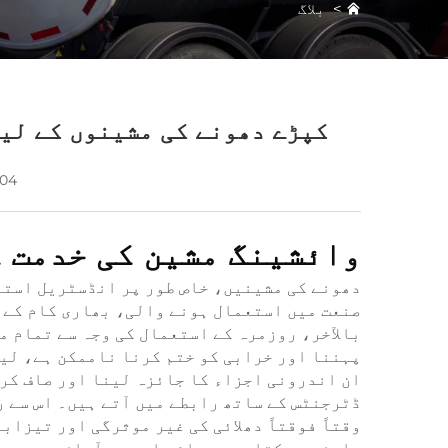
>
بلاگ
کپڑے دھونے کی مشینوں کے لی
-04
وائشینگ مشین کی خدمت ک
دھونے کی مشینیں، خاص طور پر انڈسٹریل استع
صنعت میں استعمال ہونے والی، بھاری کام کے 
بالآخر، روزمرہ کے استعمال کی وجہ سے تمام م
پہننا اور خرابی کو ختم کرنا ناممکن ہے، لیک
ان اندرونی اجزاء کا جائزہ لینا اور صاف کرن
ڈٹرجنٹس کے ساتھ رابطے میں آتے ہیں۔ اس سے ر
وقتاً فوقتاً دھلائی کی غیر موثرگی اور تیزابی