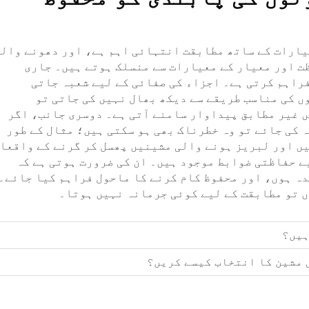
یارات کے ساتھ مطابقت انتہائی اہم ہے، اور دھونے وال
ت اور معیار کے معیارات سے منسلک ہوتے ہیں۔ جاری
راہم کرتی ہے۔ اجزاء کی صفائی کے لیے شعبہ جاتی
ں کی مناسب طریقے سے دیکھ بھال نہیں کی جاتی تو
ں غیر مطابق پیداوار سامنے آتی ہے۔ دوسری جانب، اگر
 کی جائے تو وہ خطرناک بھی ہو سکتی ہیں؛ مثال کے طور
یں اور لبریز ہونے والی مشینیں پھسل کر گرنے کے واقعا
یے حفاظتی ضوابط موجود ہیں۔ ان کی ضرورت ہوتی ہے کہ
دہ ہوں، اور محفوظ کام کرنے کا ماحول فراہم کیا جائے۔
ں تو مطابقت کے لیے کوئی جرمانہ نہیں ہوتا۔
ہیں؟
 مشین کا انتخاب کیسے کریں؟