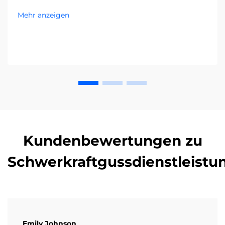
Anlage Ihre Entscheidung beeinflussen. Senken Sie
Mehr anzeigen
Kosten und steigern Sie die Effizienz – holen Sie sich
jetzt den kompletten Leitfaden.
Kundenbewertungen zu
Schwerkraftgussdienstleistu
Emily Johnson