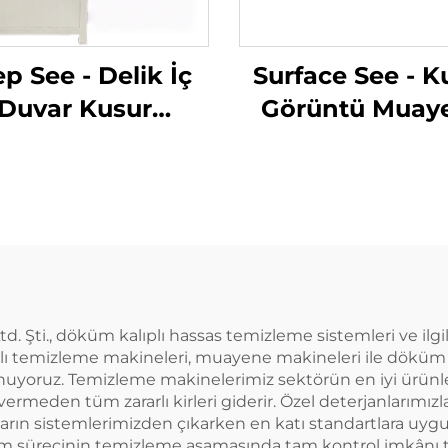
p See - Delik İç
Surface See - K
Duvar Kusur
Görüntü Muay
ayene Sistemi
Sistemi
td. Şti., döküm kalıplı hassas temizleme sistemleri ve i
ı temizleme makineleri, muayene makineleri ile döküm ka
sunuyoruz. Temizleme makinelerimiz sektörün en iyi ürünl
rmeden tüm zararlı kirleri giderir. Özel deterjanlarımızla 
 Parçaların sistemlerimizden çıkarken en katı standartlara 
tim sürecinin temizleme aşamasında tam kontrol imkânı ta