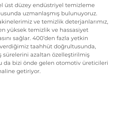
el üst düzey endüstriyel temizleme
nusunda uzmanlaşmış bulunuyoruz.
inelerimiz ve temizlik deterjanlarımız,
n yüksek temizlik ve hassasiyet
asını sağlar. 400’den fazla yetkin
e verdiğimiz taahhüt doğrultusunda,
ş sürelerini azaltan özelleştirilmiş
da bizi önde gelen otomotiv üreticileri
haline getiriyor.