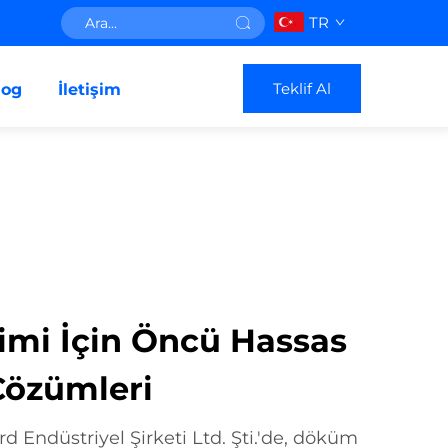
TR
Teklif Al
log
İletişim
mi İçin Öncü Hassas
Çözümleri
 Endüstriyel Şirketi Ltd. Şti.'de, döküm