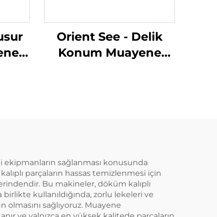
usur
Orient See - Delik
ene
Konum Muayene
Sistemi
lgili ekipmanların sağlanması konusunda
lıplı parçaların hassas temizlenmesi için
erindendir. Bu makineler, döküm kalıplı
birlikte kullanıldığında, zorlu lekeleri ve
uygun olmasını sağlıyoruz. Muayene
nır ve yalnızca en yüksek kalitede parçaların