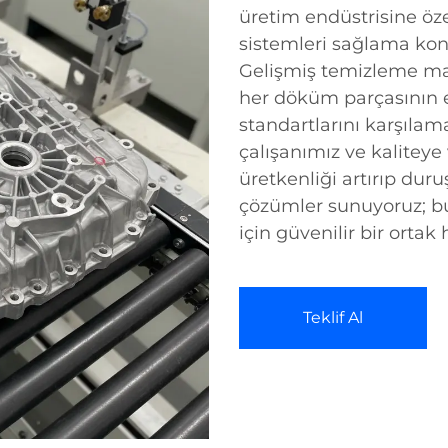
üretim endüstrisine öz
sistemleri sağlama ko
Gelişmiş temizleme mak
her döküm parçasının e
standartlarını karşılam
çalışanımız ve kalitey
üretkenliği artırıp duru
çözümler sunuyoruz; bu 
için güvenilir bir ortak 
Teklif Al