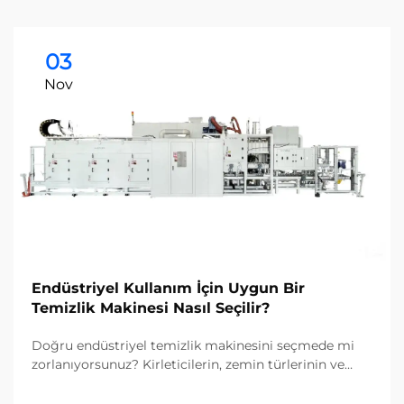
03
Nov
Endüstriyel Kullanım İçin Uygun Bir
Temizlik Makinesi Nasıl Seçilir?
Doğru endüstriyel temizlik makinesini seçmede mi
zorlanıyorsunuz? Kirleticilerin, zemin türlerinin ve
tesis büyüklüğünün seçim sürecinizi nasıl etkilediğini
keşfedin. Maliyetleri azaltın ve verimliliği artırın—