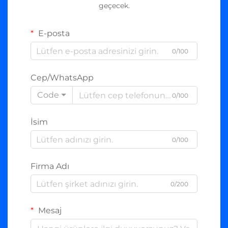
geçecek.
E-posta
0/100
Cep/WhatsApp
Code
0/100
İsim
0/100
Firma Adı
0/200
Mesaj