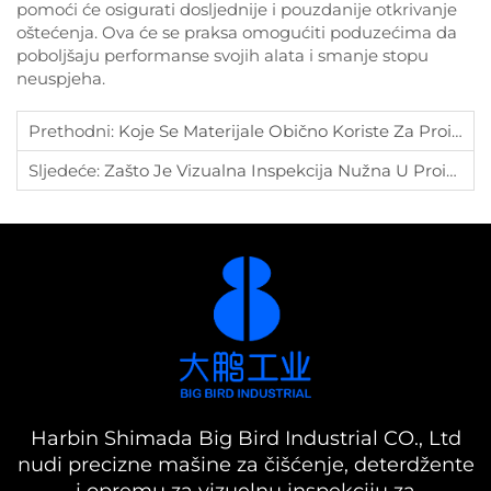
pomoći će osigurati dosljednije i pouzdanije otkrivanje
oštećenja. Ova će se praksa omogućiti poduzećima da
poboljšaju performanse svojih alata i smanje stopu
neuspjeha.
Prethodni:
Koje Se Materijale Obično Koriste Za Proizvodnju Klikova?
Sljedeće:
Zašto Je Vizualna Inspekcija Nužna U Proizvodnji Automobila?
Harbin Shimada Big Bird Industrial CO., Ltd
nudi precizne mašine za čišćenje, deterdžente