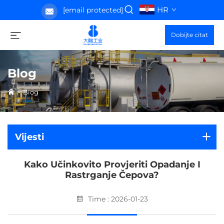
HR
[email protected]
Dobijte citat
Blog
>
Blog
Vijesti
Kako Učinkovito Provjeriti Opadanje I
Rastrganje Čepova?
Time : 2026-01-23