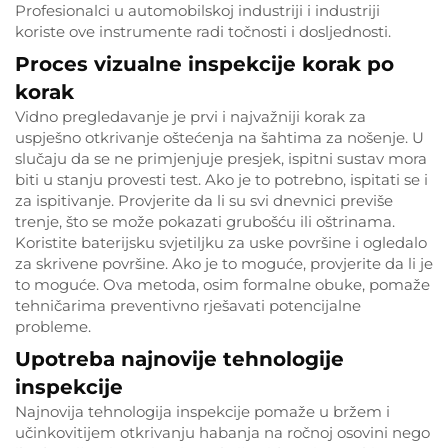
Profesionalci u automobilskoj industriji i industriji
koriste ove instrumente radi točnosti i dosljednosti.
Proces vizualne inspekcije korak po
korak
Vidno pregledavanje je prvi i najvažniji korak za
uspješno otkrivanje oštećenja na šahtima za nošenje. U
slučaju da se ne primjenjuje presjek, ispitni sustav mora
biti u stanju provesti test. Ako je to potrebno, ispitati se i
za ispitivanje. Provjerite da li su svi dnevnici previše
trenje, što se može pokazati grubošću ili oštrinama.
Koristite baterijsku svjetiljku za uske površine i ogledalo
za skrivene površine. Ako je to moguće, provjerite da li je
to moguće. Ova metoda, osim formalne obuke, pomaže
tehničarima preventivno rješavati potencijalne
probleme.
Upotreba najnovije tehnologije
inspekcije
Najnovija tehnologija inspekcije pomaže u bržem i
učinkovitijem otkrivanju habanja na ročnoj osovini nego