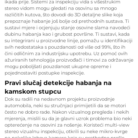
ikada prije. Sistemi za inspekciju vida s višestrukim
stereo vidom mogu gledati na osovinu sa mnogo
različitih kutova, što dovodi do 3D detaljne slike koja
prepoznaje habanje još bolje od prethodnih sustava. Ti
sustavi mjere i ocjenjuju stanje osovine slama navodeći
dubinu habanja kao i grubost površine. Ti sustavi, kada
su integrirani u proizvodne linije, pomažu u identifikaciji
svih nedostataka s pouzdanosti od više od 99%, što ih
čini odličnim za industrijsku upotrebu. Uz pomoć ovih
ažuriranih tehnologija proizvođači i timovi za održavanje
mogu poboljšati pouzdanost ukupne opreme i
pojednostaviti postupke inspekcije.
Pravi slučaj detekcije habanja na
kamskom stupcu
Dok su radili na nedavnom projektu proizvodnje
automobila, neki su stručnjaci primijetili da se motori
često ne dobro rade. Nakon vizualnog pregleda i nekih
mjerenja, mislili su da je glavni uzrok problema bio neki
opterećenje na osovini za nošenje. Koristeći multi-view
stereo vizualnu inspekciju, otkrili su neke mikro-kvrge
na nekoliko lobova kamere koje su prethodno prošle