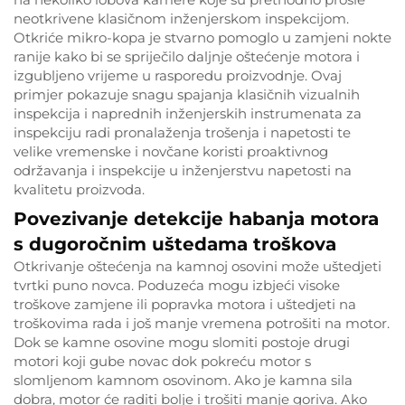
neotkrivene klasičnom inženjerskom inspekcijom.
Otkriće mikro-kopa je stvarno pomoglo u zamjeni nokte
ranije kako bi se spriječilo daljnje oštećenje motora i
izgubljeno vrijeme u rasporedu proizvodnje. Ovaj
primjer pokazuje snagu spajanja klasičnih vizualnih
inspekcija i naprednih inženjerskih instrumenata za
inspekciju radi pronalaženja trošenja i napetosti te
velike vremenske i novčane koristi proaktivnog
održavanja i inspekcije u inženjerstvu napetosti na
kvalitetu proizvoda.
Povezivanje detekcije habanja motora
s dugoročnim uštedama troškova
Otkrivanje oštećenja na kamnoj osovini može uštedjeti
tvrtki puno novca. Poduzeća mogu izbjeći visoke
troškove zamjene ili popravka motora i uštedjeti na
troškovima rada i još manje vremena potrošiti na motor.
Dok se kamne osovine mogu slomiti postoje drugi
motori koji gube novac dok pokreću motor s
slomljenom kamnom osovinom. Ako je kamna sila
dobra, motor će raditi bolje i trošiti manje goriva. Ako