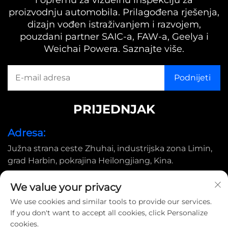
i opremu za vizuelnu inspekciju za
proizvodnju automobila. Prilagođena rješenja,
dizajn vođen istraživanjem i razvojem,
pouzdani partner SAIC-a, FAW-a, Geelya i
Weichai Powera. Saznajte više.
PRIJEDNJAK
Adresa:
Južna strana ceste Zhuhai, industrijska zona Limin,
grad Harbin, pokrajina Heilongjiang, Kina.
E-pošta:
We value your privacy
[email protected]
We use cookies and similar tools to provide our services.
If you don't want to accept all cookies, click Personalize
cookies.