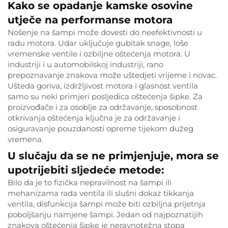
Kako se opadanje kamske osovine
utječe na performanse motora
Nošenje na šampi može dovesti do neefektivnosti u
radu motora. Udar uključuje gubitak snage, loše
vremenske ventile i ozbiljne oštećenja motora. U
industriji i u automobilskoj industriji, rano
prepoznavanje znakova može uštedjeti vrijeme i novac.
Ušteda goriva, izdržljivost motora i glasnost ventila
samo su neki primjeri posljedica oštećenja šipke. Za
proizvođače i za osoblje za održavanje, sposobnost
otkrivanja oštećenja ključna je za održavanje i
osiguravanje pouzdanosti opreme tijekom dužeg
vremena.
U slučaju da se ne primjenjuje, mora se
upotrijebiti sljedeće metode:
Bilo da je to fizička nepravilnost na šampi ili
mehanizama rada ventila ili slušni dokaz tikkanja
ventila, disfunkcija šampi može biti ozbiljna prijetnja
poboljšanju namjene šampi. Jedan od najpoznatijih
znakova oštećenja šipke je neravnotežna stopa