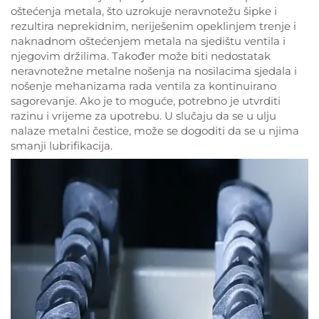
oštećenja metala, što uzrokuje neravnotežu šipke i
rezultira neprekidnim, neriješenim opeklinjem trenje i
naknadnom oštećenjem metala na sjedištu ventila i
njegovim držilima. Također može biti nedostatak
neravnotežne metalne nošenja na nosilacima sjedala i
nošenje mehanizama rada ventila za kontinuirano
sagorevanje. Ako je to moguće, potrebno je utvrditi
razinu i vrijeme za upotrebu. U slučaju da se u ulju
nalaze metalni čestice, može se dogoditi da se u njima
smanji lubrifikacija.