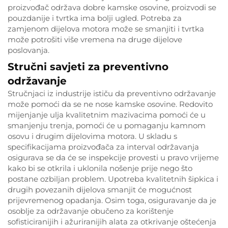
proizvođač održava dobre kamske osovine, proizvodi se
pouzdanije i tvrtka ima bolji ugled. Potreba za
zamjenom dijelova motora može se smanjiti i tvrtka
može potrošiti više vremena na druge dijelove
poslovanja.
Stručni savjeti za preventivno
održavanje
Stručnjaci iz industrije ističu da preventivno održavanje
može pomoći da se ne nose kamske osovine. Redovito
mijenjanje ulja kvalitetnim mazivacima pomoći će u
smanjenju trenja, pomoći će u pomaganju kamnom
osovu i drugim dijelovima motora. U skladu s
specifikacijama proizvođača za interval održavanja
osigurava se da će se inspekcije provesti u pravo vrijeme
kako bi se otkrila i uklonila nošenje prije nego što
postane ozbiljan problem. Upotreba kvalitetnih šipkica i
drugih povezanih dijelova smanjit će mogućnost
prijevremenog opadanja. Osim toga, osiguravanje da je
osoblje za održavanje obučeno za korištenje
sofisticiranijih i ažuriranijih alata za otkrivanje oštećenja