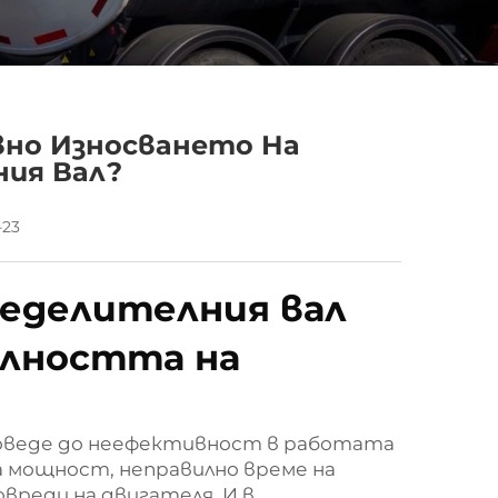
вно Износването На
ния Вал?
-23
ределителния вал
елността на
доведе до неефективност в работата
а мощност, неправилно време на
вреди на двигателя. И в