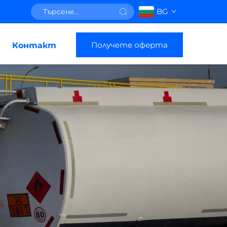
BG
Получете оферта
Контакт