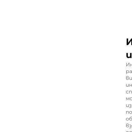
И
и
Ин
ра
ви
и
с
мо
из
по
об
в