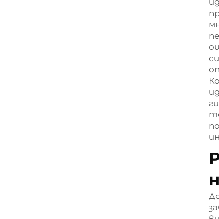
ид
п
мн
пе
ощ
с
о
К
и
ги
те
п
ин
Р
н
До
за
ви