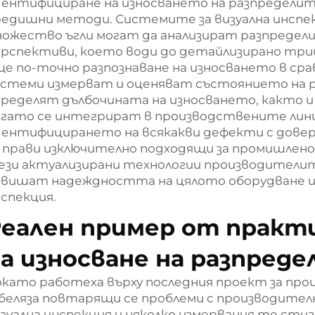
ентифициране на износването на разпределите
редишни методи. Системите за визуална инспе
ожество ъгли могат да анализират разпредели
рспективи, което води до детайлизирано три
е по-точно разпознаване на износването в ср
истеми измерват и оценяват състоянието на р
пределят дълбочината на износването, както 
огато се интегрират в производствените лини
дентифицирането на всякакви дефекти с довер
 прави изключително подходящи за промишлено 
зи актуализирани технологии производителит
овишат надеждността на цялото оборудване и
спекция.
еален пример от практ
а износване на разпред
като работеха върху последния проект за про
беляза повтарящи се проблеми с производите
зуална инспекция и няколко измервания те сти