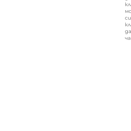
к
мо
с
кл
да
ча