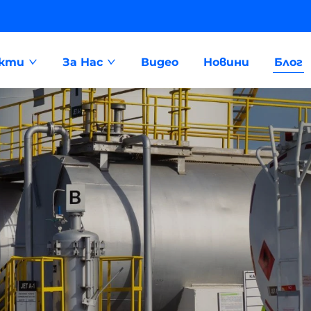
укти
За Нас
Видео
Новини
Блог