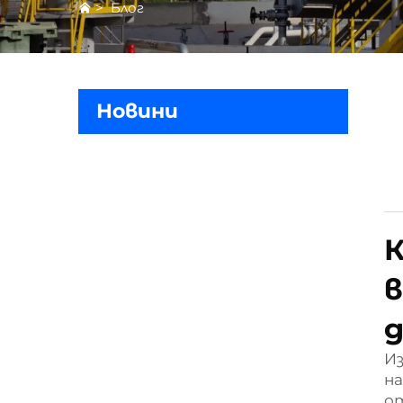
>
Блог
Новини
К
в
И
на
от