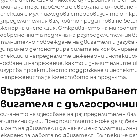
ичина за тези проблеми е свързана с износване 
спекция с мултигледова стереовизия те откри
зпределителния вал, който преди това не беше
женерна инспекция. Откриването на микропит
оевременната подмяна на разпределителния ва
пълнително повреждане на двигателя и загуба 
зи пример демонстрира силата на комбиниране
нспекции и напредналите инженерни инспекцио
носване и напрежение, както и значителните и
сигурява проактивното поддръжане и инспект
 напреженията за качеството на продукта.
вързване на откриванет
вигателя с дългосрочн
сичането на износване на разпределителен вал
ачителни суми. Предприятието може да избегне
монт на двигател и да намали експлоатационн
екарано за работа по двигателя. Въпреки че р