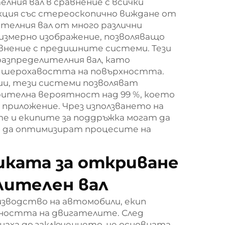
лния вал в сравнение с всички
кция със стереоскопично виждане от
телния вал от много различни
измерно изображение, позволяващо
авнение с предишните системи. Тези
азпределителния вал, като
и шерохавостта на повърхността.
и, тези системи позволяват
ителна вероятност над 99 %, което
приложение. Чрез използването на
е и екипите за поддръжка могат да
 да оптимизират процесите на
иката за откриване
елителен вал
изводство на автомобили, екип
лността на двигателите. След
гнаха до заключението, че основната