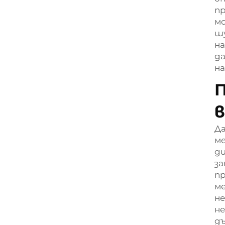
пр
мо
шу
на
да
н
П
в
Да
ме
ди
за
пр
ме
не
не
дъ