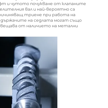
фт и чутото почукване от клапаните
делителния вал и най-вероятно са
ричиняващ триене при работа на
и държачите на седлата могат също
двещава от наличието на метални