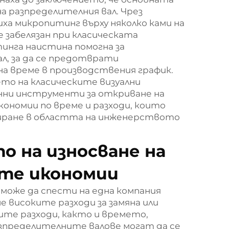
на разпределителния вал. Чрез
ха микропитинг върху няколко ками на
 забелязан при класическата
инга наистина помогна за
л, за да се предотврати
на време в производствения график.
то на класическите визуални
нни инструменти за откриване на
кономии по време и разходи, които
иране в областта на инженерството
о на износване на
ите икономии
 може да спести на една компания
 високите разходи за замяна или
ите разходи, както и времето,
азпределителните валове могат да се