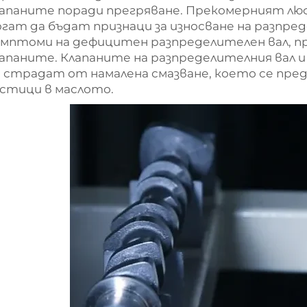
лапаните поради прегряване. Прекомерният лю
гат да бъдат признаци за износване на разпре
имптоми на дефицитен разпределителен вал, п
апаните. Клапаните на разпределителния вал 
 страдат от намалена смазване, което се пре
стици в маслото.