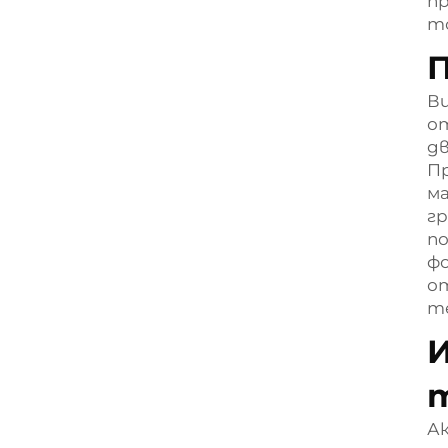
п
т
П
Ви
от
дв
Пр
ма
гр
по
фо
от
т
И
Ак