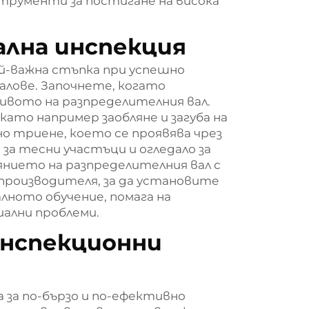
рументи за постигане на висока
ална инспекция
ай-важна стъпка при успешно
алове. Започнете, когато
ивото на разпределителния вал.
като например заобляне и загуба на
о триене, което се проявява чрез
за тесни участъци и огледало за
нието на разпределителния вал с
производителя, за да установите
лното обучение, помага на
ални проблеми.
инспекционни
 за по-бързо и по-ефективно