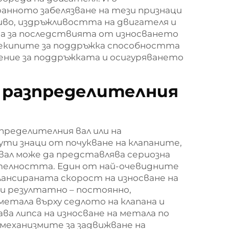
анното забелязване на тези признаци
иво, издръжливостта на двигателя и
ра за последствията от износването
 екипите за поддръжка способността
ение за поддръжката и осигуряването
а разпределителния
пределителния вал или на
чути знаци от почукване на клапаните,
ал може да представлява сериозна
дителността. Един от най-очевидните
лансираната скорост на износване на
 и резултатно – постоянно,
етала върху седлото на клапана и
ва липса на износване на метала по
механизмите за задвижване на