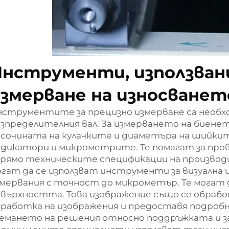
нструменти, използван
змерване на износванет
струментите за прецизно измерване са необхо
зпределителния вал. За измерването на биенет
сочината на кулачките и диаметъра на шийки
ндикатори и микрометрите. Те помагат за про
прямо техническите спецификации на производ
гат да се използват инструменти за визуална 
мервания с точност до микрометър. Те могат 
върхността. Това изображение също се обрабо
работка на изображения и предоставя подробн
земането на решения относно поддръжката и 