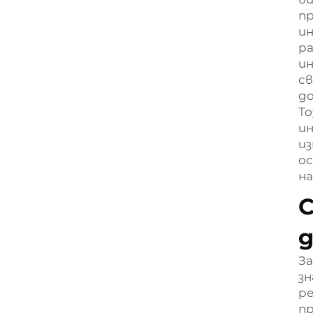
пр
ин
ра
ин
св
до
То
и
из
о
на
С
д
За
зн
ре
пр