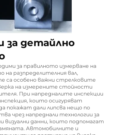
и за детайлно
о
дими за правилното измерване на
о на разпределителния вал,
те са особено важни стрелковите
верка на измерените стойности
ителя. При напредналите инспекции
инспекция, които осигуряват
да покажат дали липсва нещо по
тва чрез напреднали технологии за
и визуални данни, които подпомагат
замяната. Автомобилните и