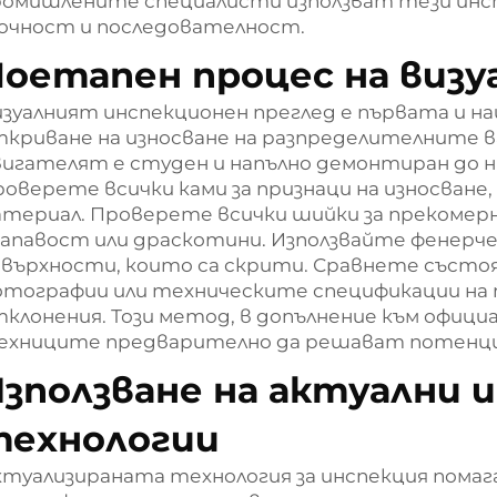
ромишлените специалисти използват тези инст
очност и последователност.
оетапен процес на визу
зуалният инспекционен преглед е първата и н
криване на износване на разпределителните в
игателят е студен и напълно демонтиран до н
оверете всички ками за признаци на износване, 
териал. Проверете всички шийки за прекомерн
апавост или драскотини. Използвайте фенерче 
върхности, които са скрити. Сравнете състоя
тографии или техническите спецификации на 
клонения. Този метод, в допълнение към официа
ехниците предварително да решават потенци
зползване на актуални 
технологии
туализираната технология за инспекция помага