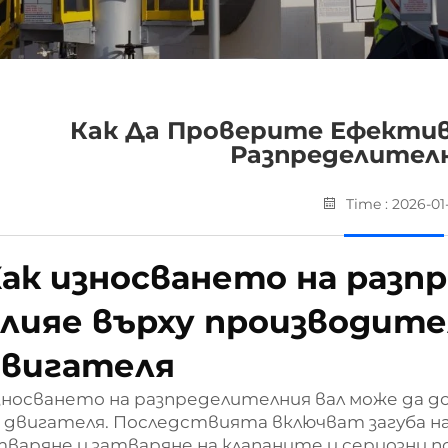
Как Да Проверите Ефекти
Разпределител
Time : 2026-01
ак износването на разп
лияе върху производит
двигателя
зносването на разпределителния вал може да 
 двигателя. Последствията включват загуба н
варяне и затваряне на клапаните и сериозни по