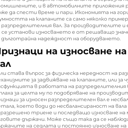
омишлените, и в автомобилните приложения р
же да спести време и пари. Икономията на гор
мността на клапаните са само няколко приме
 разпределителния вал. За производителите и
 се установи износването е от решаващо знач
а дълготрайна надеждност на оборудването.
ризнаци на износване н
ал
ли става въпрос за физическа нередност на раз
ханизмите за задвижване на клапаните, или за 
сфункцията в работата на разпределителния в
плаха за целта му по подобряване на произво
изнаци за износен разпределителен вал е несба
тала, което води до несбалансираност на вала
разрешено триене и последващо износване на м
говите държачи. Може също така да се наблюда
ржачите на седлата и постоянно износване на 