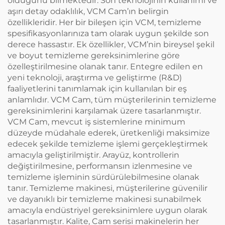
olduğunu bilmektedir. Son teknolojinin kullanımı ve
aşırı detay odaklılık, VCM Cam’ın belirgin
özellikleridir. Her bir bileşen için VCM, temizleme
spesifikasyonlarınıza tam olarak uygun şekilde son
derece hassastır. Ek özellikler, VCM’nin bireysel şekil
ve boyut temizleme gereksinimlerine göre
özelleştirilmesine olanak tanır. Entegre edilen en
yeni teknoloji, araştırma ve geliştirme (R&D)
faaliyetlerini tanımlamak için kullanılan bir eş
anlamlıdır. VCM Cam, tüm müşterilerinin temizleme
gereksinimlerini karşılamak üzere tasarlanmıştır.
VCM Cam, mevcut iş sistemlerine minimum
düzeyde müdahale ederek, üretkenliği maksimize
edecek şekilde temizleme işlemi gerçekleştirmek
amacıyla geliştirilmiştir. Arayüz, kontrollerin
değiştirilmesine, performansın izlenmesine ve
temizleme işleminin sürdürülebilmesine olanak
tanır. Temizleme makinesi, müşterilerine güvenilir
ve dayanıklı bir temizleme makinesi sunabilmek
amacıyla endüstriyel gereksinimlere uygun olarak
tasarlanmıştır. Kalite, Cam serisi makinelerin her