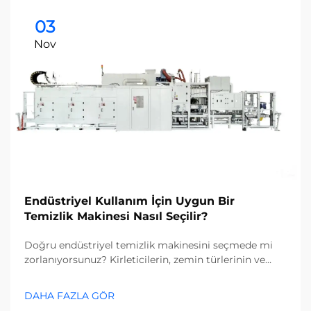
03
Nov
Endüstriyel Kullanım İçin Uygun Bir
Temizlik Makinesi Nasıl Seçilir?
Doğru endüstriyel temizlik makinesini seçmede mi
zorlanıyorsunuz? Kirleticilerin, zemin türlerinin ve
tesis büyüklüğünün seçim sürecinizi nasıl etkilediğini
keşfedin. Maliyetleri azaltın ve verimliliği artırın—
DAHA FAZLA GÖR
şimdi tam rehberi edinin.