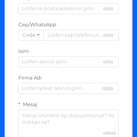
0/100
Cep/WhatsApp
Code
0/100
İsim
0/100
Firma Adı
0/200
Mesaj
0/1000