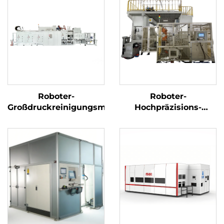
Roboter-
Roboter-
Großdruckreinigungsmaschine
Hochpräzisions-
Kurbelwellenreinigungs