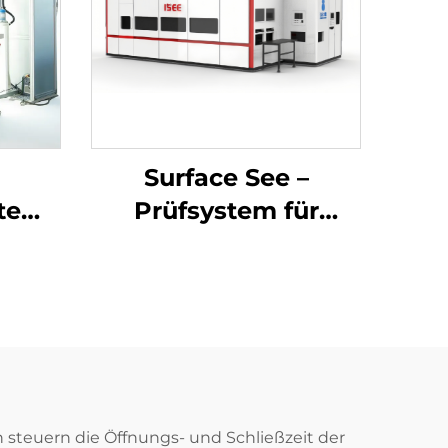
Surface See –
stem
Prüfsystem für
Oberflächendefekte
tage
mittels
Bildverarbeitung
teuern die Öffnungs- und Schließzeit der