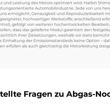
 und Leistung des Motors optimiert wird. Harbin Shimad
eistungsorientierte Automobilindustrie. Jede von uns h
 es uns ermöglicht, Genauigkeit und Reproduzierbarkeit i
eeigneter, hochwertiger Werkstoffe; anschließend erfol
ol), gefolgt von weiteren hochentwickelten Bearbeitu
llen, dass das gelieferte Modul garantiert den festgel
sichtlich ihrer Zielsetzungen, weshalb wir stets bemü
die Einhaltung der Emissionsstandards keine Option – da
n erfüllen als auch gleichzeitig die Motorleistung steig
tellte Fragen zu Abgas-N