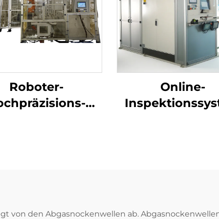
Roboter-
Online-
ine
chpräzisions-
Inspektionssy
elwellenreinigungsmaschine
für die
Automobilmon
t von den Abgasnockenwellen ab. Abgasnockenwellen s