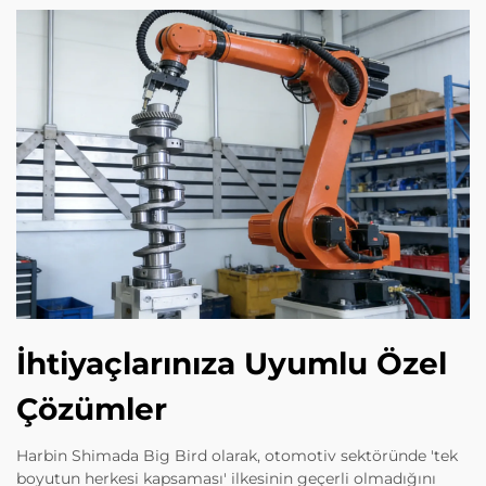
İhtiyaçlarınıza Uyumlu Özel
Çözümler
Harbin Shimada Big Bird olarak, otomotiv sektöründe 'tek
boyutun herkesi kapsaması' ilkesinin geçerli olmadığını