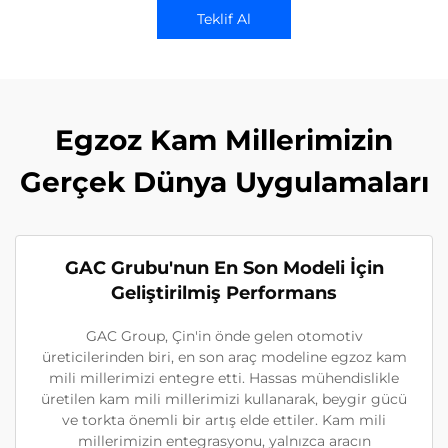
Teklif Al
Egzoz Kam Millerimizin
Gerçek Dünya Uygulamaları
GAC Grubu'nun En Son Modeli İçin
Geliştirilmiş Performans
GAC Group, Çin'in önde gelen otomotiv
üreticilerinden biri, en son araç modeline egzoz kam
mili millerimizi entegre etti. Hassas mühendislikle
üretilen kam mili millerimizi kullanarak, beygir gücü
ve torkta önemli bir artış elde ettiler. Kam mili
millerimizin entegrasyonu, yalnızca aracın