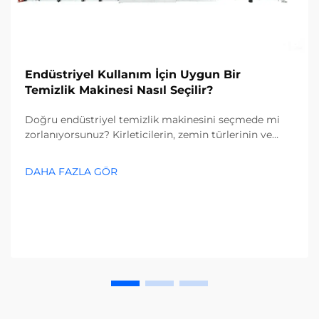
Endüstriyel Kullanım İçin Uygun Bir
Temizlik Makinesi Nasıl Seçilir?
Doğru endüstriyel temizlik makinesini seçmede mi
zorlanıyorsunuz? Kirleticilerin, zemin türlerinin ve
tesis büyüklüğünün seçim sürecinizi nasıl etkilediğini
keşfedin. Maliyetleri azaltın ve verimliliği artırın—
DAHA FAZLA GÖR
şimdi tam rehberi edinin.