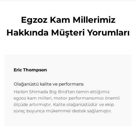
Egzoz Kam Millerimiz
Hakkında Müşteri Yorumları
Eric Thompson
Olağanüstü kalite ve performans
Harbin Shimada Big Bird'ten temin ettiğimiz
egzoz kam milleri, motor performansımızı önemli
ölçüde artırmıştır. Kalite olağanüstüdür ve ekip
süreç boyunca mükemmel destek sağlamıştır.