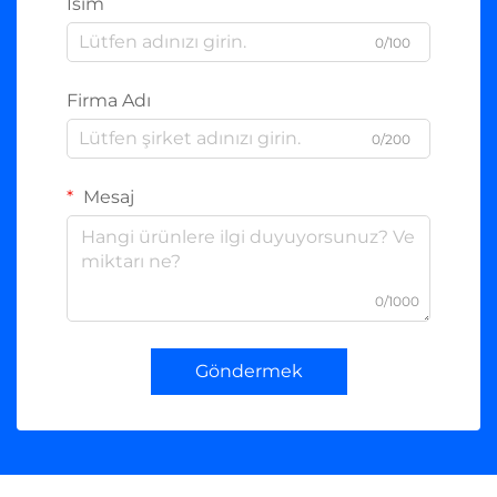
İsim
0/100
Firma Adı
0/200
Mesaj
0/1000
Göndermek