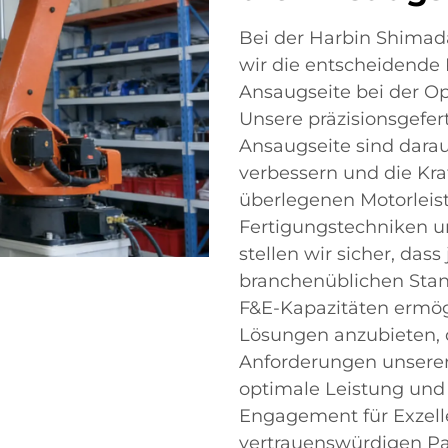
Bei der Harbin Shimada 
wir die entscheidende R
Ansaugseite bei der Op
Unsere präzisionsgefer
Ansaugseite sind darau
verbessern und die Kraf
überlegenen Motorleistu
Fertigungstechniken un
stellen wir sicher, da
branchenüblichen Stan
F&E-Kapazitäten ermög
Lösungen anzubieten, di
Anforderungen unserer
optimale Leistung und 
Engagement für Exzell
vertrauenswürdigen Pa