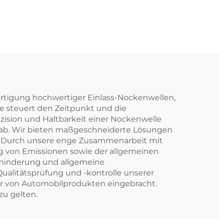
Oberflächendefekte
tage
mittels
Bildverarbeitung
Fertigung hochwertiger Einlass-Nockenwellen,
le steuert den Zeitpunkt und die
zision und Haltbarkeit einer Nockenwelle
n ab. Wir bieten maßgeschneiderte Lösungen
en. Durch unsere enge Zusammenarbeit mit
ng von Emissionen sowie der allgemeinen
sminderung und allgemeine
litätsprüfung und -kontrolle unserer
r von Automobilprodukten eingebracht.
zu gelten.