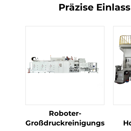
Präzise Einlas
Roboter-
Großdruckreinigungsmasch
Ho