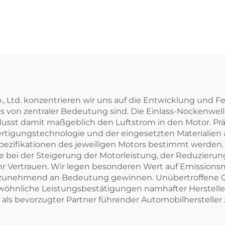
elwellenreinigungsmaschine
für die
Automobilmon
o., Ltd. konzentrieren wir uns auf die Entwicklung und 
ors von zentraler Bedeutung sind. Die Einlass-Nockenwel
lusst damit maßgeblich den Luftstrom in den Motor. Prä
ertigungstechnologie und der eingesetzten Materialie
ie Spezifikationen des jeweiligen Motors bestimmt werd
 bei der Steigerung der Motorleistung, der Reduzieru
hr Vertrauen. Wir legen besonderen Wert auf Emission
zunehmend an Bedeutung gewinnen. Unübertroffene Qua
öhnliche Leistungsbestätigungen namhafter Herstelle
t als bevorzugter Partner führender Automobilhersteller 