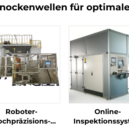
snockenwellen für optimal
Roboter-
Online-
ine
chpräzisions-
Inspektionssy