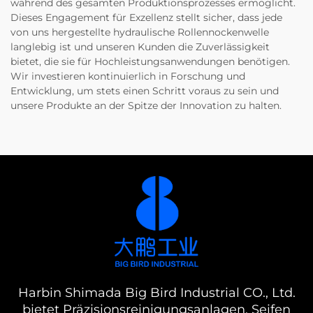
während des gesamten Produktionsprozesses ermöglicht.
Dieses Engagement für Exzellenz stellt sicher, dass jede
von uns hergestellte hydraulische Rollennockenwelle
langlebig ist und unseren Kunden die Zuverlässigkeit
bietet, die sie für Hochleistungsanwendungen benötigen.
Wir investieren kontinuierlich in Forschung und
Entwicklung, um stets einen Schritt voraus zu sein und
unsere Produkte an der Spitze der Innovation zu halten.
Harbin Shimada Big Bird Industrial CO., Ltd.
bietet Präzisionsreinigungsanlagen, Seifen