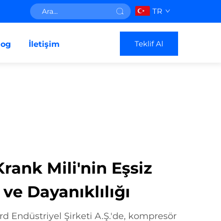
TR
Teklif Al
log
İletişim
ank Mili'nin Eşsiz
ve Dayanıklılığı
d Endüstriyel Şirketi A.Ş.'de, kompresör