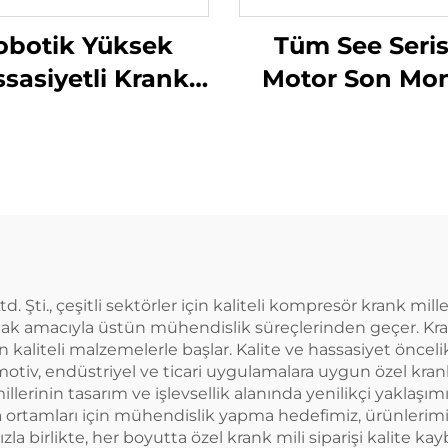
obotik Yüksek
Tüm See Seris
sasiyetli Krank
Motor Son Mon
Mili Temizlik
Muayene Sist
Makinesi
Şti., çeşitli sektörler için kaliteli kompresör krank milleri 
ak amacıyla üstün mühendislik süreçlerinden geçer. Kr
n kaliteli malzemelerle başlar. Kalite ve hassasiyet öncel
motiv, endüstriyel ve ticari uygulamalara uygun özel kran
lerinin tasarım ve işlevsellik alanında yenilikçi yaklaşı
ma ortamları için mühendislik yapma hedefimiz, ürünlerimi
la birlikte, her boyutta özel krank mili siparişi kalite ka