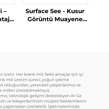
i –
Surface See - Kusur
taj
Görüntü Muayene
emi
Sistemi
üretir. Her krank mili, farklı amaçlar için iyi
ank mili üretim süreci, yoğun çekme
ikli olduğundan, yetenekli çalışanlarımız ve
k milleri üretebilmekteyiz.
mımız, teknolojik gelişimi destekleyen Ar-Ge
zin ve bileşenlerimizin müşteri beklentilerini
ybı yaşamadan üretilebilir. İşletmelerinizde