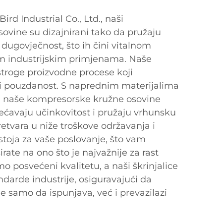
rd Industrial Co., Ltd., naši
ovine su dizajnirani tako da pružaju
dugovječnost, što ih čini vitalnom
 industrijskim primjenama. Naše
stroge proizvodne procese koji
 i pouzdanost. S naprednim materijalima
m, naše kompresorske kružne osovine
ćavaju učinkovitost i pružaju vrhunsku
retvara u niže troškove održavanja i
oja za vaše poslovanje, što vam
ate na ono što je najvažnije za rast
o posvećeni kvalitetu, a naši škrinjalice
ndarde industrije, osiguravajući da
ne samo da ispunjava, već i prevazilazi