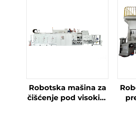
Robotska mašina za
Rob
čišćenje pod visokim
pr
tlakom
radi