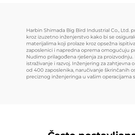
Harbin Shimada Big Bird Industrial Co., Ltd. p
kroz izuzetno inženjerstvo kako bi se osigural
materijalima koji prolaze kroz opsežna ispitivan
zaposlenici i napredna oprema omogućuju pro
Nudimo prilagođena rješenja za proizvodnju. 
istraživanje i razvoj. Inženjering za zahtjev
od 400 zaposlenika, naručivanje škrinčanih os
preciznog inženjeringa u vašim operacijama 