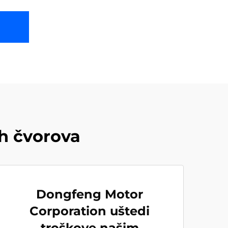
h čvorova
Dongfeng Motor
Corporation uštedi
troškove našim