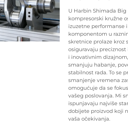
U Harbin Shimada Big Bi
kompresorski kružne os
izuzetne performanse i 
komponentom u raznim
skretnice prolaze kroz 
osiguravaju preciznost
i inovativnim dizajno
smanjuju habanje, pove
stabilnost rada. To se p
smanjenje vremena zast
omogućuje da se fokusir
vašeg poslovanja. Mi sm
ispunjavaju najviše sta
dobijete proizvod koji 
vaša očekivanja.