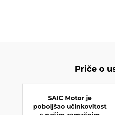
Priče o 
SAIC Motor je
poboljšao učinkovitost
s našim zamašnim