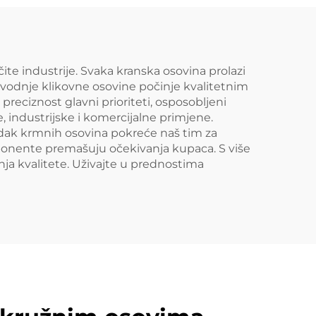
ite industrije. Svaka kranska osovina prolazi
oizvodnje klikovne osovine počinje kvalitetnim
i preciznost glavni prioriteti, osposobljeni
industrijske i komercijalne primjene.
redak krmnih osovina pokreće naš tim za
omponente premašuju očekivanja kupaca. S više
nja kvalitete. Uživajte u prednostima