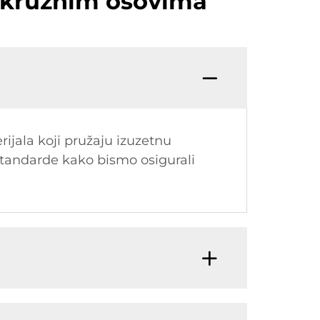
m kružnim osovima
jala koji pružaju izuzetnu
 standarde kako bismo osigurali