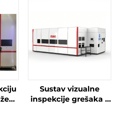
kciju
Sustav vizualne
aže
inspekcije grešaka –
 All
Surface See