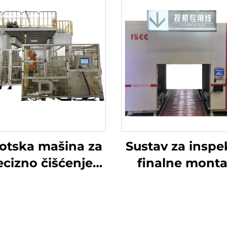
otska mašina za
Sustav za inspe
ecizno čišćenje
finalne mont
lice pod visokim
motora – serija
tlakom
See