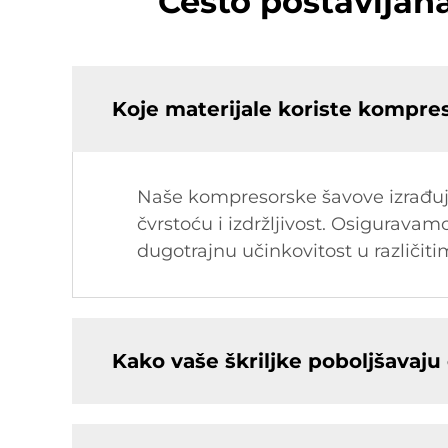
Često postavljan
Koje materijale koriste kompres
Naše kompresorske šavove izrađuju
čvrstoću i izdržljivost. Osiguravam
dugotrajnu učinkovitost u različi
Kako vaše škriljke poboljšavaju