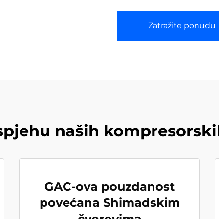
Zatražite ponudu
uspjehu naših kompresorski
GAC-ova pouzdanost
povećana Shimadskim
čvorovima