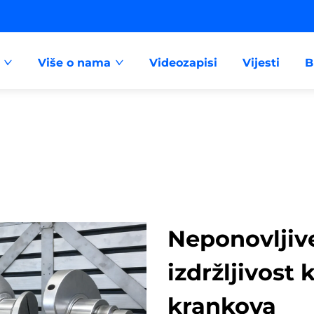
Više o nama
Videozapisi
Vijesti
B
Neponovljiv
izdržljivost
krankova