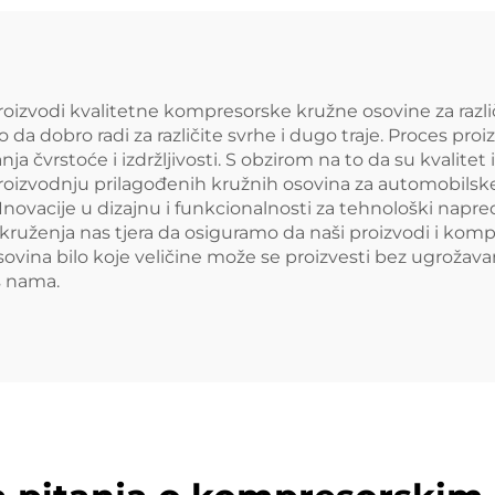
roizvodi kvalitetne kompresorske kružne osovine za različ
o da dobro radi za različite svrhe i dugo traje. Proces pr
ja čvrstoće i izdržljivosti. S obzirom na to da su kvalitet 
izvodnju prilagođenih kružnih osovina za automobilske, 
Inovacije u dizajnu i funkcionalnosti za tehnološki nap
na okruženja nas tjera da osiguramo da naši proizvodi i k
ovina bilo koje veličine može se proizvesti bez ugrožava
s nama.