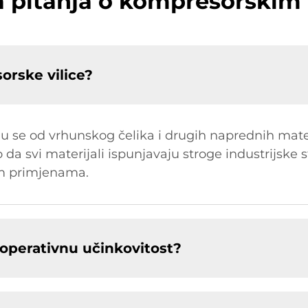
a pitanja o kompresorski
orske vilice?
 se od vrhunskog čelika i drugih naprednih materi
o da svi materijali ispunjavaju stroge industrijske
tim primjenama.
 operativnu učinkovitost?