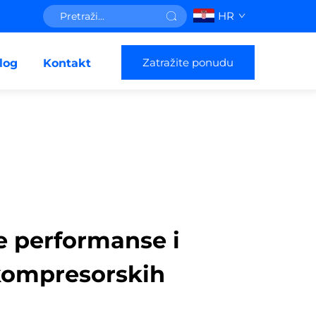
HR
Zatražite ponudu
log
Kontakt
e performanse i
 kompresorskih