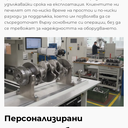
удължавайки срока на експлоатация. Клиентите ни
печелят от по-ниско време на простои и по-ниски
разходи за поддръжка, което им позволява да се
съсредоточат върху основните си операции, без да
се тревожат за надеждността на оборудването.
Персонализирани