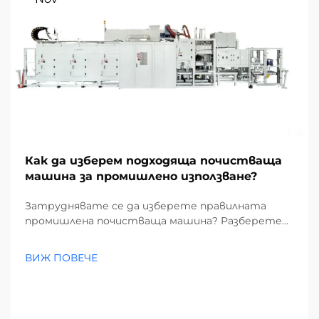
Как да изберем подходяща почистваща
машина за промишлено използване?
Затруднявате се да изберете правилната
промишлена почистваща машина? Разберете
как замърсителите, видовете подове и
размерът на обекта влияят на избора ви.
ВИЖ ПОВЕЧЕ
Намалете разходите и повишете
ефективността – вземете пълното
ръководство сега.