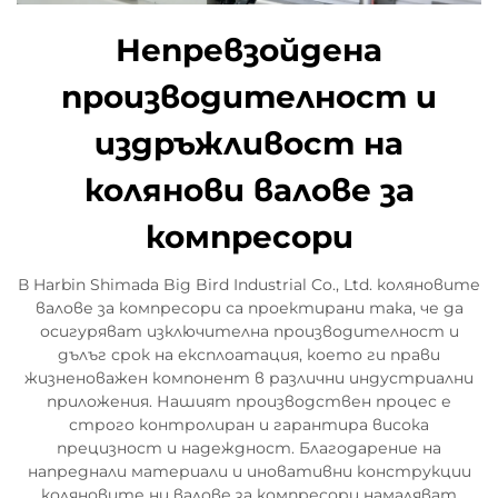
Непревзойдена
производителност и
издръжливост на
колянови валове за
компресори
В Harbin Shimada Big Bird Industrial Co., Ltd. коляновите
валове за компресори са проектирани така, че да
осигуряват изключителна производителност и
дълъг срок на експлоатация, което ги прави
жизненоважен компонент в различни индустриални
приложения. Нашият производствен процес е
строго контролиран и гарантира висока
прецизност и надеждност. Благодарение на
напреднали материали и иновативни конструкции
коляновите ни валове за компресори намаляват