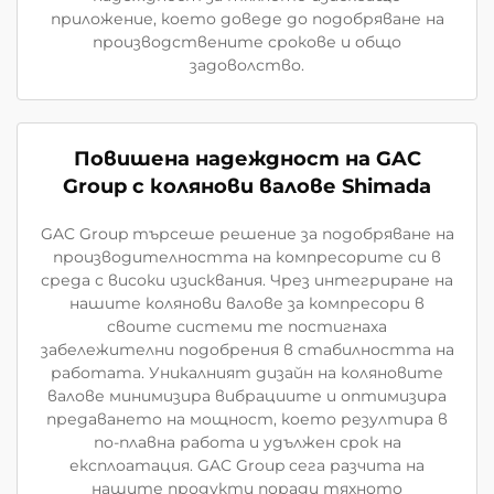
приложение, което доведе до подобряване на
производствените срокове и общо
задоволство.
Повишена надеждност на GAC
Group с колянови валове Shimada
GAC Group търсеше решение за подобряване на
производителността на компресорите си в
среда с високи изисквания. Чрез интегриране на
нашите колянови валове за компресори в
своите системи те постигнаха
забележителни подобрения в стабилността на
работата. Уникалният дизайн на коляновите
валове минимизира вибрациите и оптимизира
предаването на мощност, което резултира в
по-плавна работа и удължен срок на
експлоатация. GAC Group сега разчита на
нашите продукти поради тяхното