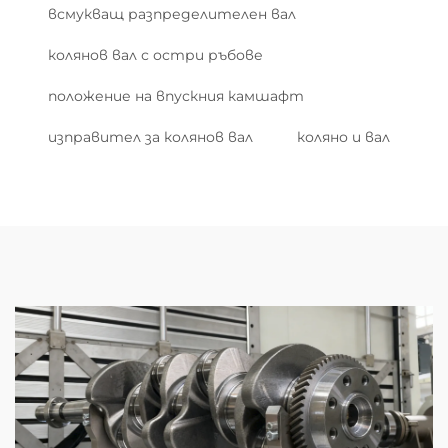
всмукващ разпределителен вал
колянов вал с остри ръбове
положение на впускния камшафт
изправител за колянов вал
коляно и вал