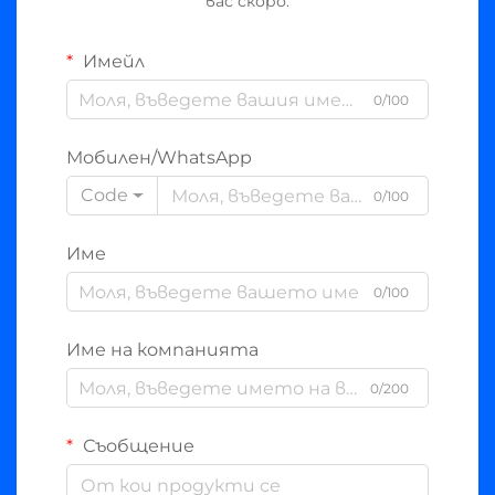
вас скоро.
Имейл
0/100
Мобилен/WhatsApp
Code
0/100
Име
0/100
Име на компанията
0/200
Съобщение