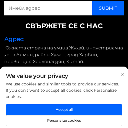
СВЪРЖЕТЕ СЕ С НАС
Адрес:
Южната страна на улица Жухай, индустриална
зона Лимин, район Хулан, град Харбин,
провинция Хейлонгцзян, Китай.
Имейл:
We value your privacy
[email protected]
We use cookies and similar tools to provide our services.
If you don't want to accept all cookies, click Personalize
cookies.
Всички права запазени © 2025 Harbin Shimada Big Bird
Industrial CO., Ltd |
Политика за поверителност
Accept all
Personalize cookies