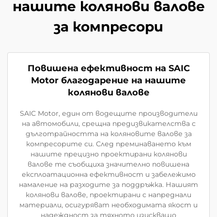
нашите колянови валове
за компресори
Повишена ефективност на SAIC
Motor благодарение на нашите
колянови валове
SAIC Motor, един от водещите производители
на автомобили, срещна предизвикателства с
дълготрайността на коляновите валове за
компресорите си. След преминаването към
нашите прецизно проектирани колянови
валове те съобщиха значително повишена
експлоатационна ефективност и забележимо
намаление на разходите за поддръжка. Нашият
колянови валове, проектирани с напреднали
материали, осигуряват необходимата якост и
надеждност за тяхното изискващо