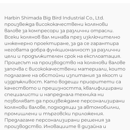
Harbin Shimada Big Bird Industrial Co., Ltd.
произвежда висококачествени колянови
валове за компресори за различни отрасли.
Всеки колянов вал минава през изключително
инженерно проектиране, за да се гарантира
неговата добра функционалност за различни
цели и продължителен срок на експлоатация.
Процесът на производство на колянови валове
започва с висококачествени материали, които
подлагаме на обстойни изпитания за якост и
издръжливост. Като водещи приоритети са
качеството и прецизността, квалифицирани
специалисти и напреднала техника ни
позволяват да произвеждаме персонализирани
колянови валове, подходящи за автомобилни,
промишлени и търговски приложения.
Предлагаме персонализирани решения за
производство. Иновациите в дизайна и