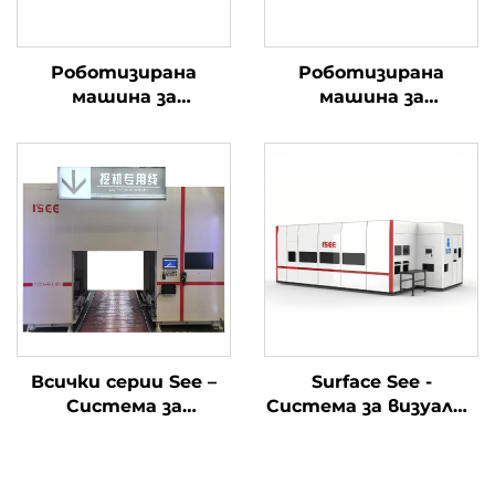
Роботизирана
Роботизирана
машина за
машина за
почистване под
почистване с висока
високо налягане
прецизност на
мотовилка
Всички серии See –
Surface See -
Система за
Система за визуална
окончателна
инспекция на
инспекция на
дефекти
двигателя