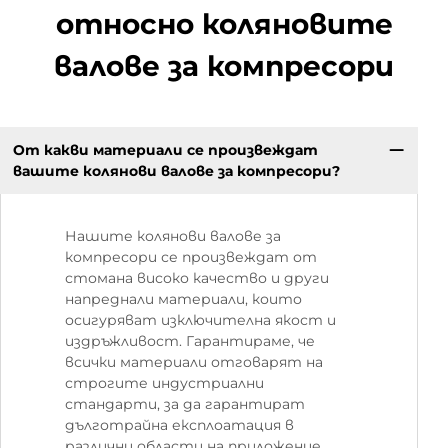
относно коляновите
валове за компресори
От какви материали се произвеждат
вашите колянови валове за компресори?
Нашите колянови валове за
компресори се произвеждат от
стомана високо качество и други
напреднали материали, които
осигуряват изключителна якост и
издръжливост. Гарантираме, че
всички материали отговарят на
строгите индустриални
стандарти, за да гарантират
дълготрайна експлоатация в
различни области на приложение.