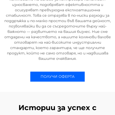
износването, подобряват ефективността и
осигуряват превъзходна експлоатационна
стабилност. Това се отразява в по-ниски разходи за
поддръжка и по-малко простои във вашата дейност,
позволявайки ви да се съсредоточите върху най-
важното — развитието на вашия бизнес. Ние сме
отдадени на качеството, а нашите колянови валове
отговарят на най-високите индустриални
стандарти, което гарантира, че ще получите
продукт, който не само отговаря, но и надвишава
вашите очаквания.
ПОЛУЧИ ОФЕРТА
Истории за успех с