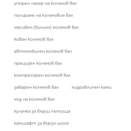
упорен лагер на колянов вал
полиране на коляновия вал
масивен (билинг) колянов вал
кован колянов вал
автомобилен колянов вал
прецизен колянов вал
компресорен колянов вал
заварен колянов вал
хидравличен ками
ход на колянов вал
кулачка за бързи пътища
камшафт за бързо шосе