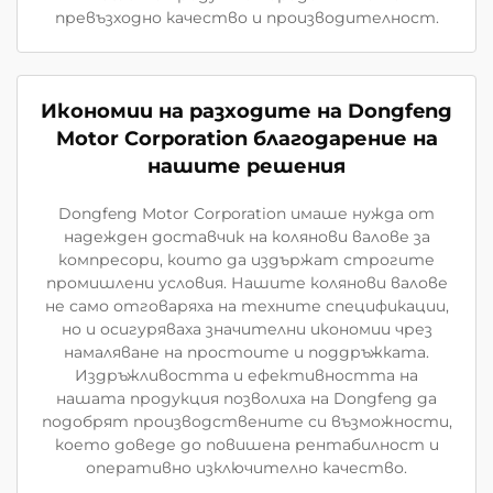
превъзходно качество и производителност.
Икономии на разходите на Dongfeng
Motor Corporation благодарение на
нашите решения
Dongfeng Motor Corporation имаше нужда от
надежден доставчик на колянови валове за
компресори, които да издържат строгите
промишлени условия. Нашите колянови валове
не само отговаряха на техните спецификации,
но и осигуряваха значителни икономии чрез
намаляване на простоите и поддръжката.
Издръжливостта и ефективността на
нашата продукция позволиха на Dongfeng да
подобрят производствените си възможности,
което доведе до повишена рентабилност и
оперативно изключително качество.