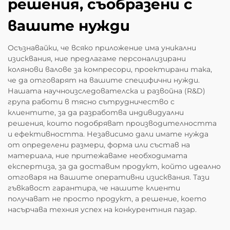
решения, съобразени с
вашите нужди
Осъзнавайки, че всяко приложение има уникални
изисквания, ние предлагаме персонализирани
колянови валове за компресори, проектирани така,
че да отговарят на вашите специфични нужди.
Нашата научноизследователска и развойна (R&D)
група работи в тясно сътрудничество с
клиентите, за да разработва индивидуални
решения, които подобряват производителността
и ефективността. Независимо дали имате нужда
от определени размери, форма или състав на
материала, ние притежаваме необходимата
експертиза, за да доставим продукт, който идеално
отговаря на вашите оперативни изисквания. Тази
гъвкавост гарантира, че нашите клиенти
получават не просто продукт, а решение, което
насърчава техния успех на конкурентния пазар.