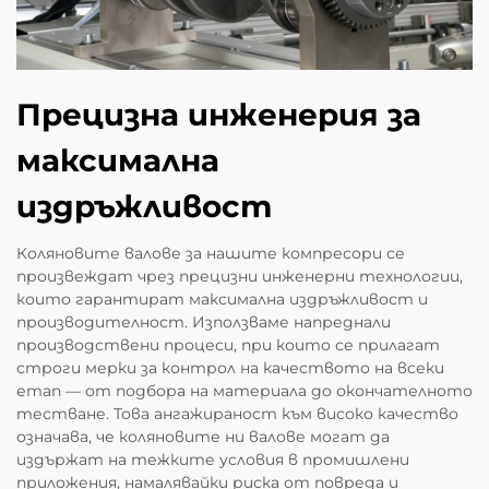
Прецизна инженерия за
максимална
издръжливост
Коляновите валове за нашите компресори се
произвеждат чрез прецизни инженерни технологии,
които гарантират максимална издръжливост и
производителност. Използваме напреднали
производствени процеси, при които се прилагат
строги мерки за контрол на качеството на всеки
етап — от подбора на материала до окончателното
тестване. Това ангажираност към високо качество
означава, че коляновите ни валове могат да
издържат на тежките условия в промишлени
приложения, намалявайки риска от повреда и