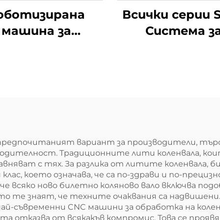
оботизирана
Всички серии S
машина за
Система з
очистване с
окончателн
ока прецизност
инспекция 
а мотовилка
двигателя
 предпочитаният вариант за производители, тъ
водителност. Традиционните лити коленвала, кои
равняват с тях. За разлика от литите коленвала,
лас, което означава, че са по-здрави и по-преци
че всяко ново билетно коляново вало включва под
то те знаят, че техните очаквания са надвишени.
 най-съвременни CNC машини за обработка на коле
ята отказва от всякакъв компромис. Това се проя