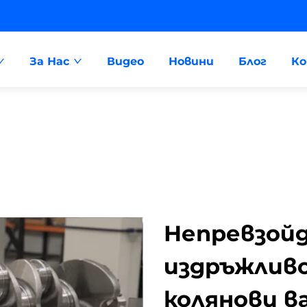
За Нас
Видео
Новини
Блог
К
Непревзойд
издръжлив
колянови в