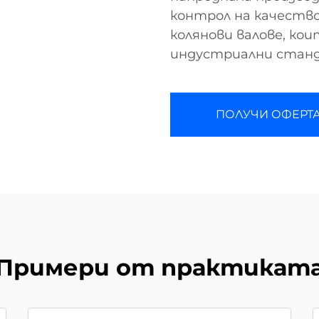
контрол на качество
колянови валове, ко
индустриални стан
ПОЛУЧИ ОФЕРТ
Примери от практикат