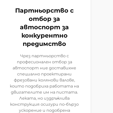
Партньорство с
отбор за
автоспорт за
конкурентно
предимство
Чрез партньорство с
професионален отбор за
автоспорт ние доставихме
специално проектирани
фрезовани колянови валове,
които подобриха работата на
двигателите им на пистата.
Леката, но издръжлива
конструкция осигури по-бързо
ускорение и подобрена