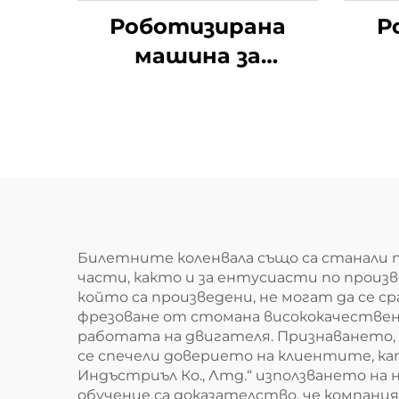
Роботизирана
Р
машина за
почистване под
п
високо налягане
вис
н
Билетните коленвала също са станали
части, както и за ентусиасти по произ
който са произведени, не могат да се с
фрезоване от стомана висококачествен к
работата на двигателя. Признаването, 
се спечели доверието на клиентите, ка
Индъстриъл Ко., Лтд.“ използването на
обучение са доказателство, че компани