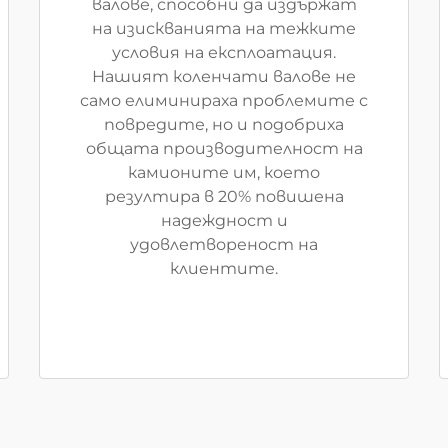
валове, способни да издържат
на изискванията на тежките
условия на експлоатация.
Нашият коленчати валове не
само елиминираха проблемите с
повредите, но и подобриха
общата производителност на
камионите им, което
резултира в 20% повишена
надеждност и
удовлетвореност на
клиентите.