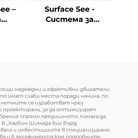
ee –
Surface See -
а
Система за
а
визуална инспекция
на
на дефекти
рсещи надеждни и ефективни двигатели
то имат слаби места поради начина, по
 билетните се изработват чрез
зно проектирани, за да оптимизират
обрения спрямо предишното, помага да
 В „Харбин Шимада Биг Бърд
нвала и инвестициите в специализирано
вява и в ангажимента към подробните