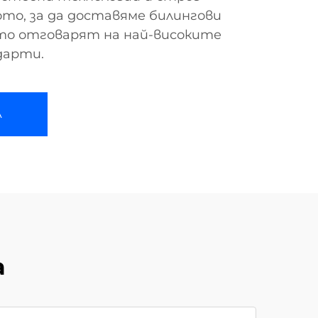
то, за да доставяме билингови
ито отговарят на най-високите
дарти.
А
а