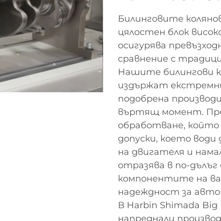
Билинговите коляно
цялостен блок висок
осигурява превъзход
сравнение с традици
Нашите билингови ко
издържат екстремни
подобрена производи
въртящ момент. Пр
обработване, който
допуски, което води
на двигателя и нама
отразява в по-дълъг
компонентите на ва
надеждност за авто
В Harbin Shimada Big B
напреднали произво