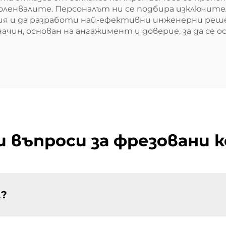
оленвалите. Персоналът ни се подбира изключите
кция и да разработи най-ефективни инженерни реш
начин, основан на ангажимент и доверие, за да се
 въпроси за фрезовани 
л?