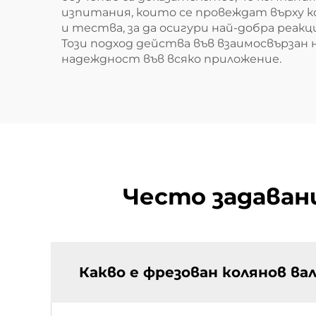
изпитания, които се провеждат върху к
и тества, за да осигури най-добра реа
Този подход действа във взаимосвързан 
надеждност във всяко приложение.
Често задавани
Какво е фрезован колянов ва