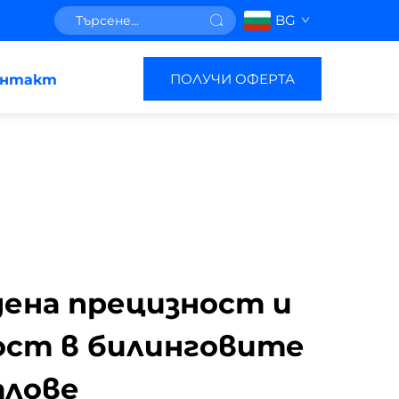
BG
ПОЛУЧИ ОФЕРТА
онтакт
ена прецизност и
ост в билинговите
алове