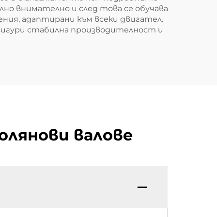
лно внимателно и след това се обучава
ения, адаптирани към всеки двигател.
 осигури стабилна производителност и
колянови валове