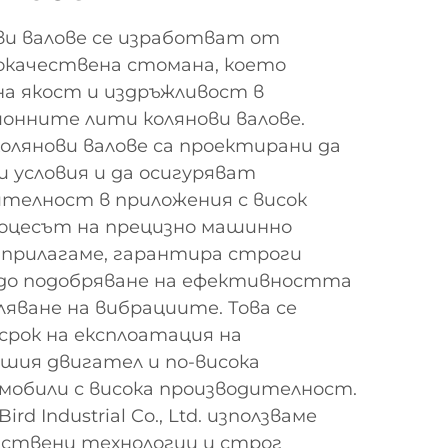
ви валове се изработват от
окачествена стомана, което
на якост и издръжливост в
онните лити колянови валове.
лянови валове са проектирани да
 условия и да осигуряват
телност в приложения с висок
оцесът на прецизно машинно
 прилагаме, гарантира строги
 до подобряване на ефективността
ляване на вибрациите. Това се
 срок на експлоатация на
шия двигател и по-висока
мобили с висока производителност.
ird Industrial Co., Ltd. използваме
дствени технологии и строг