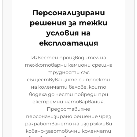
Персонализирани
решения за тежки
условия на
експлоатация
Известен производител на
тежкотоварни камиони срещна
трудности със
съществуващите си проекти
на коленчати валове, които
водеха до чести повреди при
екстремни натоварвания.
Предоставихме
персонализирано решение чрез
разработването на издръжливи
ковано-заготовъчни коленчати