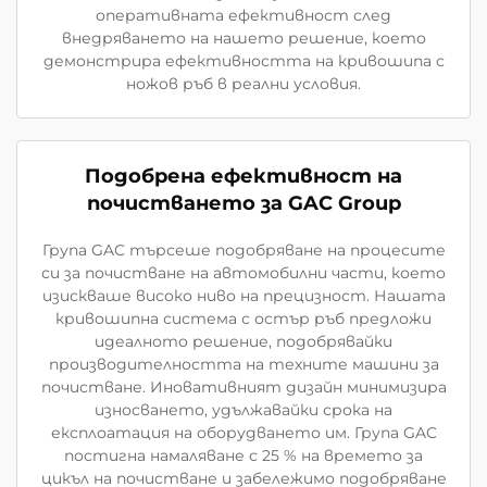
оперативната ефективност след
внедряването на нашето решение, което
демонстрира ефективността на кривошипа с
ножов ръб в реални условия.
Подобрена ефективност на
почистването за GAC Group
Група GAC търсеше подобряване на процесите
си за почистване на автомобилни части, което
изискваше високо ниво на прецизност. Нашата
кривошипна система с остър ръб предложи
идеалното решение, подобрявайки
производителността на техните машини за
почистване. Иновативният дизайн минимизира
износването, удължавайки срока на
експлоатация на оборудването им. Група GAC
постигна намаляване с 25 % на времето за
цикъл на почистване и забележимо подобряване