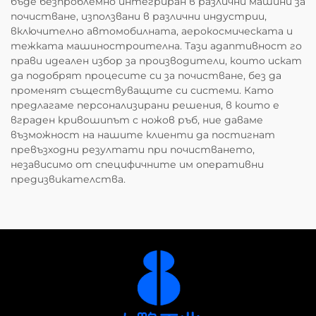
бъде безпроблемно интегриран в различни машини за
почистване, използвани в различни индустрии,
включително автомобилната, аерокосмическата и
тежката машиностроителна. Тази адаптивност го
прави идеален избор за производители, които искат
да подобрят процесите си за почистване, без да
променят съществуващите си системи. Като
предлагаме персонализирани решения, в които е
вграден кривошипът с ножов ръб, ние даваме
възможност на нашите клиенти да постигнат
превъзходни резултати при почистването,
независимо от специфичните им оперативни
предизвикателства.