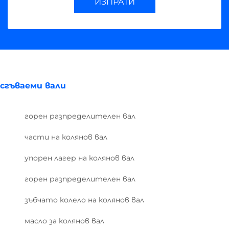
ИЗПРАТИ
сгъваеми вали
горен разпределителен вал
части на колянов вал
упорен лагер на колянов вал
горен разпределителен вал
зъбчато колело на колянов вал
масло за колянов вал