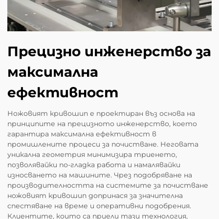
Прецизно инженерство за
максимална
ефективност
Ножовият кривошип е проектиран въз основа на
принципите на прецизното инженерство, което
гарантира максимална ефективност в
промишлените процеси за почистване. Неговата
уникална геометрия минимизира триенето,
позволявайки по-гладка работа и намалявайки
износването на машините. Чрез подобряване на
производителността на системите за почистване
ножовият кривошип допринася за значителна
спестяване на време и оперативни подобрения.
Клиентите, които са приели тази технология,