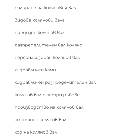
полиране на коляновия вал
видове колянови вала
прецизен колянов вал
разпределителен вал коляно
персонализиран колянов вал
хидравличен ками
хидравличен разпределителен вал
колянов вал с остри ръбове
производство на колянов вал
стоманен колянов вал
ход на колянов вал