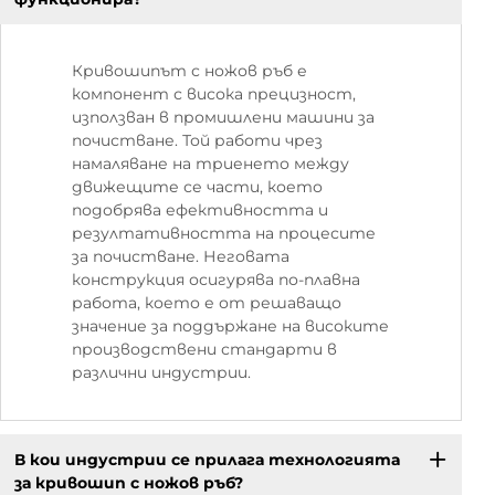
Кривошипът с ножов ръб е
компонент с висока прецизност,
използван в промишлени машини за
почистване. Той работи чрез
намаляване на триенето между
движещите се части, което
подобрява ефективността и
резултативността на процесите
за почистване. Неговата
конструкция осигурява по-плавна
работа, което е от решаващо
значение за поддържане на високите
производствени стандарти в
различни индустрии.
В кои индустрии се прилага технологията
за кривошип с ножов ръб?