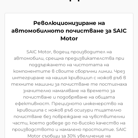
Революционизиране на
автомобилното почистване за SAIC
Motor
SAIC Motor, водещ производител на
автомобили, срещна предизвикателства при
поддържането на чистотата на
компонентите в своите сборъчни линии. Чрез
интегриране на нашия кривошип с ножов ръб в
техните машини за почистване те постигнаха
значително намаляване на времето за
почистване и подобряване на общата
ефективност. Прецизното инженерство на
кривошипа с ножов ръб осигури тщателно
почистване без повреждане на чувствителни
части, което доведе до по-високо качество на
производството и намалено простоитие. SAIC
Motor съобщи за 30% увеличение на