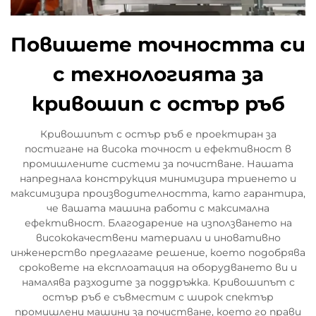
Повишете точността си
с технологията за
кривошип с остър ръб
Кривошипът с остър ръб е проектиран за
постигане на висока точност и ефективност в
промишлените системи за почистване. Нашата
напреднала конструкция минимизира триенето и
максимизира производителността, като гарантира,
че вашата машина работи с максимална
ефективност. Благодарение на използването на
висококачествени материали и иновативно
инженерство предлагаме решение, което подобрява
сроковете на експлоатация на оборудването ви и
намалява разходите за поддръжка. Кривошипът с
остър ръб е съвместим с широк спектър
промишлени машини за почистване, което го прави