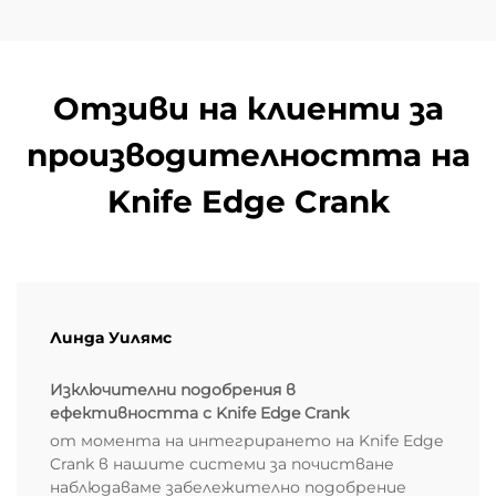
Отзиви на клиенти за
производителността на
Knife Edge Crank
Линда Уилямс
Изключителни подобрения в
ефективността с Knife Edge Crank
от момента на интегрирането на Knife Edge
Crank в нашите системи за почистване
наблюдаваме забележително подобрение