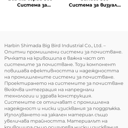
Система за
Система за визуална
окончателна
инспекция на
инспекция на
дефекти
двигателя
Harbin Shimada Big Bird Industrial Co., Ltd. –
Опитни промишлени системи за почистване.
Ръчката на кривошипа е важна част от
системите за почистване. Този компонент
повишава ефективността и надеждността
на промишлените системи за почистване.
Проектирането на системите за почистване
включва интеграция на напреднали
технологии и здрава конструкция.
Системите се отличават с промишлена
надеждност и ниски изисквания за поддръжка.
Използването на закален материал също
увеличава трайността. Материалът на
кривошипа също осигурява ниски изисквания