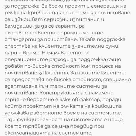
за поддръжка. За всеки проект и генерация на
ръчка на кривошипа за системи за почистване
се извършват сериозни изпитания и
валидации, за да се гарантира
съответствието с промишлените
стандарти за почистване. Такава поддръжка
спестява на клиентите значителни суми
пари и време. Намаляването на
операционните разходи за поддръжка също
добавя по-висока стойност към процеса на
почистване за клиента. За нашите клиенти
се предоставя по-висока стойност, специално
адаптирана към техните системи за
почистване. Конструкцията с намалено
триене вероятно е ключов фактор, поради
който проектът на ръчката на кривошипа
удължава работното време на системите.
Тази функционалност на системата е нещо,
което трябва да се има предвид при
експлоатацията на системите.