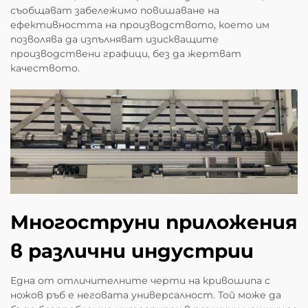
съобщават забележимо повишаване на
ефективността на производството, което им
позволява да изпълняват изискващите
производствени графици, без да жертват
качеството.
Многоструни приложения
в различни индустрии
Една от отличителните черти на кривошипа с
ножов ръб е неговата универсалност. Той може да