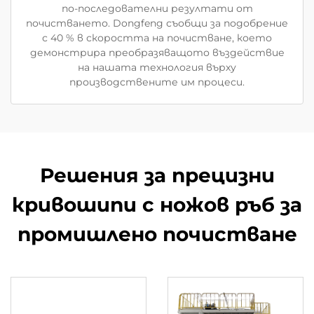
по-последователни резултати от
почистването. Dongfeng съобщи за подобрение
с 40 % в скоростта на почистване, което
демонстрира преобразяващото въздействие
на нашата технология върху
производствените им процеси.
Решения за прецизни
кривошипи с ножов ръб за
промишлено почистване