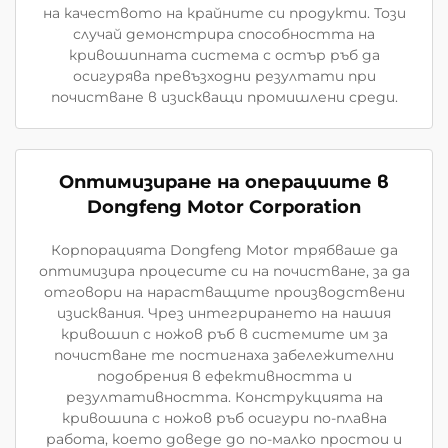
на качеството на крайните си продукти. Този
случай демонстрира способността на
кривошипната система с остър ръб да
осигурява превъзходни резултати при
почистване в изискващи промишлени среди.
Оптимизиране на операциите в
Dongfeng Motor Corporation
Корпорацията Dongfeng Motor трябваше да
оптимизира процесите си на почистване, за да
отговори на нарастващите производствени
изисквания. Чрез интегрирането на нашия
кривошип с ножов ръб в системите им за
почистване те постигнаха забележителни
подобрения в ефективността и
резултативността. Конструкцията на
кривошипа с ножов ръб осигури по-плавна
работа, което доведе до по-малко простои и