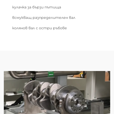
кулачка за бързи пътища
всмукващ разпределителен вал
колянов вал с остри ръбове