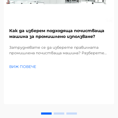
Как да изберем подходяща почистваща
машина за промишлено използване?
Затруднявате се да изберете правилната
промишлена почистваща машина? Разберете
как замърсителите, видовете подове и
размерът на обекта влияят на избора ви.
ВИЖ ПОВЕЧЕ
Намалете разходите и повишете
ефективността – вземете пълното
ръководство сега.