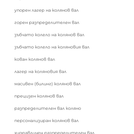
упорен лагер на колянов вал
горен разпределителен вал
зъбчато колело на колянов вал
зъбчато колело на коляновия вал
кован колянов вал
лагер на коляновия вал
масивен (билинг) колянов вал
прецизен колянов вал
разпределителен вал коляно
персонализиран колянов вал
хидравличен разпределителен вал