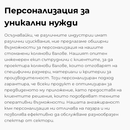
Персонализация за
уникални нужди
Осъзнавайки, че различните индустрии имат
различни изисквания, ние предлагаме обширни
възможности за персонализация на нашите
стоманени колянови валове. Нашият опитен
инженерен екип сътрудничи с клиентите, за да
проектира колянови валове, които отговарят на
специфични размери, материали и критерии за
производителност. Този персонализиран подход
гарантира, че всеки продукт е оптимизиран за
предвиденото му приложение, като предоставя на
клиентите решения, които подобряват техните
оперативни възможности. Нашата ангажираност
към персонализация ни отличава на пазара и ни
позволява ефективно да обслужваме разнообразен
спектър от сектори.