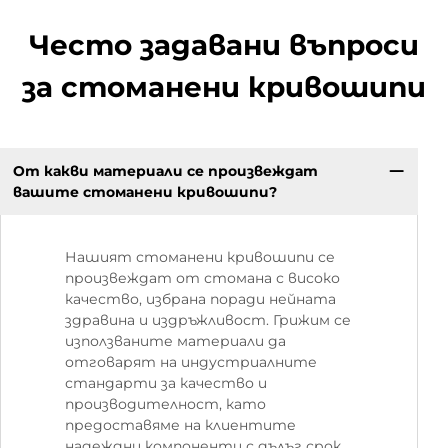
Често задавани въпроси
за стоманени кривошипи
От какви материали се произвеждат
вашите стоманени кривошипи?
Нашият стоманени кривошипи се
произвеждат от стомана с високо
качество, избрана поради нейната
здравина и издръжливост. Грижим се
използваните материали да
отговарят на индустриалните
стандарти за качество и
производителност, като
предоставяме на клиентите
надеждни компоненти с дълъг срок