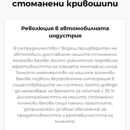
стоманени кривошипи
Революция в автомобилната
индустрия
В сътрудничество с водещ производител на
автомобили доставихме нашите стоманени
колянови валове, които значително подобриха
ефективността на тяхната монтажна линия.
Точното инженерство на нашите колянови
валове позволи безпроблемна интеграция в
съществуващите им системи, което доведе
до намаляване на времето за монтаж с 30 %.
Дълготрайността на нашите стоманени
колянови валове също намали простоите,
допринасяйки за общо увеличение на
продуктивността и рентабилността на
клиента.