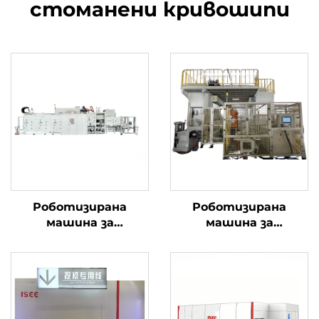
стоманени кривошипи
Роботизирана
Роботизирана
машина за
машина за
почистване под
почистване с висока
високо налягане
прецизност на
мотовилка