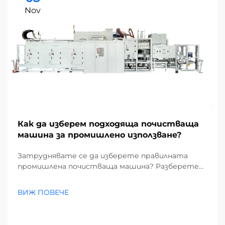
Nov
Как да изберем подходяща почистваща
машина за промишлено използване?
Затруднявате се да изберете правилната
промишлена почистваща машина? Разберете
как замърсителите, видовете подове и
размерът на обекта влияят на избора ви.
ВИЖ ПОВЕЧЕ
Намалете разходите и повишете
ефективността – вземете пълното
ръководство сега.