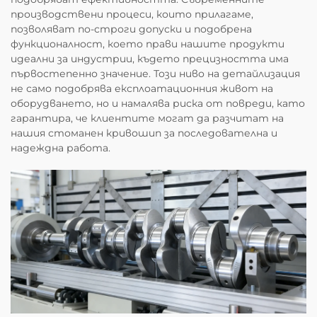
производствени процеси, които прилагаме,
позволяват по-строги допуски и подобрена
функционалност, което прави нашите продукти
идеални за индустрии, където прецизността има
първостепенно значение. Този ниво на детайлизация
не само подобрява експлоатационния живот на
оборудването, но и намалява риска от повреди, като
гарантира, че клиентите могат да разчитат на
нашия стоманен кривошип за последователна и
надеждна работа.