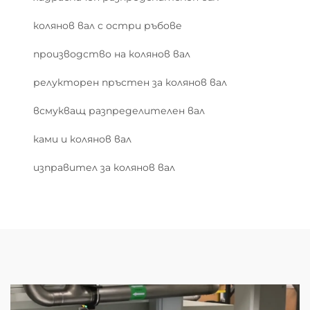
колянов вал с остри ръбове
производство на колянов вал
релукторен пръстен за колянов вал
всмукващ разпределителен вал
ками и колянов вал
изправител за колянов вал