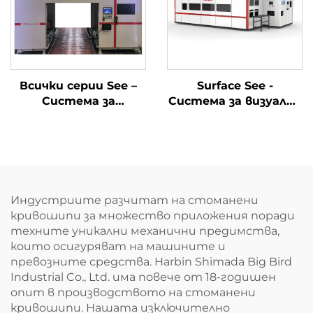
Всички серии See –
Surface See -
Система за
Система за визуална
окончателна
инспекция на
инспекция на
дефекти
двигателя
Индустриите разчитат на стоманени
кривошипи за множество приложения поради
техните уникални механични предимства,
които осигуряват на машините и
превозните средства. Harbin Shimada Big Bird
Industrial Co., Ltd. има повече от 18-годишен
опит в производството на стоманени
кривошипи. Нашата изключително