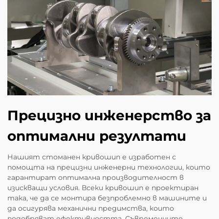
Прецизно инженерство за
оптимални резултати
Нашият стоманен кривошип е изработен с
помощта на прецизни инженерни технологии, които
гарантират оптимална производителност в
изискващи условия. Всеки кривошип е проектиран
така, че да се монтира безпроблемно в машините и
да осигурява механични предимства, които
подобряват ефективността. Съвременните