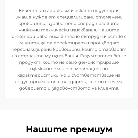
Клиент от аерокосмическата индустрия
имаше нужда от специализирани стоманени
кривошипи, изработени според неговите
уникални технически изисквания. Нашите
инженери работиха в тясно сътрудничество с
клиента, за да проектират и произведат
персонализирани кривошипи, които отговарят
на строгите му изисквания. Резултатът беше
продукт, който не само демонстрираше
изключителни експлоатационни
характеристики, но и съответстваше на
индустриалните стандарти, което спечели
доверието и задоволството на клиента.
Нашите премиум