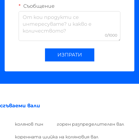
Съобщение
0/1000
ИЗПРАТИ
сгъваеми вали
колянов пин
горен разпределителен вал
коренната шийка на коляновия вал