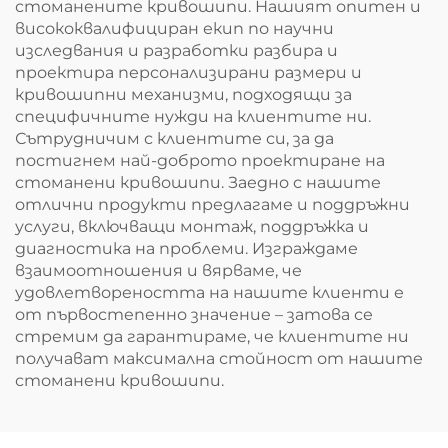
стоманените кривошипи. Нашият опитен и
висококвалифициран екип по научни
изследвания и разработки разбира и
проектира персонализирани размери и
кривошипни механизми, подходящи за
специфичните нужди на клиентите ни.
Сътрудничим с клиентите си, за да
постигнем най-доброто проектиране на
стоманени кривошипи. Заедно с нашите
отлични продукти предлагаме и поддръжни
услуги, включващи монтаж, поддръжка и
диагностика на проблеми. Изграждаме
взаимоотношения и вярваме, че
удовлетвореността на нашите клиенти е
от първостепенно значение – затова се
стремим да гарантираме, че клиентите ни
получават максимална стойност от нашите
стоманени кривошипи.