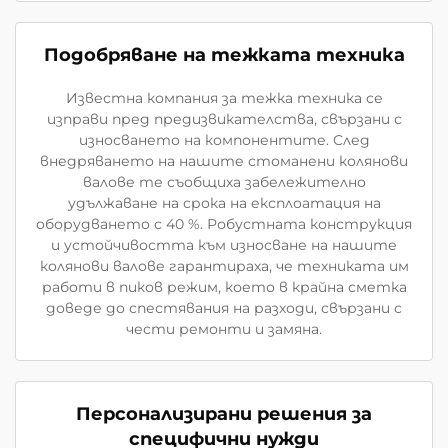
Подобряване на тежката техника
Известна компания за тежка техника се
изправи пред предизвикателства, свързани с
износването на компонентите. След
внедряването на нашите стоманени колянови
валове те съобщиха забележително
удължаване на срока на експлоатация на
оборудването с 40 %. Робустната конструкция
и устойчивостта към износване на нашите
колянови валове гарантираха, че техниката им
работи в пиков режим, което в крайна сметка
доведе до спестявания на разходи, свързани с
чести ремонти и замяна.
Персонализирани решения за
специфични нужди