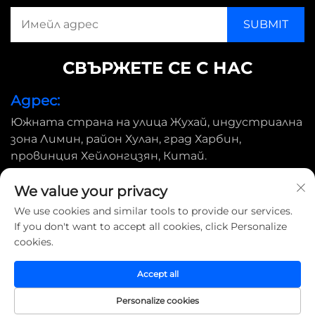
СВЪРЖЕТЕ СЕ С НАС
Адрес:
Южната страна на улица Жухай, индустриална
зона Лимин, район Хулан, град Харбин,
провинция Хейлонгцзян, Китай.
Имейл:
We value your privacy
[email protected]
We use cookies and similar tools to provide our services.
If you don't want to accept all cookies, click Personalize
cookies.
Всички права запазени © 2025 Harbin Shimada Big Bird
Industrial CO., Ltd |
Политика за поверителност
Accept all
Personalize cookies