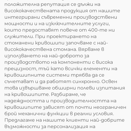
положителна репутация се дължи на
висококачествената продукция от нашите
интегрирани съвременни производствени
мощности и на изключителните услуги,
които предоставят повече от 400-те ни
служители. При проектирането на
стоманени кривошипи започваме с най-
висококачествена стомана. Вярваме в
използването на най-доброто за
производството на компоненти с висока
прецизност, тъй като всички елементи на
кривошипните системи трябва да се
съчетават и да работят синхронно. Освен
това извършваме обширни полеви изпитания
на кривошипите. Разбираме, че
надеждността и производителността на
кривошипите зависят от почти неограничен
брой механични функции в реални условия.
Предлагаме на нашите клиенти най-добрите
възможности за персонализация на