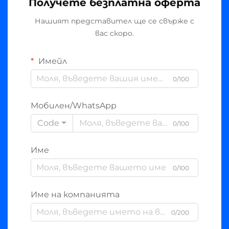
Получете безплатна оферта
Нашият представител ще се свърже с
вас скоро.
Имейл
0/100
Мобилен/WhatsApp
Code
0/100
Име
0/100
Име на компанията
0/200