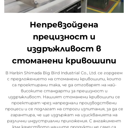
Непревзойдена
прецизност и
издръжливост в
стоманени кривошипи
В Harbin Shimada Big Bird Industrial Co., Ltd. се гордеем
с предложението на стоманени кривошипи, които
са проектирани така, че да отговарят на най-
високите стандарти за прецизност и
издръжливост. Нашият стоманени кривошипи се
проектират чрез напреднали производствени
процеси и се подлагат на строги изпитания, за да се
гарантира, че ще издържат на изискванията на
различни индустриални приложения. С ангажимент
към качеството нашите продукти не само са