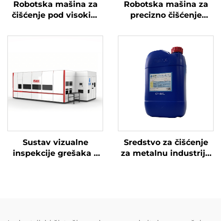
Robotska mašina za
Robotska mašina za
čišćenje pod visokim
precizno čišćenje
tlakom
radilice pod visokim
tlakom
Sustav vizualne
Sredstvo za čišćenje
inspekcije grešaka –
za metalnu industriju
Surface See
CP-60XJ