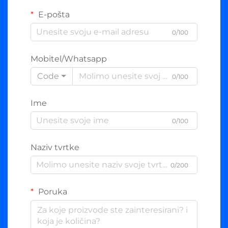
E-pošta
0/100
Mobitel/Whatsapp
Code
0/100
Ime
0/100
Naziv tvrtke
0/200
Poruka