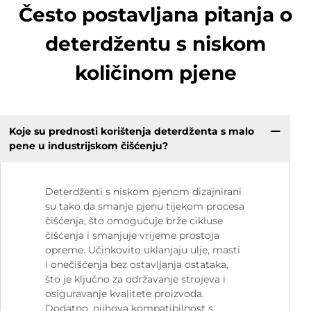
Često postavljana pitanja o
deterdžentu s niskom
količinom pjene
Koje su prednosti korištenja deterdženta s malo
pene u industrijskom čišćenju?
Deterdženti s niskom pjenom dizajnirani
su tako da smanje pjenu tijekom procesa
čišćenja, što omogućuje brže cikluse
čišćenja i smanjuje vrijeme prostoja
opreme. Učinkovito uklanjaju ulje, masti
i onečišćenja bez ostavljanja ostataka,
što je ključno za održavanje strojeva i
osiguravanje kvalitete proizvoda.
Dodatno, njihova kompatibilnost s