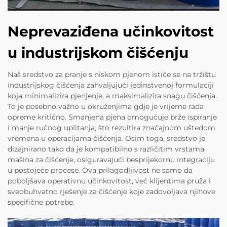
Neprevaziđena učinkovitost
u industrijskom čišćenju
Naš sredstvo za pranje s niskom pjenom ističe se na tržištu
industrijskog čišćenja zahvaljujući jedinstvenoj formulaciji
koja minimalizira pjenjenje, a maksimalizira snagu čišćenja.
To je posebno važno u okruženjima gdje je vrijeme rada
opreme kritično. Smanjena pjena omogućuje brže ispiranje
i manje ručnog uplitanja, što rezultira značajnom uštedom
vremena u operacijama čišćenja. Osim toga, sredstvo je
dizajnirano tako da je kompatibilno s različitim vrstama
mašina za čišćenje, osiguravajući besprijekornu integraciju
u postojeće procese. Ova prilagodljivost ne samo da
poboljšava operativnu učinkovitost, već klijentima pruža i
sveobuhvatno rješenje za čišćenje koje zadovoljava njihove
specifične potrebe.