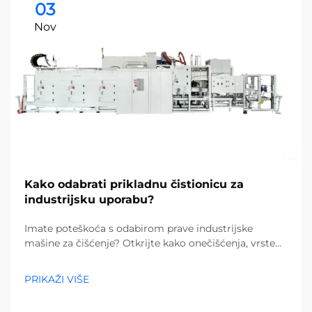
03
Nov
Kako odabrati prikladnu čistionicu za
industrijsku uporabu?
Imate poteškoća s odabirom prave industrijske
mašine za čišćenje? Otkrijte kako onečišćenja, vrste
podova i veličina objekta utječu na vaš izbor. Smanjite
troškove i povećajte učinkovitost – preuzmite potpuni
PRIKAŽI VIŠE
vodič već danas.