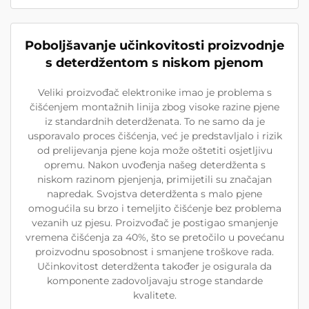
Poboljšavanje učinkovitosti proizvodnje
s deterdžentom s niskom pjenom
Veliki proizvođač elektronike imao je problema s
čišćenjem montažnih linija zbog visoke razine pjenе
iz standardnih deterdženata. To ne samo da je
usporavalo proces čišćenja, već je predstavljalo i rizik
od prelijevanja pjene koja može oštetiti osjetljivu
opremu. Nakon uvođenja našeg deterdženta s
niskom razinom pjenjenja, primijetili su značajan
napredak. Svojstva deterdženta s malo pjene
omogućila su brzo i temeljito čišćenje bez problema
vezanih uz pjesu. Proizvođač je postigao smanjenje
vremena čišćenja za 40%, što se pretočilo u povećanu
proizvodnu sposobnost i smanjene troškove rada.
Učinkovitost deterdženta također je osigurala da
komponente zadovoljavaju stroge standarde
kvalitete.