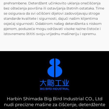
prehrambene. Deterdžent učinkovito uklanja onečišćenja
bez oštećenja površina ili ostavljanja štetnih ostataka. Time
se osigurava da svi očišćeni dijelovi zadovoljavaju stroge
standarde kvalitete i sigurnosti, dajući našim klijentima
osjećaj sigurnosti. Odabirom našeg deterdženta s niskom
pjenom, poduzeća mogu održavati visoke razine čistoće i
istovremeno štititi svoju vrijednu mašineriju i opremu.
Harbin Shimada Big Bird Industrial CO., Ltd
nudi precizne mašine za čišćenje, deterdžente