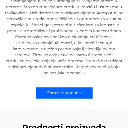
Smanjenjem pjenjenja smanjuje se i vrijeme prostoja
opreme, što rezultira većom produktivnošću i uštedama u
troškovima. Naš deterdžent s niskom pjenom kompatibilan
je s različitim uređajima za čišćenje i opremom za vizualnu
inspekciju, čineći ga svestranim rješenjem za industrije
poput automobilske i proizvodne. Njegova koncentrirana
formula osigurava snažno djelovanje pri čišćenju,
učinkovito uklanjajući masti, ulja i onečišćenja, a
istovremeno je nježan prema osjetljivim dijelovima
strojeva. Time se osigurava ne samo čistoća, već i
produljenje vijeka trajanja vaše opreme, što naš deterdžent
s niskom pjenom čini pametnim ulaganjem za bilo koju
industrijsku operaciju.
Zatražite ponudu
Prednosti proizvoda