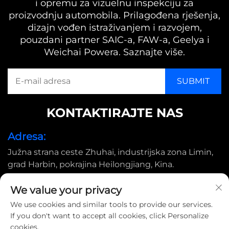
i opremu za vizuelnu inspekciju za
proizvodnju automobila. Prilagođena rješenja,
dizajn vođen istraživanjem i razvojem,
pouzdani partner SAIC-a, FAW-a, Geelya i
Weichai Powera. Saznajte više.
KONTAKTIRAJTE NAS
Adresa:
Južna strana ceste Zhuhai, industrijska zona Limin,
grad Harbin, pokrajina Heilongjiang, Kina.
E-pošta:
We value your privacy
[email protected]
We use cookies and similar tools to provide our services.
If you don't want to accept all cookies, click Personalize
cookies.