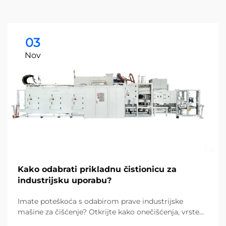
03
Nov
Kako odabrati prikladnu čistionicu za
industrijsku uporabu?
Imate poteškoća s odabirom prave industrijske
mašine za čišćenje? Otkrijte kako onečišćenja, vrste
podova i veličina objekta utječu na vaš izbor. Smanjite