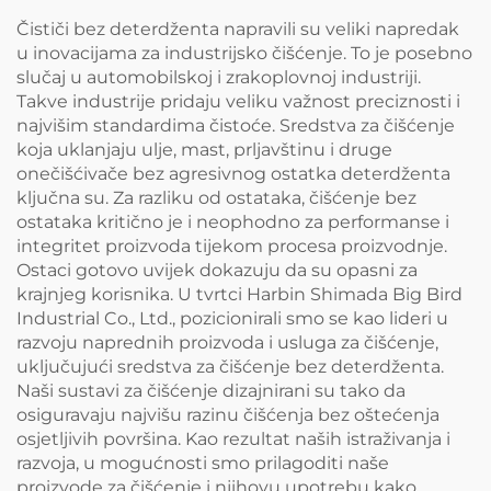
Čističi bez deterdženta napravili su veliki napredak
u inovacijama za industrijsko čišćenje. To je posebno
slučaj u automobilskoj i zrakoplovnoj industriji.
Takve industrije pridaju veliku važnost preciznosti i
najvišim standardima čistoće. Sredstva za čišćenje
koja uklanjaju ulje, mast, prljavštinu i druge
onečišćivače bez agresivnog ostatka deterdženta
ključna su. Za razliku od ostataka, čišćenje bez
ostataka kritično je i neophodno za performanse i
integritet proizvoda tijekom procesa proizvodnje.
Ostaci gotovo uvijek dokazuju da su opasni za
krajnjeg korisnika. U tvrtci Harbin Shimada Big Bird
Industrial Co., Ltd., pozicionirali smo se kao lideri u
razvoju naprednih proizvoda i usluga za čišćenje,
uključujući sredstva za čišćenje bez deterdženta.
Naši sustavi za čišćenje dizajnirani su tako da
osiguravaju najvišu razinu čišćenja bez oštećenja
osjetljivih površina. Kao rezultat naših istraživanja i
razvoja, u mogućnosti smo prilagoditi naše
proizvode za čišćenje i njihovu upotrebu kako