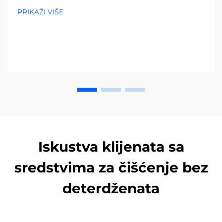
troškove i povećajte učinkovitost – preuzmite potpuni
PRIKAŽI VIŠE
vodič već danas.
Iskustva klijenata sa
sredstvima za čišćenje bez
deterdženata