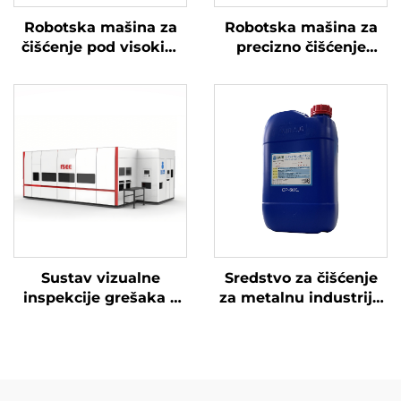
Robotska mašina za
Robotska mašina za
čišćenje pod visokim
precizno čišćenje
tlakom
radilice pod visokim
tlakom
Sustav vizualne
Sredstvo za čišćenje
inspekcije grešaka –
za metalnu industriju
Surface See
CP-60XJ