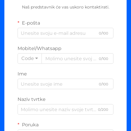
Naš predstavnik će vas uskoro kontaktirati.
E-pošta
0/100
Mobitel/Whatsapp
Code
0/100
Ime
0/100
Naziv tvrtke
0/200
Poruka