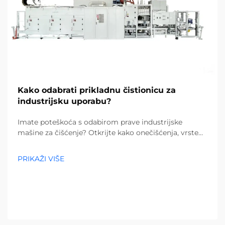
Kako odabrati prikladnu čistionicu za
industrijsku uporabu?
Imate poteškoća s odabirom prave industrijske
mašine za čišćenje? Otkrijte kako onečišćenja, vrste
podova i veličina objekta utječu na vaš izbor. Smanjite
troškove i povećajte učinkovitost – preuzmite potpuni
PRIKAŽI VIŠE
vodič već danas.