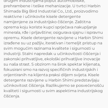
drugim industrijama poput automobilske,
prehrambene i teške mehanizacije. U tvrtci Harbin
Shimada Big Bird Industrial Co., Ltd., proizvodimo
reaktivne i učinkovite kisele detergente
namijenjene za industrijsko čišćenje. Zaštitna
oprema koju koriste kupci sprječava nakupljanje
minerala, rđe i prljavštine; osigurava sjajnu i ispravnu
opremu. Kisele detergente razvijene u Harbin Shimi
izrađene su uz pažljiv, iterativan i temeljit pristup na
svim mogućim razinama kvalitete i sigurnosti u
industriji. Stalni napredak u učinkovitosti čišćenja i
zakonski prihvatljive, ekološki prihvatljive inovacije
su naša strast. S obzirom na širok spektar klijenata,
fokusirani smo na razvoj specifičnih industrijskih i
orijentiranih na klijenta praksi diljem svijeta. Kisele
detergente razvijene u Harbin Shimi predstavljaju
učinkovitost čišćenja. Razlikujemo se posvećenošću
kvaliteti i sigurnosti u svim aspektima industrijskog
čišćenja.