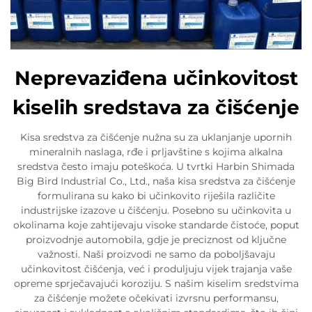
Neprevaziđena učinkovitost
kiselih sredstava za čišćenje
Kisa sredstva za čišćenje nužna su za uklanjanje upornih
mineralnih naslaga, rđe i prljavštine s kojima alkalna
sredstva često imaju poteškoća. U tvrtki Harbin Shimada
Big Bird Industrial Co., Ltd., naša kisa sredstva za čišćenje
formulirana su kako bi učinkovito riješila različite
industrijske izazove u čišćenju. Posebno su učinkovita u
okolinama koje zahtijevaju visoke standarde čistoće, poput
proizvodnje automobila, gdje je preciznost od ključne
važnosti. Naši proizvodi ne samo da poboljšavaju
učinkovitost čišćenja, već i produljuju vijek trajanja vaše
opreme sprječavajući koroziju. S našim kiselim sredstvima
za čišćenje možete očekivati izvrsnu performansu,