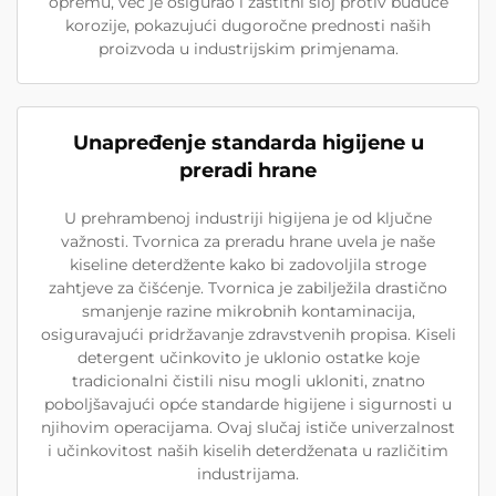
opremu, već je osigurao i zaštitni sloj protiv buduće
korozije, pokazujući dugoročne prednosti naših
proizvoda u industrijskim primjenama.
Unapređenje standarda higijene u
preradi hrane
U prehrambenoj industriji higijena je od ključne
važnosti. Tvornica za preradu hrane uvela je naše
kiseline deterdžente kako bi zadovoljila stroge
zahtjeve za čišćenje. Tvornica je zabilježila drastično
smanjenje razine mikrobnih kontaminacija,
osiguravajući pridržavanje zdravstvenih propisa. Kiseli
detergent učinkovito je uklonio ostatke koje
tradicionalni čistili nisu mogli ukloniti, znatno
poboljšavajući opće standarde higijene i sigurnosti u
njihovim operacijama. Ovaj slučaj ističe univerzalnost
i učinkovitost naših kiselih deterdženata u različitim
industrijama.