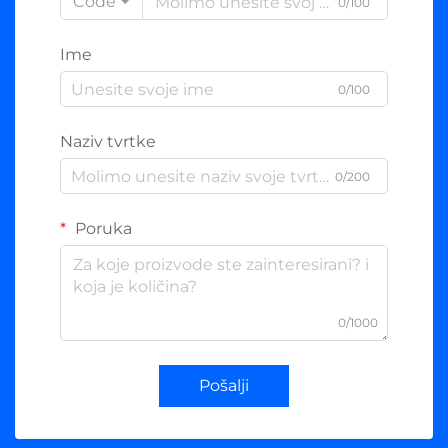
Code
0/100
Ime
0/100
Naziv tvrtke
0/200
Poruka
0/1000
Pošalji