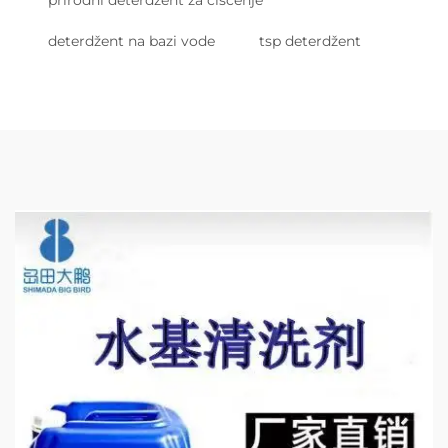
prirodni deterdžent za čišćenje
deterdžent na bazi vode
tsp deterdžent