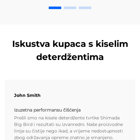
Iskustva kupaca s kiselim
deterdžentima
John Smith
Izuzetna performansu čišćenja
Prešli smo na kisele deterdžente tvrtke Shimada
Big Bird i rezultati su izvanredni. Naše proizvodne
linije su čistije nego ikad, a vrijeme nedostupnosti
zbog održavanja opreme znatno je smanjeno.