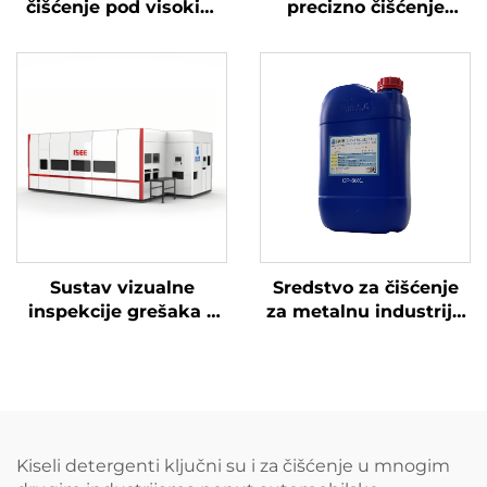
čišćenje pod visokim
precizno čišćenje
tlakom
radilice pod visokim
tlakom
Sustav vizualne
Sredstvo za čišćenje
inspekcije grešaka –
za metalnu industriju
Surface See
CP-60XJ
Kiseli detergenti ključni su i za čišćenje u mnogim