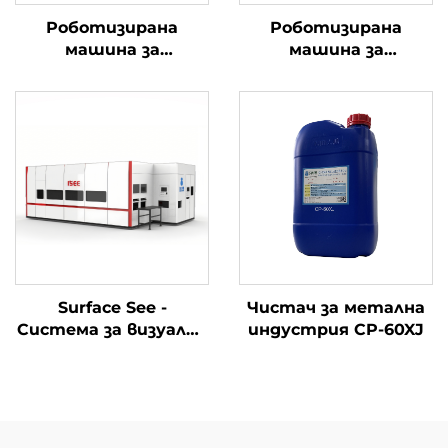
Роботизирана
Роботизирана
машина за
машина за
почистване под
почистване с висока
високо налягане
прецизност на
мотовилка
Surface See -
Чистач за метална
Система за визуална
индустрия CP-60XJ
инспекция на
дефекти