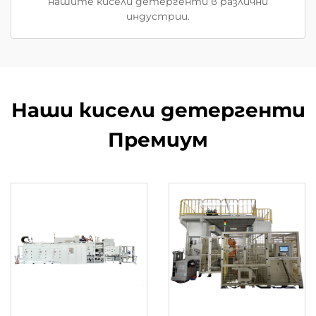
нашите кисели детергенти в различни
индустрии.
Наши кисели детергенти
Премиум