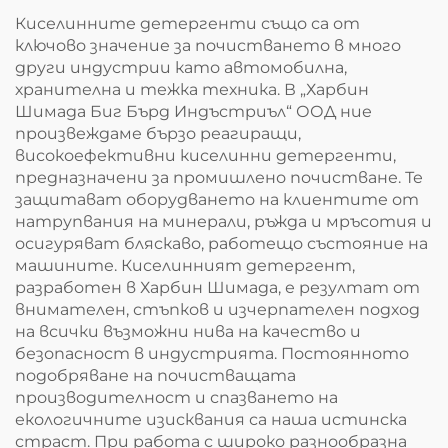
Киселинните детергенти също са от
ключово значение за почистването в много
други индустрии като автомобилна,
хранителна и тежка техника. В „Харбин
Шимада Биг Бърд Индъстриъл“ ООД ние
произвеждаме бързо реагиращи,
високоефективни киселинни детергенти,
предназначени за промишлено почистване. Те
защитават оборудването на клиентите от
натрупвания на минерали, ръжда и мръсотия и
осигуряват бляскаво, работещо състояние на
машините. Киселинният детергент,
разработен в Харбин Шимада, е резултат от
внимателен, стъпков и изчерпателен подход
на всички възможни нива на качество и
безопасност в индустрията. Постоянното
подобряване на почистващата
производителност и спазването на
екологичните изисквания са наша истинска
страст. При работа с широко разнообразна