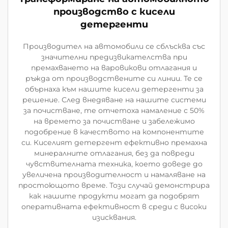
производство с кисели
детергенти
Производител на автомобили се сблъсква със
значителни предизвикателства при
премахването на варовикови отлагания и
ръжда от производствените си линии. Те се
обърнаха към нашите кисели детергенти за
решение. След внедяване на нашите системи
за почистване, те отчетоха намаление с 50%
на времето за почистване и забележимо
подобрение в качеството на компонентите
си. Киселият детергент ефективно премахна
минералните отлагания, без да повреди
чувствителната техника, което доведе до
увеличена производителност и намаляване на
простоющото време. Този случай демонстрира
как нашите продукти могат да подобрят
оперативната ефективност в среди с високи
изисквания.