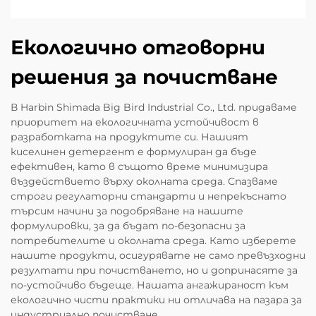
Екологично отговорни
решения за почистване
В Harbin Shimada Big Bird Industrial Co., Ltd. придаваме
приоритет на екологичната устойчивост в
разработката на продуктите си. Нашият
киселинен детергент е формулиран да бъде
ефективен, като в същото време минимизира
въздействието върху околната среда. Спазваме
строги регулаторни стандарти и непрекъснато
търсим начини за подобряване на нашите
формулировки, за да бъдат по-безопасни за
потребителите и околната среда. Като изберете
нашите продукти, осигурявате не само превъзходни
резултати при почистването, но и допринасяте за
по-устойчиво бъдеще. Нашата ангажираност към
екологично чисти практики ни отличава на пазара за
индустриално почистване.