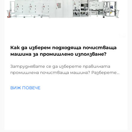
Как да изберем подходяща почистваща
машина за промишлено използване?
Затруднявате се да изберете правилната
промишлена почистваща машина? Разберете
как замърсителите, видовете подове и
размерът на обекта влияят на избора ви.
ВИЖ ПОВЕЧЕ
Намалете разходите и повишете
ефективността – вземете пълното
ръководство сега.