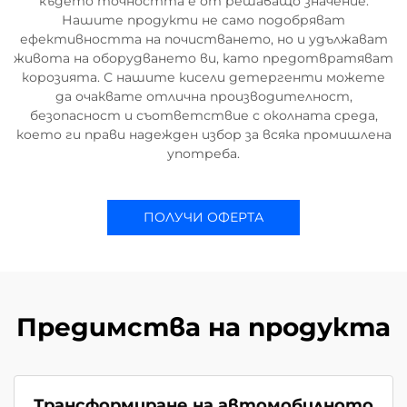
където точността е от решаващо значение.
Нашите продукти не само подобряват
ефективността на почистването, но и удължават
живота на оборудването ви, като предотвратяват
корозията. С нашите кисели детергенти можете
да очаквате отлична производителност,
безопасност и съответствие с околната среда,
което ги прави надежден избор за всяка промишлена
употреба.
ПОЛУЧИ ОФЕРТА
Предимства на продукта
Трансформиране на автомобилното