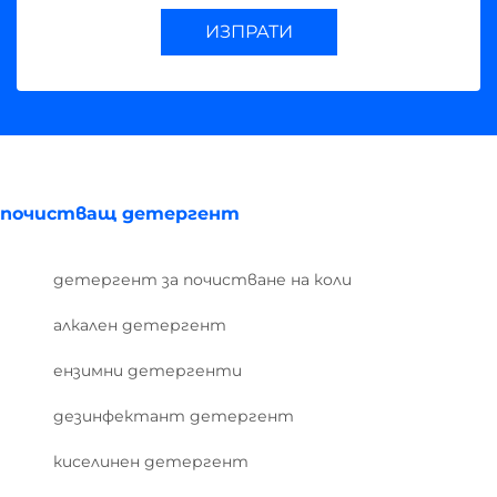
ИЗПРАТИ
почистващ детергент
детергент за почистване на коли
алкален детергент
ензимни детергенти
дезинфектант детергент
киселинен детергент