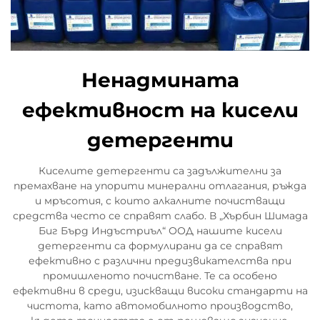
Ненадмината
ефективност на кисели
детергенти
Киселите детергенти са задължителни за
премахване на упорити минерални отлагания, ръжда
и мръсотия, с които алкалните почистващи
средства често се справят слабо. В „Хърбин Шимада
Биг Бърд Индъстриъл“ ООД нашите кисели
детергенти са формулирани да се справят
ефективно с различни предизвикателства при
промишленото почистване. Те са особено
ефективни в среди, изискващи високи стандарти на
чистота, като автомобилното производство,