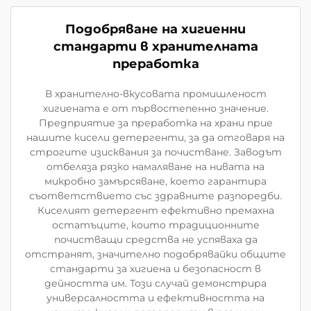
Подобряване на хигиенни
стандарти в хранителната
преработка
В хранително-вкусовата промишленост
хигиената е от първостепенно значение.
Предприятие за преработка на храни прие
нашите кисели детергенти, за да отговаря на
строгите изисквания за почистване. Заводът
отбеляза рязко намаляване на нивата на
микробно замърсяване, което гарантира
съответствието със здравните разпоредби.
Киселият детергент ефективно премахна
остатъците, които традиционните
почистващи средства не успяваха да
отстранят, значително подобрявайки общите
стандарти за хигиена и безопасност в
дейността им. Този случай демонстрира
универсалността и ефективността на