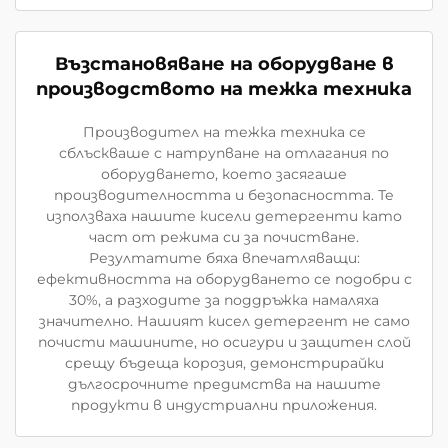
Възстановяване на оборудване в
производството на тежка техника
Производител на тежка техника се
сблъскваше с натрупване на отлагания по
оборудването, което засягаше
производителността и безопасността. Те
използваха нашите кисели детергенти като
част от режима си за почистване.
Резултатите бяха впечатляващи:
ефективността на оборудването се подобри с
30%, а разходите за поддръжка намаляха
значително. Нашият кисел детергент не само
почисти машините, но осигури и защитен слой
срещу бъдеща корозия, демонстрирайки
дългосрочните предимства на нашите
продукти в индустриални приложения.