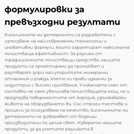
формулировки за
превъзходни резултати
Киселинните ни детергенти са разработени с
използване на най-съвременни технологии и
иновативни формули, които гарантират максимална
почистваща ефективност. За разлика от
традиционните почистващи средства, нашите
продукти са проектирани да проникват и
разтварят дори най-упоритите минерални
отлагания и ръжда, което ги прави идеални за
индустрии с високи изисквания. Уникалната смес от
съставки не само увеличава почистващата мощ, но и
предпазва повърхностите от корозия, удължавайки
живота на оборудването ви. Със строги тестове и
процеси за осигуряване на качество, киселинните ни
детергенти се доверяват от водещи
производители по целия свят. Изберете нашите
продукти, за да усетите разликата в