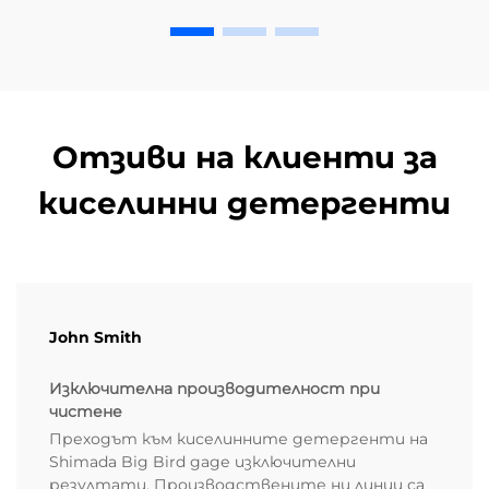
Отзиви на клиенти за
киселинни детергенти
John Smith
Изключителна производителност при
чистене
Преходът към киселинните детергенти на
Shimada Big Bird даде изключителни
резултати. Производствените ни линии са