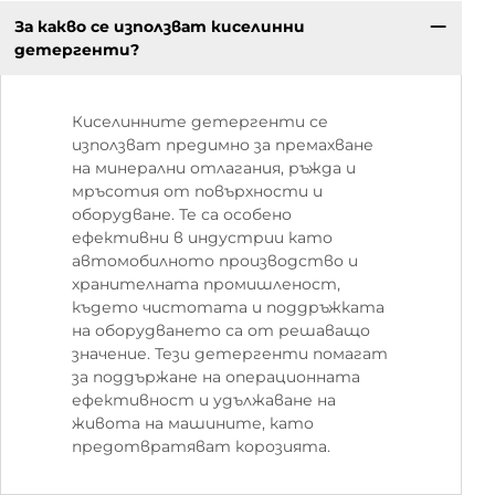
За какво се използват киселинни
детергенти?
Киселинните детергенти се
използват предимно за премахване
на минерални отлагания, ръжда и
мръсотия от повърхности и
оборудване. Те са особено
ефективни в индустрии като
автомобилното производство и
хранителната промишленост,
където чистотата и поддръжката
на оборудването са от решаващо
значение. Тези детергенти помагат
за поддържане на операционната
ефективност и удължаване на
живота на машините, като
предотвратяват корозията.