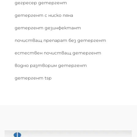
дегресер детергент
детергент с ниско пяна
детергент дезинфектант
почистващ препарат без детергент
естествен почистващ детергент
водно разтворим детергент
детергент tsp