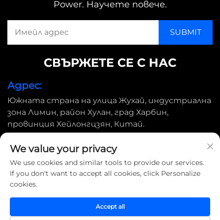
Power. Научете повече.
СВЪРЖЕТЕ СЕ С НАС
Адрес:
Южната страна на улица Жухай, индустриална
зона Лимин, район Хулан, град Харбин,
провинция Хейлонгцзян, Китай.
Имейл:
We value your privacy
[email protected]
We use cookies and similar tools to provide our services.
If you don't want to accept all cookies, click Personalize
cookies.
Всички права запазени © 2025 Harbin Shimada Big Bird
Industrial CO., Ltd |
Политика за поверителност
Accept all