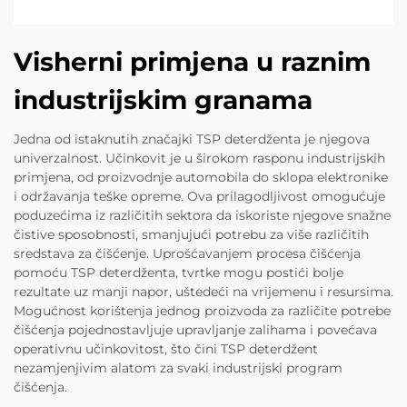
Visherni primjena u raznim
industrijskim granama
Jedna od istaknutih značajki TSP deterdženta je njegova
univerzalnost. Učinkovit je u širokom rasponu industrijskih
primjena, od proizvodnje automobila do sklopa elektronike
i održavanja teške opreme. Ova prilagodljivost omogućuje
poduzećima iz različitih sektora da iskoriste njegove snažne
čistive sposobnosti, smanjujući potrebu za više različitih
sredstava za čišćenje. Uprošćavanjem procesa čišćenja
pomoću TSP deterdženta, tvrtke mogu postići bolje
rezultate uz manji napor, uštedeći na vrijemenu i resursima.
Mogućnost korištenja jednog proizvoda za različite potrebe
čišćenja pojednostavljuje upravljanje zalihama i povećava
operativnu učinkovitost, što čini TSP deterdžent
nezamjenjivim alatom za svaki industrijski program
čišćenja.