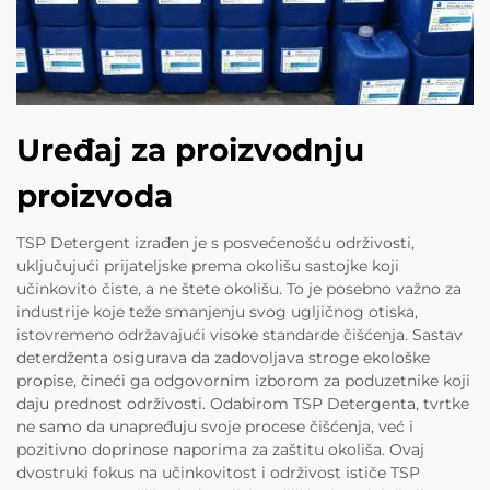
Uređaj za proizvodnju
proizvoda
TSP Detergent izrađen je s posvećenošću održivosti,
uključujući prijateljske prema okolišu sastojke koji
učinkovito čiste, a ne štete okolišu. To je posebno važno za
industrije koje teže smanjenju svog ugljičnog otiska,
istovremeno održavajući visoke standarde čišćenja. Sastav
deterdženta osigurava da zadovoljava stroge ekološke
propise, čineći ga odgovornim izborom za poduzetnike koji
daju prednost održivosti. Odabirom TSP Detergenta, tvrtke
ne samo da unapređuju svoje procese čišćenja, već i
pozitivno doprinose naporima za zaštitu okoliša. Ovaj
dvostruki fokus na učinkovitost i održivost ističe TSP