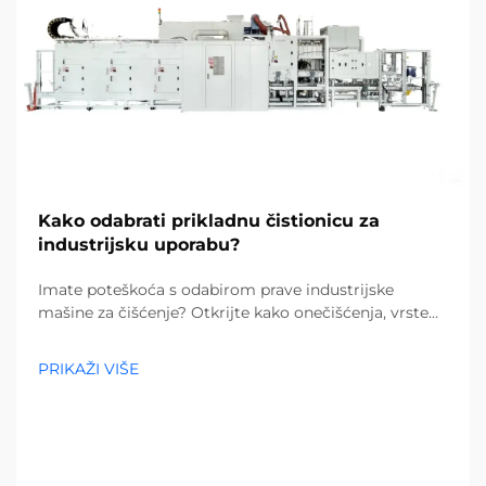
Kako odabrati prikladnu čistionicu za
industrijsku uporabu?
Imate poteškoća s odabirom prave industrijske
mašine za čišćenje? Otkrijte kako onečišćenja, vrste
podova i veličina objekta utječu na vaš izbor. Smanjite
troškove i povećajte učinkovitost – preuzmite potpuni
PRIKAŽI VIŠE
vodič već danas.