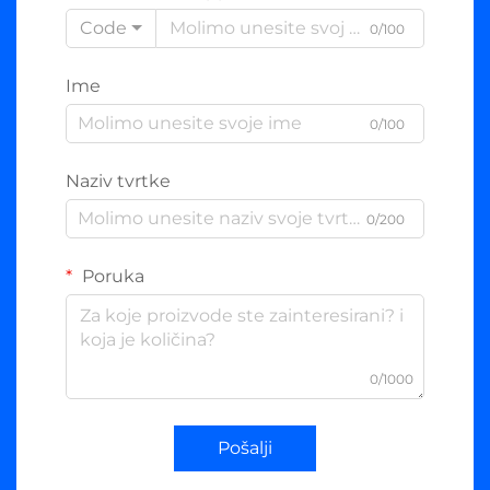
Code
0/100
Ime
0/100
Naziv tvrtke
0/200
Poruka
0/1000
Pošalji