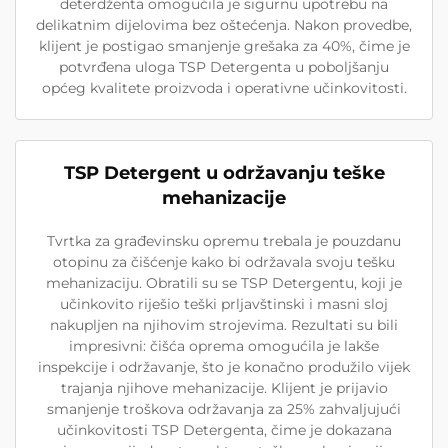
deterdženta omogućila je sigurnu upotrebu na
delikatnim dijelovima bez oštećenja. Nakon provedbe,
klijent je postigao smanjenje grešaka za 40%, čime je
potvrđena uloga TSP Detergenta u poboljšanju
općeg kvalitete proizvoda i operativne učinkovitosti.
TSP Detergent u održavanju teške
mehanizacije
Tvrtka za građevinsku opremu trebala je pouzdanu
otopinu za čišćenje kako bi održavala svoju tešku
mehanizaciju. Obratili su se TSP Detergentu, koji je
učinkovito riješio teški prljavštinski i masni sloj
nakupljen na njihovim strojevima. Rezultati su bili
impresivni: čišća oprema omogućila je lakše
inspekcije i održavanje, što je konačno produžilo vijek
trajanja njihove mehanizacije. Klijent je prijavio
smanjenje troškova održavanja za 25% zahvaljujući
učinkovitosti TSP Detergenta, čime je dokazana