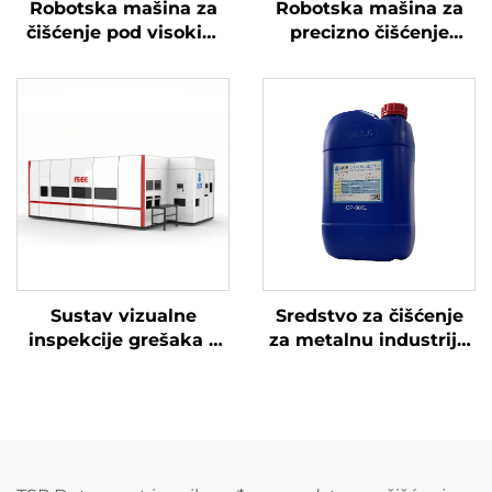
Robotska mašina za
Robotska mašina za
čišćenje pod visokim
precizno čišćenje
tlakom
radilice pod visokim
tlakom
Sustav vizualne
Sredstvo za čišćenje
inspekcije grešaka –
za metalnu industriju
Surface See
CP-60XJ