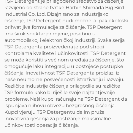
TSP Detergent je prilagođeno sredstvo za čišćenje
razvijeno od strane tvrtke Harbin Shimada Big Bird
Industrial Co. Ltd. Dizajnirano za industrijsko
čišćenje, TSP Detergent nudi moćne, a ipak ekološki
prihvatljive formulacije za čišćenje. TSP Detergent
ima širok spektar primjene, posebno u
automobilskoj i elektroničkoj industriji. Svaka serija
TSP Detergenta proizvedena je pod strogi
kontrolama kvalitete i učinkovitosti. TSP Detergent
se može koristiti s većinom uređaja za čišćenje, što
omogućuje laku integraciju u postojeće postupke
čišćenja. Inovativnost TSP Detergenta proizlazi iz
naše neumorne posvećenosti istraživanju i razvoju.
Različite industrije čišćenja prilagodile su različite
TSP formule kako bi riješile svoje najzahtjevnije
probleme. Naši kupci računaju na TSP Detergent da
ispunjava njihovu obvezu bezgrešnog čišćenja.
Kupci vjeruju TSP Detergentu da im pruža
inovativna rješenja za postizanje maksimalne
učinkovitosti operacija čišćenja.