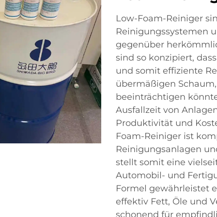
Low-Foam-Reiniger sind
Reinigungssystemen un
gegenüber herkömmlich
sind so konzipiert, da
und somit effiziente 
übermäßigen Schaum, 
beeinträchtigen könnt
Ausfallzeit von Anlage
Produktivität und Kos
Foam-Reiniger ist kom
Reinigungsanlagen und
stellt somit eine viels
Automobil- und Fertigu
Formel gewährleistet e
effektiv Fett, Öle und
schonend für empfindl