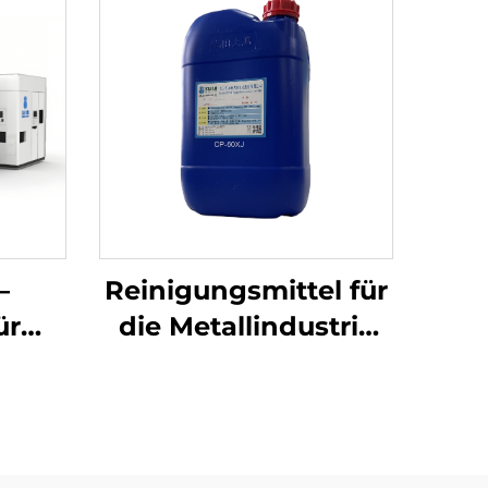
–
Reinigungsmittel für
ür
die Metallindustrie
ekte
CP-60XJ
ung