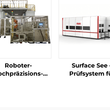
Roboter-
Surface See 
ine
chpräzisions-
Prüfsystem f
elwellenreinigungsmaschine
Oberflächendef
mittels
Bildverarbeit