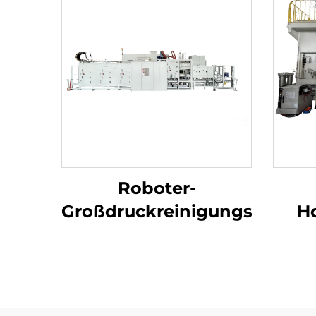
Roboter-
Großdruckreinigungsmasch
Ho
Kurb