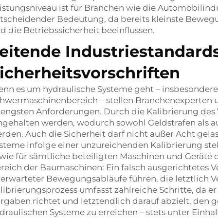
istungsniveau ist für Branchen wie die Automobilin
tscheidender Bedeutung, da bereits kleinste Bewe
d die Betriebssicherheit beeinflussen.
eitende Industriestandard
icherheitsvorschriften
nn es um hydraulische Systeme geht – insbesonder
hwermaschinenbereich – stellen Branchenexperten 
rengsten Anforderungen. Durch die Kalibrierung des
ngehalten werden, wodurch sowohl Geldstrafen als 
rden. Auch die Sicherheit darf nicht außer Acht gel
steme infolge einer unzureichenden Kalibrierung stel
wie für sämtliche beteiligten Maschinen und Geräte d
reich der Baumaschinen: Ein falsch ausgerichtetes Ve
erwarteter Bewegungsabläufe führen, die letztlich 
librierungsprozess umfasst zahlreiche Schritte, da er
rgaben richtet und letztendlich darauf abzielt, den
draulischen Systeme zu erreichen – stets unter Einha