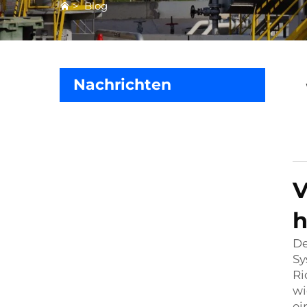
>
Blog
Nachrichten
V
h
De
Sy
Ri
wi
ei