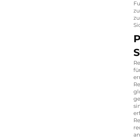
Fu
zu
zu
Si
P
S
Re
fü
er
Re
gl
ge
si
er
Re
re
an