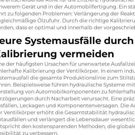
hwerem Gerät und in der Automobilfertigung. Ein stä
hrt zu folgenden Problemen: Verlängerung der Reakt
gleichmäßige Ölzufuhr. Durch die richtige Kalibrieru
rden, dass er optimal und innerhalb der vorgeschri
eure Systemausfälle durch
alibrierung vermeiden
ne der häufigsten Ursachen für unerwartete Ausfallzei
hlerhafte Kalibrierung der Ventilkörper. In einem ind
stemausfall die gesamte Produktionslinie zum Stills
hren. Beispielsweise führen hydraulische Systeme mit 
rstellung von Automobilkomponenten zu fehlerhaften
rzögerungen durch Nacharbeit verursacht. Eine präzi
sfällen, Leckagen und Komponentenversagen. Die Au
r Ventilkörper erhöht die Gesamtstabilität hydraulisc
tausfällen und verlängert die Lebensdauer wesentlic
tspricht den kostensparenden Methoden, die globale 
exibilität zu verbessern.