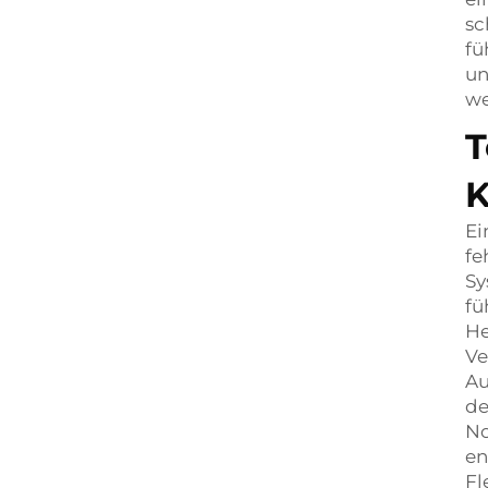
sc
fü
un
we
T
K
Ei
fe
Sy
fü
He
Ve
Au
de
No
en
Fl