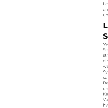
Le
en
un
L
S
We
Sc
st
ei
we
Sy
so
Be
un
Ka
Vo
hy