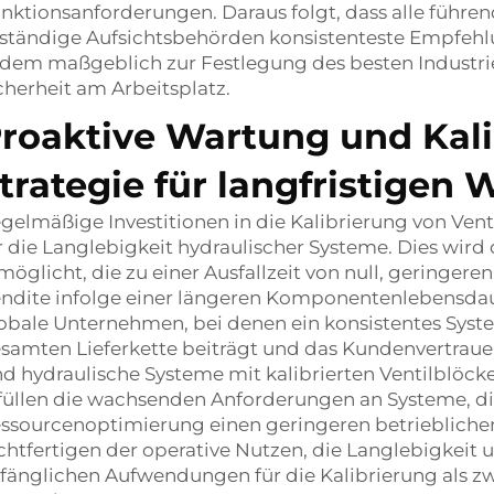
nktionsanforderungen. Daraus folgt, dass alle führ
ständige Aufsichtsbehörden konsistenteste Empfehlu
dem maßgeblich zur Festlegung des besten Industri
cherheit am Arbeitsplatz.
roaktive Wartung und Kali
trategie für langfristigen 
gelmäßige Investitionen in die Kalibrierung von Venti
r die Langlebigkeit hydraulischer Systeme. Dies wird
möglicht, die zu einer Ausfallzeit von null, geringe
ndite infolge einer längeren Komponentenlebensdauer
obale Unternehmen, bei denen ein konsistentes Syste
samten Lieferkette beiträgt und das Kundenvertrauen
nd hydraulische Systeme mit kalibrierten Ventilblöc
füllen die wachsenden Anforderungen an Systeme, d
ssourcenoptimierung einen geringeren betrieblich
chtfertigen der operative Nutzen, die Langlebigkeit 
fänglichen Aufwendungen für die Kalibrierung als z