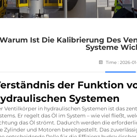
Warum Ist Die Kalibrierung Des Ven
Systeme Wic
Time : 2026-01
erständnis der Funktion vo
ydraulischen Systemen
r Ventilkörper in hydraulischen Systemen ist das ze
stems. Er regelt das Öl im System – wie viel fließt, w
chtung das Öl strömt. Dadurch werden die erforder
e Zylinder und Motoren bereitgestellt. Das zuverlässi
ne entscheidende Rolle für die Effizienz hydraulisch