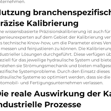
ternehmen.
utzung branchenspezifisc
räzise Kalibrierung
ne wissensbasierte Präzisionskalibrierung ist auch fü
genieurexperten auf dem Gebiet der Kalibrierung 
s technische Know-how, um die Parameter eines Vent
 messen und feinjustieren zu können. Die Kalibrieru
dustrieller Lösungen durchgeführt. Diese verfügen 
eziell für das jeweilige hydraulische System und bi
rstehen sie Strömungsmechanik und bieten maßgesch
ezifische Systemprobleme. Durch den Einsatz diese
draulische Systeme so optimiert werden, dass sie die 
tomobil- und Fertigungsunternehmen verlassen.
ie reale Auswirkung der Ka
ndustrielle Prozesse