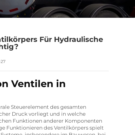
tilkörpers Für Hydraulische
htig?
-27
n Ventilen in
ntrale Steuerelement des gesamten
elcher Druck vorliegt und in welche
lichen Funktionen anderer Komponenten
ge Funktionieren des Ventilkörpers spielt
er Systeme, insbesondere im Bauwesen, bei