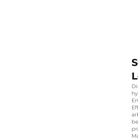
S
L
Di
hy
En
Ef
ar
be
pr
Ma