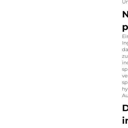
Un
N
p
Ei
In
da
zu
in
sp
ve
sp
hy
Au
D
i