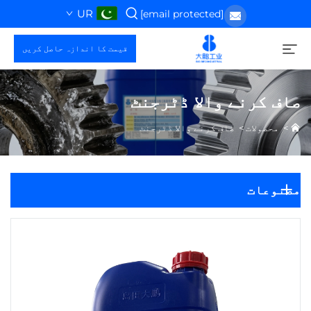
UR
[email protected]
قیمت کا اندازہ حاصل کریں
صاف کرنے والا ڈٹرجنٹ
>
محصولات
>
صاف کرنے والا ڈٹرجنٹ
مصنوعات