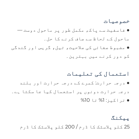
خصوصیات
● فاسفیٹ سے پاک، مکمل طور پر ماحول دوست —
ماحول کے لحاظ سے صاف کرنے کا حل۔
● مضبوط صفائی کی صلاحیت، تیل، گریس اور گندگی
کو دور کرنے میں بہترین۔
استعمال کی تعلیمات
● درجہ حرارت: کمرے کے درجہ حرارت اور بلند
درجہ حرارت دونوں پر استعمال کیا جا سکتا ہے۔
● تراکیز: 1% تا 10%
پیکنگ
25 کلو پلاسٹک کا ڈرم / 200 کلو پلاسٹک کا ڈرم