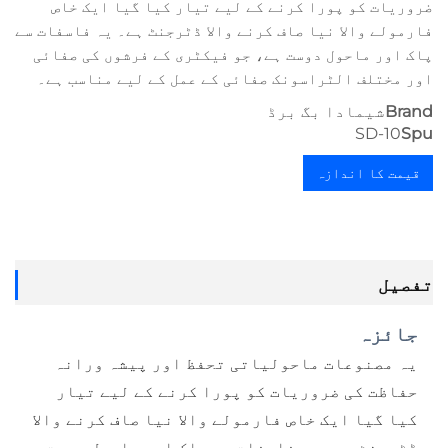
ضروریات کو پورا کرنے کے لیے تیار کیا گیا ایک خاص
فارمولے والا نیا صاف کرنے والا ڈٹرجنٹ ہے۔ یہ فاسفات سے
پاک اور ماحول دوست ہے، جو فیکٹری کے فرشوں کی صفائی
اور مختلف الٹراسونک صفائی کے عمل کے لیے مناسب ہے۔
Brand
شیمادا بگ برڈ
SD-10
Spu
قیمت کا اندازہ
حاصل کریں
تفصیل
جائزہ
یہ مصنوعات ماحولیاتی تحفظ اور پیشہ ورانہ
حفاظت کی ضروریات کو پورا کرنے کے لیے تیار
کیا گیا ایک خاص فارمولے والا نیا صاف کرنے والا
ڈٹرجنٹ ہے۔ یہ فاسفات سے پاک اور ماحول دوست