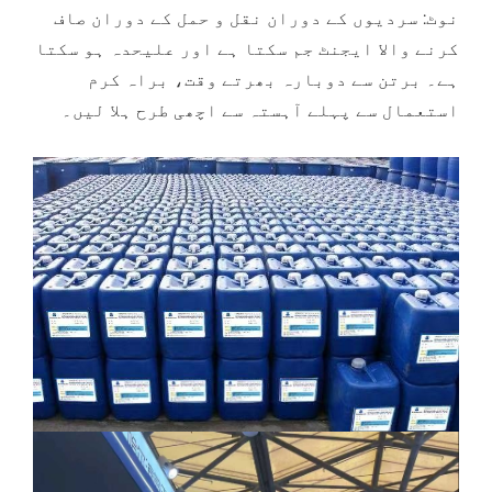
نوٹ: سردیوں کے دوران نقل و حمل کے دوران صاف
کرنے والا ایجنٹ جم سکتا ہے اور علیحدہ ہو سکتا
ہے۔ برتن سے دوبارہ بھرتے وقت، براہ کرم
استعمال سے پہلے آہستہ سے اچھی طرح ہلا لیں۔