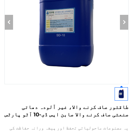
طاقتور صاف کرنے والا، غیر آلودہ دھاتی
صنعتی صاف کرنے والا صابن ایس ڈی-10 آٹو پارٹس
یہ مصنوعات ماحولیاتی تحفظ اور پیشہ ورانہ حفاظت کی