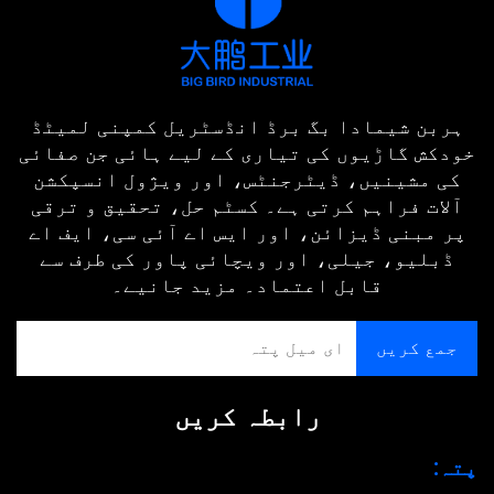
ہربن شیمادا بگ برڈ انڈسٹریل کمپنی لمیٹڈ
خودکش گاڑیوں کی تیاری کے لیے ہائی جن صفائی
کی مشینیں، ڈیٹرجنٹس، اور ویژول انسپکشن
آلات فراہم کرتی ہے۔ کسٹم حل، تحقیق و ترقی
پر مبنی ڈیزائن، اور ایس اے آئی سی، ایف اے
ڈبلیو، جیلی، اور ویچائی پاور کی طرف سے
قابل اعتماد۔ مزید جانیے۔
رابطہ کریں
پتہ: