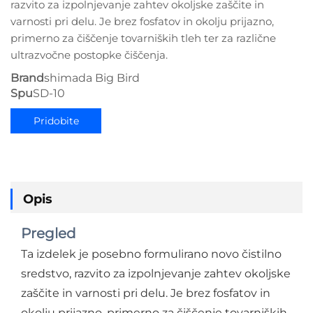
razvito za izpolnjevanje zahtev okoljske zaščite in
varnosti pri delu. Je brez fosfatov in okolju prijazno,
primerno za čiščenje tovarniških tleh ter za različne
ultrazvočne postopke čiščenja.
Brand
shimada Big Bird
Spu
SD-10
Pridobite
ponudbo
Opis
Pregled
Ta izdelek je posebno formulirano novo čistilno
sredstvo, razvito za izpolnjevanje zahtev okoljske
zaščite in varnosti pri delu. Je brez fosfatov in
okolju prijazno, primerno za čiščenje tovarniških