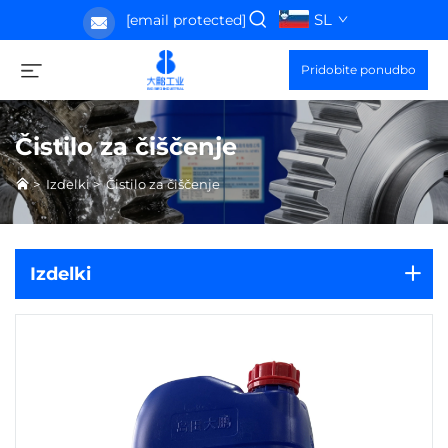
SL
[email protected]
Pridobite ponudbo
Čistilo za čiščenje
>
Izdelki
>
Čistilo za čiščenje
Izdelki