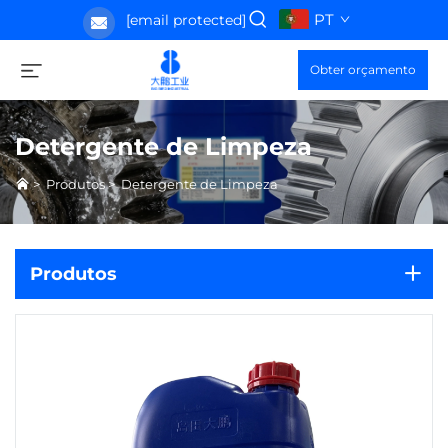
PT
[email protected]
Obter orçamento
Detergente de Limpeza
>
Produtos
>
Detergente de Limpeza
Produtos