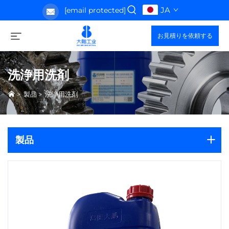
JA
[email protected]
お見積りを依頼する
洗浄用洗剤
>
製品
>
洗浄用洗剤
製品