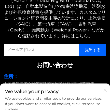
（Harbin Shimada Big Bird Industrial CO.,
Ltd）は、自動車製造向けの精密洗浄機器、洗剤お
よび外観検査装置を提供しています。カスタムソリ
ューションと研究開発主導の設計により、上汽集团
（SAIC）、第一汽車（FAW）、吉利汽車
（Geely）、潍柴動力（Weichai Power）などか
ら信頼されています。詳細はこちら。
お問い合わせ
住所：
中国黒竜江省哈爾濱市呼蘭区利民開発区珠海路南側
We value your privacy
メールアドレス：
We use cookies and similar tools to provide our services.
[email protected]
If you don't want to accept all cookies, click Personalize
cookies.