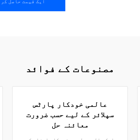
ایک قیمت حاصل کری
مصنوعات کے فوائد
عالمی خودکار پارٹس
سپلائر کے لیے حسب ضرورت
معائنہ حل
ایک عالمی سطح پر خودکار اجزاء کی