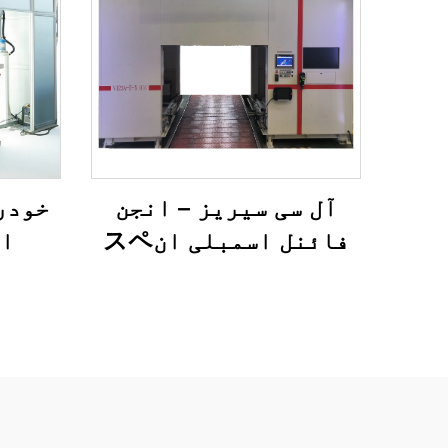
آل سی سیریز – انجن
خودر
فائنل اسمبلی انスペ
ان
کشن سسٹم