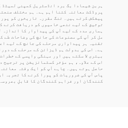
ہربن شیمادا بگ برد انڈسٹریل کمپنی لمیٹڈ ک
پروڈکٹ معائنہ کتنا اہم ہے۔ ہم مختلف صنعتو
پیشکش کرتے ہیں۔ تنگ مقررہ تاریخوں کو پورا 
توثیق کے لیے ننھی خامیوں کو دریافت کرنے کے
ہماری مدد کے لیے آپ کی پیداوار کا اندازہ ل
مل کر آپ کی مصنوعات کی جانچ کی وضاحات طے ک
تقنيہ ہر پیداواری مرحلے کی جانچ کے لیے اعل
ہے۔ اس کی بدولت ہم ڈیزائن کے مرحلے کے دورا
بہتری لا سکتے ہیں اور مہنگی واپسی کے خطرات 
اس کے علاوہ، ہم مؤثر کسٹمائزیشن پر ترجیح د
حاصل ہوتے ہیں۔ چاہے آپ کو ایک وقتہ معائنہ
پاس آپ کی ضروریات کو پورا کرنے کا تجربہ او
کنندگان اور فراہم کنندگان کا قابلِ بھروسہ 