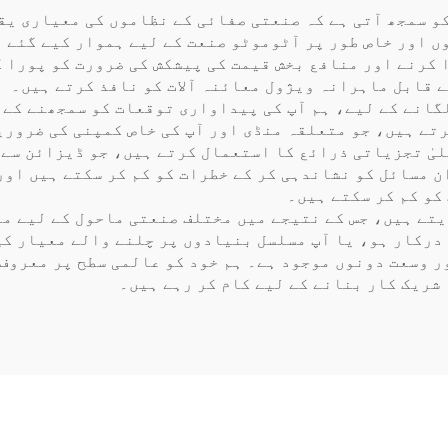
و سمجھ آتی ہے کہ صنعتی صفائی کے نظاموں کی معیاری یق
ں اور خاص طور پر آٹوموٹو صنعت کے لیے ہموار کیے گئے 
کرنے اور منافع بخش قیمت کی پیشکش کی ضرورت کو پورا ک
 قابل ماہرانہ ویژول معائنہ آلات کو نافذ کرتے ہیں۔
گانے کے لیے، ہم آپ کی پیداواری توقعات کو سمجھنے کے ل
رتے ہیں، جو متعلقہ منڈی اور آپ کی خاص کمپنی کی ضروری
یٰ تجزیاتی ذرائع کا استعمال کرتے ہیں، جو ڈیزائن سے 
ن مسائل کو نشاندہی کر کے خطرات کو کم کر سکتے ہیں اور
کو کم کر سکتے ہیں۔
یتے ہیں، جس کے نتیجے میں مختلف صنعتی ماحول کے لیے من
 درکار ہو، یا آپ مسلسل بنیادوں پر چلنے والے معیار ک
ر وسعت دونوں موجود ہے۔ ہم خود کو عالمی سطح پر معروف
شریک کار بنانے کے لیے کام کر رہے ہیں۔