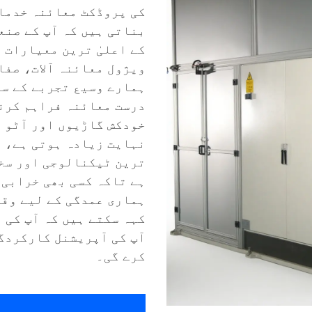
کی پروڈکٹ معائنہ خدمات
بناتی ہیں کہ آپ کے صنع
کے اعلیٰ ترین معیارات 
ویژول معائنہ آلات، صفا
ہمارے وسیع تجربے کے سا
درست معائنہ فراہم کرنے
خودکش گاڑیوں اور آٹو پ
نہایت زیادہ ہوتی ہے، ا
ترین ٹیکنالوجی اور سخ
ہے تاکہ کسی بھی خرابی 
ہماری عمدگی کے لیے وقف
کہہ سکتے ہیں کہ آپ کی 
آپ کی آپریشنل کارکردگ
کرے گی۔