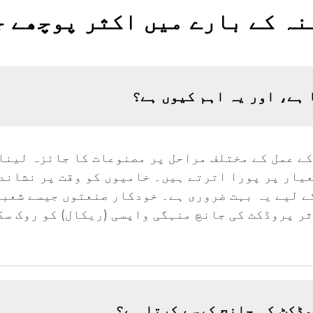
ہ کے بارے میں اکثر پوچھے ج
ہے، اور یہ اہم کیوں ہے؟
ے عمل کے مختلف مراحل پر مصنوعات کا جائزہ لینا
عیار پر پورا اترتے ہیں۔ خامیوں کو وقت پر نشاند
ے لیے یہ بہت ضروری ہے۔ خودکار صنعتوں جیسے شعبو
ر پروڈکٹ کی جانچ منہگی واپسی (ریکال) کو روک سک
وڈکٹ کی جانچ کیسے کرتا ہے؟