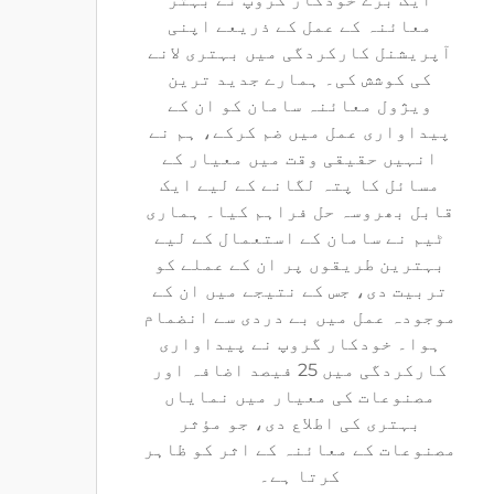
معائنہ کے عمل کے ذریعے اپنی
آپریشنل کارکردگی میں بہتری لانے
کی کوشش کی۔ ہمارے جدید ترین
ویژول معائنہ سامان کو ان کے
پیداواری عمل میں ضم کرکے، ہم نے
انہیں حقیقی وقت میں معیار کے
مسائل کا پتہ لگانے کے لیے ایک
قابل بھروسہ حل فراہم کیا۔ ہماری
ٹیم نے سامان کے استعمال کے لیے
بہترین طریقوں پر ان کے عملے کو
تربیت دی، جس کے نتیجے میں ان کے
موجودہ عمل میں بے دردی سے انضمام
ہوا۔ خودکار گروپ نے پیداواری
کارکردگی میں 25 فیصد اضافہ اور
مصنوعات کی معیار میں نمایاں
بہتری کی اطلاع دی، جو مؤثر
مصنوعات کے معائنہ کے اثر کو ظاہر
کرتا ہے۔