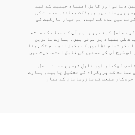
ین دہانی اور قابل اعتماد حیثیت کے لیے
وسیع پیمانے پر پروڈکٹ معائنہ خدمات کی
رنے میں مدد کے لیے، ہم تیار مارکیٹ کی
یے حاصل کرتے ہیں۔ ہم آپ کے عملے کے ساتھ
ات کی بنیاد پر ہوتی ہیں۔ ہمارے ماہرینِ
لے کر تمام نظاموں کے مکمل انضمام تک ہوتا
 اس طرح آپ کی مصنوع کی قابل اعتمادیت میں
اسب لچکدار اور قابلِ توسیع معائنہ حل
ی ضمانت کے پروگرام کی تشکیل چاہیے، ہمارے
 خودکار صنعت کے سازوسامان کے تیار