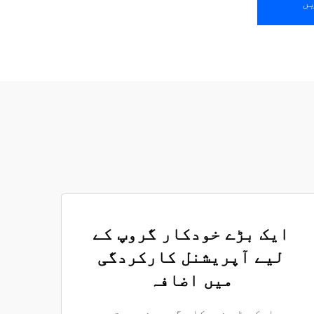
ں
ایک بڑے خودکار گروپ کے
لیے آپریشنل کارکردگی
میں اضافہ
ایک بڑے خودکار گروپ نے بہتر