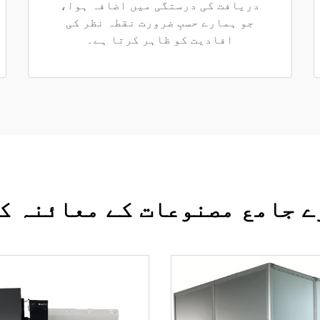
دریافت کی درستگی میں اضافہ ہوا،
جو ہمارے حسبِ ضرورت نقطہ نظر کی
افادیت کو ظاہر کرتا ہے۔
 جامع مصنوعات کے معائنہ ک