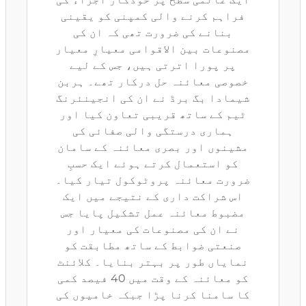
فراہم کرنے والی کمپنی کو یقینی
بنانے کی ضرورت تھی کہ ان کی
مصنوعات بین الاقوامی معیارِ معیار
پر پورا اترتی ہیں، جس کے لیے
خصوصی معائنہ حل درکار تھے۔ ہربن
شیمادا بگ برڈ نے ان کی انجینئرنگ
ٹیم کے ساتھ قریبی تعاون کیا اور
ہماری درستگی والی صفائی کی
مشینوں اور بصری معائنہ کے سامان
کو استعمال کرتے ہوئے ایک حسبِ
ضرورت معائنہ پروٹوکول تیار کیا۔
اس شراکت داری کے نتیجے میں ایک
مضبوط معائنہ عمل تشکیل پایا جس
نے ان کی مصنوعات کی معیار اور
صنعتی ضوابط کے ساتھ مطابقت کو
نمایاں طور پر بہتر بنایا۔ کلائنٹ
کو معائنہ کے وقت میں 40 فیصد کمی
کا سامنا کرنا پڑا جبکہ خامیوں کی