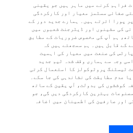
 فراہم کرنے میں ماہر ہیں جو یقینی
تی صفائی سسٹمز معیار اور کارکردگی
پر پورا اترتے ہیں۔ ہمارے جدید دور کے
ئی کی مشینوں اور ڈیٹرجنٹ شعبوں میں
تھ، ہم آپ کی مخصوص ضروریات کے مطابق
 کے قابل ہیں۔ ہم سمجھتے ہیں کہ
ارٹس کی صنعت میں معیار کی اہمیت
سی وجہ سے ہماری وقف شدہ ٹیم جدید
ت ٹیسٹنگ پروٹوکولز کا استعمال کرتی
یا عدم مطابقت کی نشاندہی کی جا سکے۔
ہ کوششوں کی بدولت، آپ یقین کے ساتھ
مصنوعات بہترین کارکردگی دیں گی، جو
ی اور صارفین کی اطمینان میں اضافہ