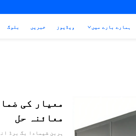
ہمارے بارے میں
ویڈیوز
خبریں
بلوگ
معیار کی ضمان
معائنہ حل
ہربن شیمادا بگ برڈ انڈ