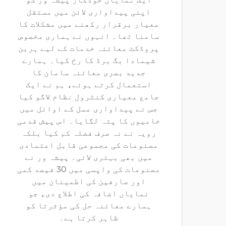
اپنی پیداواری لائن میں مستقل
معیار برقرار رکھنے میں مشکلات کا
سامنا تھا۔ انہوں نے ہماری مخصوص
پروڈکٹ معائنہ خدمات کے لیے ہربن
شیمادا بگ برڈ کا رخ کیا۔ ہمارے
جدید بصری معائنہ سامان کا
استعمال کرتے ہوئے، ہم نے ایک
جامع معیاری کنٹرول نظام لاگو کیا
جس نے پیداواری عمل کے اوائل میں
خامیوں کا پتہ لگایا۔ اس پیش قدمی
رویہ نے نہ صرف فضلہ کم کیا بلکہ
مصنوعات کی مجموعی قابل اعتمادی
میں بھی بہتری لائی۔ پیشہ ور نے
مصنوعات کی واپسی میں 30 فیصد کمی
اور صارفین کی اطمینان میں
نمایاں اضافہ کی اطلاع دی، جو
ہمارے معائنہ حل کی مؤثرتا کو
ظاہر کرتا ہے۔