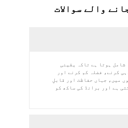
انے والے سوالات
 شامل ہوتا ہے تاکہ یقینی
ہی کرنے، فضلہ کم کرنے اور
ں میں، جہاں حفاظت اور قابلِ
تی ہے اور برانڈ کی ساکھ کو