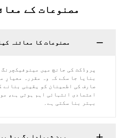
مصنوعات کے معائن
مصنوعات کا معائنہ کیا 
پروڈکٹ کی جانچ میں مینوفیکچرنگ ک
بنایا جا سکے کہ وہ مقررہ معیارِ م
صارف کی اطمینان کو یقینی بنانے ک
اعتمادی انتہائی اہم ہوتی ہے، موث
بہتر بنا سکتی ہے۔
ہربن شیمادا بگ برڈ پر