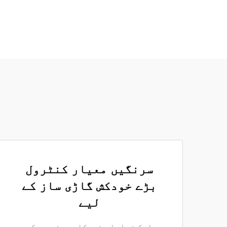
سرنگیں معیار کنٹرول
بڑے خودکش گاڑی ساز کے
لیے
ایک نمایاں خودکار پیشہ ور کو