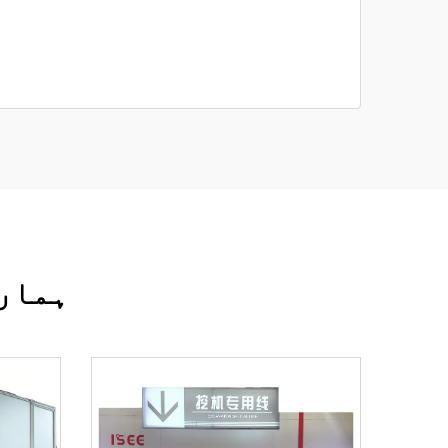
ہمارے