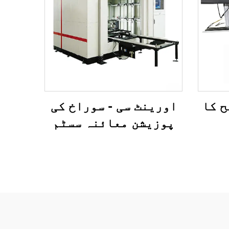
ح کا
اورینٹ سی - سوراخ کی
پوزیشن معائنہ سسٹم