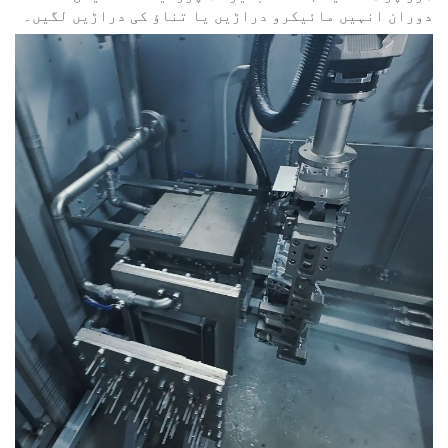
دوران انہیں مائیکرو دراڑیں یا تناؤ کی دراڑیں لگیں۔