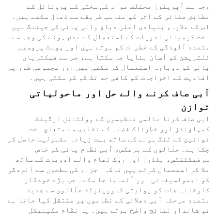
وجہ سے آپریٹرز مختلف مواد کی سختی کے پروفائل کے
مطابق صفائی کے اثر کو مناسب طریقے سے ڈھال سکتے ہیں۔
اس کے علاوہ، بنیادی اعلیٰ دباؤ والی پانی کی جیٹنگ میں
سخت کیمیائی ادویات کے استعمال کے عدم ہونے کی وجہ سے
متعدد آلودگی کے خطرات کم ہوتے ہیں اور پوسٹ پروسیس
فلٹریشن کو آسان بنایا جا سکتا ہے، جس سے فیکٹریاں
پانی کو دوبارہ استعمال کر سکتی ہیں اور مجموعی طور پر
افادیت کے اخراجات کو کافی حد تک کم کر سکتی ہیں۔
آبی صاف کرنے والے حل اور ماحولیاتی
توازن
آبی صاف کرنا عالمی تنظیموں کے وولٹائل آرگینک
کمپاؤنڈز اور خطرناک فضلہ کے تخلیص سے متعلق سخت
قوانین کے تنگ ہونے کے ساتھ بہت زیادہ مقبولیت حاصل کر
چکا ہے۔ حلّالوں کے برعکس، آبی نظام پانی کو خاص
سرفیکٹنٹس، بلڈرز اور روک تھام والے ادویات کے ساتھ
ملا کر استعمال کرتے ہیں تاکہ اجزاء کی سطحوں سے آلودگی
کو ایمولسیفائی اور اُٹھایا جا سکے۔ جب بڑے خودکار
کارخانہ جات کو روایتی کلورینیٹڈ حلّالوں سے جدید
متعدد مرحلہ آبی دھلائی کے نظاموں پر منتقل کیا جاتا ہے
تو شاندار نتائج واضح ہوتے ہیں۔ یہ نظام مکینیکل