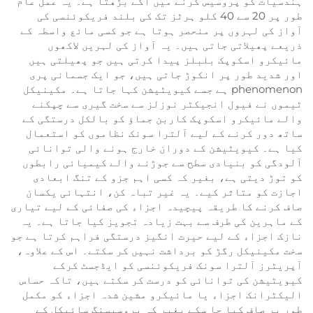
ہندسیات کو پروسیس کرنے میں آگے بڑھتا ہے۔ یہ عمل عام
طور پر 20 سے 40 کلو ہرٹز تک کی بلند فریکوئنسی کی
آواز کی لہروں پر منحصر ہوتا ہے جو کسی مائع واسطہ کے
ذریعے پھیلاتی جاتی ہیں۔ یہ آواز کی لہریں لاکھوں
مائیکرو اسکوپک بلبلز پیدا کرتی ہیں جو پھیلتی ہیں
اور شدید طور پر انکوڑ جاتی ہیں، جو ایک جسمانی پری
phenomenon ہے جسے کیویٹیشن کہا جاتا ہے۔ مکینیکل
ٹیموں نے فیول انجیکٹر نوزلز سے سخت گیری سے چپکنے
والے مائیکرو اسکوپک کاربن جماؤ کو بالکل درستگی کے
ساتھ دور کرنے کے لیے آلترا سونک نظاموں کو استعمال
کیا ہے۔ کیویٹیشن کے دوران خارج ہونے والی توانائی
آلودگی کو بنیادی سطح سے جوڑنے والے کیمیائی رابطوں
کو توڑ دیتی ہے، بغیر کہ کسی اہم جزو کے تنگ ابعادی
اجازت کو متاثر کیے۔ یہ غیر تباہ کن، انتہائی یکسان
صاف کرنے کا طریقہ پیچیدہ اجزاء کی صفائی کے لیے تیاری
کے ماہرین کی طرف سے بہت زیادہ تجویز کیا جاتا ہے۔ یہ
نازک اجزاء کے لیے حیرت انگیز درستگی فراہم کرتا ہے جو
سخت مکینیکل رگڑ کو برداشت نہیں کر سکتے۔ اس کے علاوہ،
آپریٹرز آلترا سونک فریکوئنسی کو ایڈجسٹ کرکے
کیویٹیشن کی توانائی کو درست کر سکتے ہیں، تاکہ حساس
الیکٹرانک اجزاء یا مائیکرو مشین شدہ اجزاء کو مکمل
طور پر صاف کیا جا سکے بغیر کہ پروسیسنگ سائیکل کے