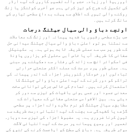
اوورہیڈ اور زیادہ حجم والے تقسیم کاروں کے لیے آرڈر
کی تکمیل کے شرح کو تیز کرتی ہے، جو آخری کوٹنگز یا زنگ
روکنے والی تہوں کے اطلاق سے پہلے بے داغ سطحی تیاری کی
مانگ کرتے ہیں۔
اونچے دباؤ والی سیال جیٹنگ درجات
جب بڑے سطحی رقبوں یا شدید پیمانہ اور زنگ کے معاملات
سے نمٹنا ہو تو، اعلیٰ دباؤ والی سیال جیٹنگ میدانی حل
کے طور پر سب سے عملی طریقہ ثابت ہوتی ہے۔ یہ مکینیکل
صفائی کا طریقہ آب یا خاص آبی محلول کو ہزاروں پاؤنڈ
فی اسکوائر انچ سے زائد کی رفتار سے دھکیلنے پر مبنی
ہے۔ عملی طور پر، مرمت کے عملے اکثر صنعتی حرارتی
تبادلوں اور خودکار کنوریئر اجزاء کے اندر پیمانہ کی
تراکم کو دور کرنے کے لیے اعلیٰ دباؤ والی جیٹنگ کا
استعمال کرتے ہیں۔ تصادم کی خالص حِرکی توانائی سخت
معدنی جمود اور جمی ہوئی باقیات کو تیزی سے دور کر
دیتی ہے۔ بین الاقوامی صنعتی صفائی کے معیارات کے
مطابق، سیال جیٹنگ کو نرم ملاوے والے اجزاء پر سطحی
گڑھے یا کشیدگی سے بچنے کے لیے انتہائی درست طریقے سے
ٹیون کرنا ضروری ہے۔ یہ مضبوط اجزاء کی تیزی سے دوبارہ
تعمیر اور وسیع پیمانے پر مرمت کے لیے انتہائی لاگت
موثر طریقہ ہے۔ دباؤ کی سطح کو ایڈجسٹ کرنے کی تنوع کی