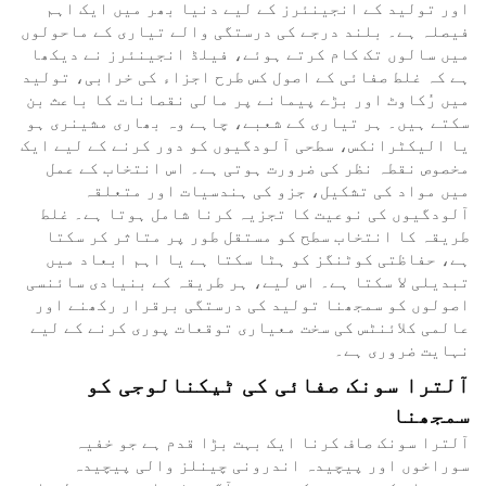
اور تولید کے انجینئرز کے لیے دنیا بھر میں ایک اہم
فیصلہ ہے۔ بلند درجے کی درستگی والے تیاری کے ماحولوں
میں سالوں تک کام کرتے ہوئے، فیلڈ انجینئرز نے دیکھا
ہے کہ غلط صفائی کے اصول کس طرح اجزاء کی خرابی، تولید
میں رُکاوٹ اور بڑے پیمانے پر مالی نقصانات کا باعث بن
سکتے ہیں۔ ہر تیاری کے شعبے، چاہے وہ بھاری مشینری ہو
یا الیکٹرانکس، سطحی آلودگیوں کو دور کرنے کے لیے ایک
مخصوص نقطہ نظر کی ضرورت ہوتی ہے۔ اس انتخاب کے عمل
میں مواد کی تشکیل، جزو کی ہندسیات اور متعلقہ
آلودگیوں کی نوعیت کا تجزیہ کرنا شامل ہوتا ہے۔ غلط
طریقہ کا انتخاب سطح کو مستقل طور پر متاثر کر سکتا
ہے، حفاظتی کوٹنگز کو ہٹا سکتا ہے یا اہم ابعاد میں
تبدیلی لا سکتا ہے۔ اس لیے، ہر طریقہ کے بنیادی سائنسی
اصولوں کو سمجھنا تولید کی درستگی برقرار رکھنے اور
عالمی کلائنٹس کی سخت معیاری توقعات پوری کرنے کے لیے
نہایت ضروری ہے۔
آلترا سونک صفائی کی ٹیکنالوجی کو
سمجھنا
آلترا سونک صاف کرنا ایک بہت بڑا قدم ہے جو خفیہ
سوراخوں اور پیچیدہ اندرونی چینلز والی پیچیدہ