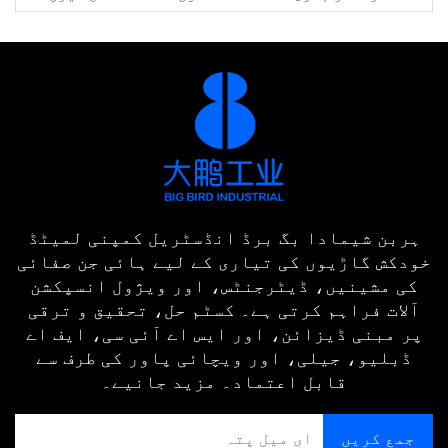
ہربن شیمادا بگ برڈ انڈسٹریل کمپنی لمیٹڈ
خودکش گاڑیوں کی تیاری کے لیے ہائی جن صفائی
کی مشینیں، ڈیٹرجنٹس، اور ویژول انسپکشن
آلات فراہم کرتی ہے۔ کسٹم حل، تحقیق و ترقی
پر مبنی ڈیزائن، اور ایس اے آئی سی، ایف اے
ڈبلیو، جیلی، اور ویچائی پاور کی طرف سے
قابل اعتماد۔ مزید جانیے۔