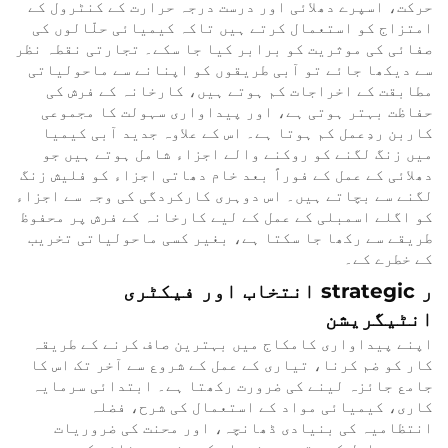
حرکت، اسپرے دھلائی اور درست درجہ حرارت کے کنٹرول کے
امتزاج کو استعمال کرتے ہیں تاکہ کیمیائی حلّالوں کی
صفائی کی موثریت کو برابر کیا جا سکے۔ تجارتی نقطہ نظر
سے دیکھا جائے تو آبی طریقوں کو اپنانے سے ماحولیاتی
مطابقت کے اخراجات کم ہوتے ہیں، کارخانہ کے فرش کی
حفاظت بہتر ہوتی ہے، اور پیداواری سہولت کا مجموعی
کاربن ردِعمل کم ہوتا ہے۔ اس کے علاوہ جدید آبی کیمیا
میں زنگ لگنے کو روکنے والے اجزاء شامل ہوتے ہیں جو
دھلائی کے عمل کے فوراً بعد خام دھاتی اجزاء کو فلیش زنگ
لگنے سے بچاتے ہیں۔ اس دوہری کارکردگی کی وجہ سے اجزاء
کو اگلے اسمبلی کے عمل کے لیے کارخانہ کے فرش پر محفوظ
طریقے سے رکھا جا سکتا ہے، بغیر کسی ماحولیاتی تخریب
کے خطرے کے۔
ر strategic انتخاب اور فیکٹری
انٹیگریشن
اپنے پیداواری کامکاج میں بہترین صاف کرنے کے طریقہ
کار کو ضم کرنا، تیاری کے عمل کے شروع سے آخر تک اس کا
جامع جائزہ لینے کی ضرورت رکھتا ہے۔ ابتدائی سرمایہ
کاری، کیمیائی مواد کے استعمال کی شرح، فضلہ
انتظامیہ کی بنیادی ڈھانچہ، اور محنت کی ضروریات