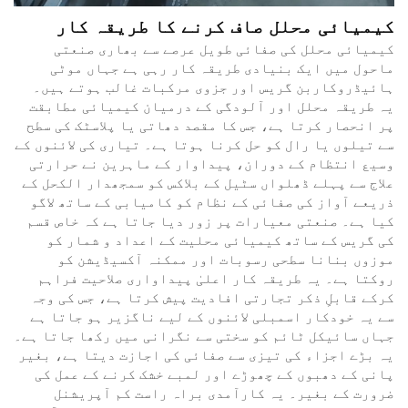
کیمیائی محلل صاف کرنے کا طریقہ کار
کیمیائی محلل کی صفائی طویل عرصے سے بھاری صنعتی
ماحول میں ایک بنیادی طریقہ کار رہی ہے جہاں موٹی
ہائیڈروکاربن گریس اور جزوی مرکبات غالب ہوتے ہیں۔
یہ طریقہ محلل اور آلودگی کے درمیان کیمیائی مطابقت
پر انحصار کرتا ہے، جس کا مقصد دھاتی یا پلاسٹک کی سطح
سے تیلوں یا رال کو حل کرنا ہوتا ہے۔ تیاری کی لائنوں کے
وسیع انتظام کے دوران، پیداوار کے ماہرین نے حرارتی
علاج سے پہلے ڈھلواں سٹیل کے بلاکس کو سمجھدار الکحل کے
ذریعے آواز کی صفائی کے نظام کو کامیابی کے ساتھ لاگو
کیا ہے۔ صنعتی معیارات پر زور دیا جاتا ہے کہ خاص قسم
کی گریس کے ساتھ کیمیائی محلیت کے اعداد و شمار کو
موزوں بنانا سطحی رسوبات اور ممکنہ آکسیڈیشن کو
روکتا ہے۔ یہ طریقہ کار اعلیٰ پیداواری صلاحیت فراہم
کرکے قابلِ ذکر تجارتی افادیت پیش کرتا ہے، جس کی وجہ
سے یہ خودکار اسمبلی لائنوں کے لیے ناگزیر ہو جاتا ہے
جہاں سائیکل ٹائم کو سختی سے نگرانی میں رکھا جاتا ہے۔
یہ بڑے اجزاء کی تیزی سے صفائی کی اجازت دیتا ہے، بغیر
پانی کے دھبوں کے چھوڑے اور لمبے خشک کرنے کے عمل کی
ضرورت کے بغیر۔ یہ کارآمدی براہ راست کم آپریشنل