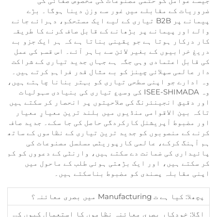
جیسے عوامل کو حتمی مصنوعات کی مخصوص صفائی کی
ضروریات کے مقابلے میں غور سے وزن دینا ہوگا۔ بڑے
پیمانے پر B2B تیاری کے لیے ایک مستحکم، دہرائے جانے
والے اور پیمانے پر بڑھانے کے قابل صاف کرنے کا طریقہ
کار درکار ہوتا ہے جو یقینی بناتا ہے کہ ہر ایک جزو بے
دریغ خرابیوں کے بغیر لائن سے باہر آئے۔ اس قسم کی عمل
کی قابل اعتمادی وہی جگہ ہے جہاں جدید تیاری کے شراکت
دار عالمی سپلائی چینز کو بے مثال قدر فراہم کرتے ہیں۔
وہ ادارے جو اپنی سطحی تیاری کو بہتر بنانا چاہتے ہیں،
وہ ISEE-SHIMADA کی وسیع تیاری کی بنیادی سہولیات
اور دقیق انجینئرنگ کی صلاحیتوں پر انحصار کر سکتے ہیں
تاکہ بین الاقوامی منڈیوں میں بلند ترین معیارِ معیار
اور مضبوط آپریشنل کارکردگی حاصل کی جا سکے۔ جدید صاف
کرنے کے منصوبوں کو جدید ترین تیاری کے نظاموں کے ساتھ
ہم آہنگ کرکے، عالمی کارپوریٹس مسلسل مصنوعات کی
پائیداری کی ضمانت دے سکتے ہیں، وارنٹی کے دعووں کو کم
کر سکتے ہیں، اور ایک بڑھتی ہوئی طلب کے ماحول میں
اپنی مقابلہ پسندی کو مضبوط بناسکتے ہیں۔
پچھلا:
کیا ہے ت Manufacturing میں بصری معائنہ؟
اگلا:
خودکار بصری معائنہ نظاموں کا استعمال کیوں کریں؟