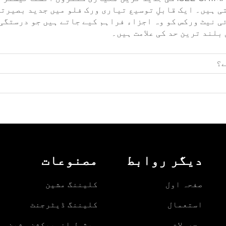
 ہیں۔ ایک قابلِ توسیع تیاری ورک فلو میں جدید بصیرت
ی نیٹ ورکس کو وہ اجزاء فراہم کیے جاتے ہیں جو درستگی
لند ترین حد کی علامت ہیں۔
ے؟
دیگر روابط
مصنوعات
صفحہ اول
کلیننگ مشین
استعمال
کلیننگ ڈیٹرجنٹ
محصولات
ویژول انسپیکشن مشین