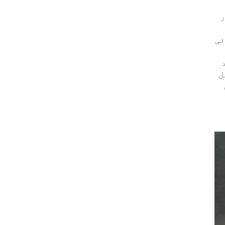
ر
ئی
ل