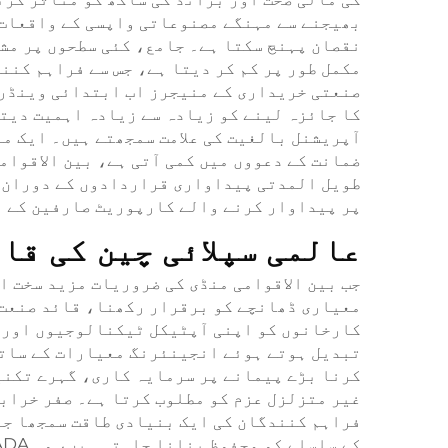
بھیجنے سے مہنگے مصنوعاتی واپسی کے واقعات
نقصان پہنچ سکتا ہے۔ جامع، کئی سطحوں پر مش
مکمل طور پر کم کر دیتا ہے، جس سے فراہم کنن
صنعتی خریداری کے منیجرز اب ابتدائی وینڈر 
کا جائزہ لینے کو زیادہ سے زیادہ اہمیت دیت
آپریشنل بالغیت کی علامت سمجھتے ہیں۔ ایک مؤ
ضمانت کے دعووں میں کمی آتی ہے، بین الاقوامی
طویل المدتی پیداواری قراردادوں کے دوران قا
پر پیداوار کرنے والے کارپوریٹ صارفین کے ن
عالمی سپلائی چین کی قا
جب بین الاقوامی منڈی کی ضروریات مزید سخت ا
معیاری ڈھانچے کو برقرار رکھنا، قائد صنعت 
کارخانوں کو اپنی آپٹیکل ٹیکنالوجیوں اور س
تبدیل ہوتے ہوئے انجینئرنگ معیارات کے ساتھ 
کرنا بڑے پیمانے پر سرمایہ کاری، گہرے تکنی
غیر متزلزل عزم کو مطلوب کرتا ہے۔ صفر خرابی
فراہم کنندگان کی ایک بنیادی طاقت سمجھا جا