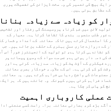
 ایک بیچ کی تعمیر کی وہ سخت ڈیزائن کی تفصیلات پوری
کے مطابق ہوتی ہیں۔
ار کو زیادہ سے زیادہ بنانا
ولید لائن میں ضم کرنا، پروسیسنگ کی رفتار اور تشخیص
 غور طلب منصوبہ بندی کا تقاضا کرتا ہے۔ معیار کے
کا استعمال کرتے ہیں تاکہ معائنہ کے اعداد و شمار کا
ر کے دروازے جاری عملِ بہتری کے حلقے بن جاتے ہیں۔ جب
و نشاندہی کرتا ہے، تو تولید کے انجینئرز فوراً اس اُپ
 کی ذمہ دار ہوتی ہے، جس سے مواد کے وسیع پیمانے پر
رے فیکٹری کے آؤٹ پٹ کو زیادہ سے زیادہ کرتی ہے اور
وقت کو کم کرتی ہے۔ اس کے علاوہ، خودکار بصری معائنہ
ز مصنوعات کی واضح ردیابی فراہم کرتے ہیں۔ یہ معائنہ
ماد فراہم کرتی ہیں، کیونکہ وہ جانتے ہیں کہ ہر ایک ش
چ کو پاس کر چکا ہے۔
ت عملی کاروباری اہمیت
 آگے بڑھ کر، بصارتی معائنہ براہ راست کسی صنعتی ادا
ا ہے۔ غلطی والے اجزاء کو بیرون ملک کے صارفین کو