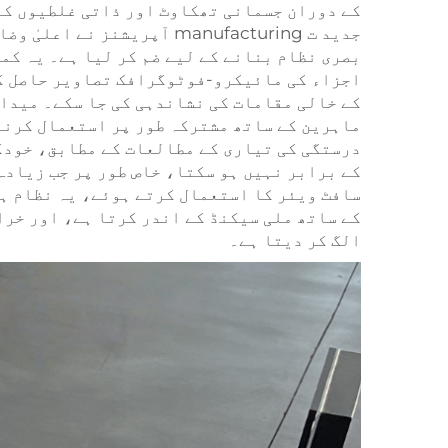
کے دوران جسمانی تھکاوٹ اور ذاتی غلطیوں کا
جدید ت manufacturing آپریش
بصری نظام بنانے کے لیے ضم کر لیا ہے۔ یہ کم
اجزاء کی مائیکرو-فوٹوگرافک تصاویر حاصل کر
کے خالی مقامات کی نشاندہی کی جا سکے۔ میدا
ماہرین کے ساتھ مشترکہ طور پر استعمال کرنے 
درستگی کی تیاری کے مطالعات کے مطابق، خودک
کے برابر نہیں ہو سکتا، خاص طور پر جب زیادہ
سافٹ ویئر کا استعمال کرتے ہوئے، یہ نظام ہ
کے ساتھ ملی سیکنڈ کے اندر کرتا ہے، اور خرا
الگ کر دیتا ہے۔