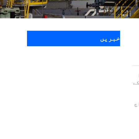
خبریں
کے
ج