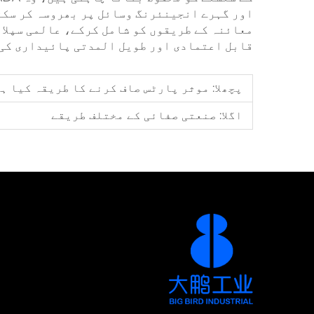
اور گہرے انجینئرنگ وسائل پر بھروسہ کر سکتی
معائنہ کے طریقوں کو شامل کرکے، عالمی سپلائ
قابل اعتمادی اور طویل المدتی پائیداری کی ب
پچھلا:
موثر پارٹس صاف کرنے کا طریقہ کیا ہ
اگلا:
صنعتی صفائی کے مختلف طریقے