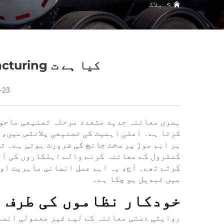
>
بلاگ
کیا ہے ت Manufacturing میں بصری معائنہ؟
-23
بصری معائنہ جدید متعدد مرحلہ تصنیعی ماحول
کرتا ہے۔ اعلیٰ اہمیت کی تصنیعی پلانٹس میں،
ہر اہم موڑ پر سخت جانچ کی ضرورت ہوتی ہے۔ 
کنٹرول کے معائنہ کرنے والے اہلکاروں کی آن
کرتے تھے۔ آج، یہ اہم عمل انسانی ماہریت او
میں تبدیل ہو چکا ہے۔
خودکار نظاموں کی طرف 
روایتی دستی معائنہ کے لیے غیر معمولی انسا