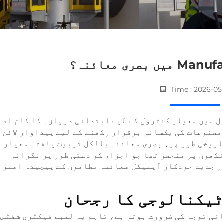
Time : 2026-05
 میں معیار کنٹرول کے لیے ابتدائی دروازہ کا کام ادا
 مصنوعات کی یکسانی برقرار رکھنے کے لیے پیداوار لائن 
تاریخی طور پر، بصری معائنہ بالکل تربیت یافتہ معیار
کھوں پر منحصر تھا جو اجزاء کو دستی طور پر نگرانی
ر جدید خودکار آپٹیکل معائنہ نظاموں کے پیچیدہ امتزا
ٹیکنالوجی کا رجحان
نی توجہ کی ضرورت ہوتی ہے، تاہم یہ لمبے فیکٹری شفٹس