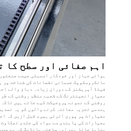
اہم صفائی اور سطح کا ت
ہوائی جہاز اور خودکار اسمبلی جیسے صنعتوں 
مائکروسکوپک جسمانی نقصانات کی شناخت پر ہو
فیلڈ آپریشنز کے دوران زیادہ دباؤ والے اجز
معیارِ انجینئرنگ کے شعبے منظم روشنی کے طری
روشنی کے نمونے پروجیکٹ کیے جاتے ہیں تاکہ ن
ہندسی تجزیہ معائنہ کرنے والوں کو یہ تصدیق
معیارات پر پوری اترتی ہیں، قبل ازیں کہ اج
معیارات کی پابندی سے مواد کی جلدی تھکاوٹ ک
بنایا جاتا ہے، اور ساختی بانڈنگ کی بے عیب