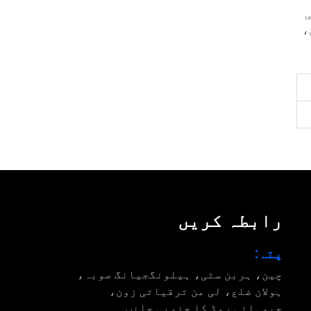
ی
،
رابطہ کریں
پتہ:
چین، ہربن سٹی، ہیلونگجیانگ صوبہ،
ہولان ضلع، لی من ترقیاتی زون،
جیوہائی روڈ کا جنوبی جانب