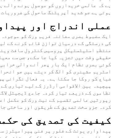
ہے کہ عالمی خریداروں کو موصول ہونے والے ہر
ہوتی ہے جو شدید آپریٹنگ ماحول کی ضروریات 
عملی اندراج اور پیداو
ایک مضبوط بصری معائنہ فریم ورک کو موجودہ ت
کی درستگی کے درمیان توازن قائم کرنے کے لیے
منتظم اسٹیٹسٹیکل پروسیس کنٹرول سافٹ ویئر 
حقیقی وقت میں تجزیہ کیا جا سکے، جس سے معیا
کوئی بصری نظام ایک بار پھر آنے والی خرابی ک
اسٹریم مشینری کو الگ کر دیتے ہیں جو انحراف
ضیاع کو روکا جا سکتا ہے۔ یہ فعال نگرانی پو
پیچیدہ بین الاقوامی آرڈرز کے لیے تیاری کے 
نظاموں کے ذریعے تیار کردہ جامع ڈیجیٹل لاگ
رپورٹیں عالمی تقسیم کے نیٹ ورک کو مکمل اعت
کردہ جزو سخت تصدیق کے طریقوں اور ساختی جان
کیفیت کی تصدیق کی حکم
پیداواری یونٹ کے فلور پر فنی پیرامیٹرز سے
کی مالی صحت اور برانڈ کی ساکھ کو متاثر کرت