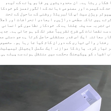
 شکار رہتا ہے۔ ان محدودیتوں پر قابو پانے کے لیے،
نز نے اعلیٰ وضاحت کے کیمرے اور مصنوعی ذہانت کے الگورتھمز کو خودکا
پیوٹر ویژن سیٹ اپ کالبریٹڈ روشنی کے ماحول کے تحت
تے ہیں تاکہ سطحی دراڑیں، ابعادی انحرافات اور ڈھلا
نی تجربہ سے پتہ چلتا ہے کہ خودکار نظاموں کو انسانی
سے نقصانات کی شرح تقریباً صفر تک کم ہو جاتی ہے۔ جدید
ار معائنہ ایک اس قدر مستقلی حاصل کرتا ہے جو دستی عم
 رفتار والی تیاری کے دوران کام کیا جا رہا ہو۔ مخصوص
ر تیار کردہ پارٹ کا موازنہ ایک مکمل ڈیجیٹل ٹیمپلیٹ
ب اشیاء کو پیکیجنگ محکمے میں منتقل ہونے سے پہلے ہی