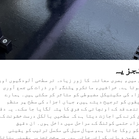
جزیہ
میں، بصری معائنہ کا زور زیادہ تر سطحی آلودگیوں اور
تا ہے۔ خراشیں، مائکرو پٹنگ، اور ذرات کی جمع آوری
اء کی مکینیکل مضبوطی کو متاثر کر سکتی ہیں۔ ہمارے
قوں کو ترجیح دیتے ہیں، جہاں اجزاء کی سطح پر منظم
نھے قد کے اونچائی کے فرق کا پتہ لگایا جا سکے۔ یہ دق
 کرنے کی اجازت دیتا ہے کہ سطحیں بالکل درست خشونت کے
زاء حتمی کوٹنگ کے مراحل میں داخل ہوں۔ ان دقیق
و روکا جاتا ہے، سیال سیل کی مکمل ترتیب کو یقینی
 یقین دہانی کرائی جاتی ہے۔ یہ سخت تجزیہ یقینی بناتا