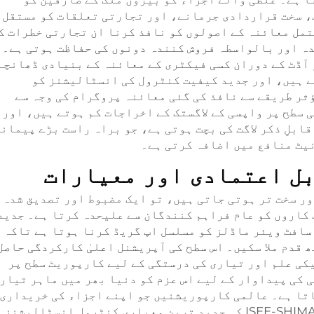
، سخت قراردادی جرمانے، اور تجارتی تعلقات کو مستقل
تمل معائنہ کے اصولوں کو نافذ کرنا ان تجارتی خطرات ک
دہ اور بالواسطہ فروش کنندہ دونوں کی حفاظت ہوتی ہے۔
آڈٹ کے دوران کسی فیکٹری کے معائنہ کے بنیادی ڈھانچے
ے ہیں، اور جدید کیفیت کنٹرول کی انسٹالیشنز کو
ثر طریقے سے نافذ کی گئی معائنہ پروگرام کی وجہ سے
 سطح پر واپسی کے لاگستک کے اخراجات کم ہوتے ہیں، اور
بلِ ذکر لاگت کی بچت ہوتی ہے، جو براہ راست بڑے پیمان
یٹ منافع میں اضافہ کرتی ہے۔
بل اعتمادی اور معیارات
ور سخت تر ہوتی جاتی ہیں، تو ایک مضبوط اور تصدیق شدہ
کاروں کو عام فراہم کنندگان سے علیحدہ کرتا ہے۔ جدید
افٹ ویئر ماڈلز کو مسلسل اپ گریڈ کرنا ہوتا ہے تاکہ 
قدم ملا سکیں۔ اس سطح کی آپریشنل اعلیٰ کارکردگی حاصل
کی علم اور تیاری کی درستگی کے لیے کارپوریٹ سطح پر
 کی پیداوار کے لیے اس عزم کو دنیا بھر میں ماہر تیار
تا ہے۔ عالمی کارپوریشنیں جو اپنے اجزاء کی خریداری
کے سلسلے کو محفوظ بنانا چاہتی ہیں، وہ ISEE-SHIMADA کی جدید ترین معیاری کنٹرول انسٹالیشنز